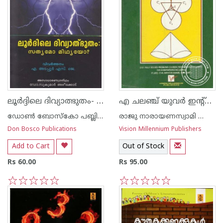
ലൂര്‍ദ്ദിലെ ദിവ്യാത്ഭുതം- സത്യമോ മിഥ്യയോ
എ ചലഞ്ച് യുവര്‍ ഇന്റ്റെല്ലിജെ‌ന്‍സ്
ഡോണ്‍ ബോസ്കോ പബ്ലിക്കേഷന്‍സ്
രാജു നാരായണസ്വാമി ഐ എ എസ്
Don Bosco Publications
Vision Millennium Publishers
Add to Cart
Out of Stock
Rs 60.00
Rs 95.00
1
2
3
4
5
1
2
3
4
5