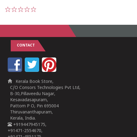
1
2
3
4
5
CONTACT
Kerala Book Store,
C/O Consors Technologies Pvt Ltd,
B-30,Pillaveedu Nagar,
Kesavadasapuram,
Pattom P O, Pin 695004
Thiruvananthapuram,
Kerala, India.
+919447945175,
+91471-2554670,