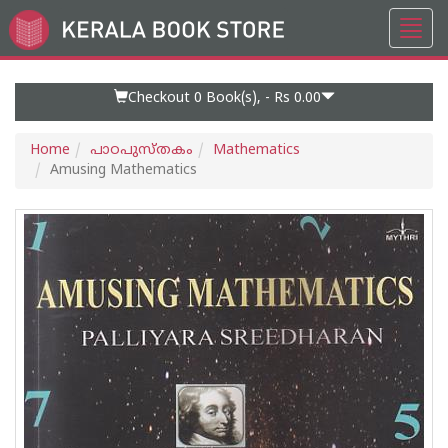
Toggl
Go
navig
to
Home
Page
Checkout 0
Book(s), -
Rs 0.00
Home
പാഠപുസ്തകം
Mathematics
Amusing Mathematics