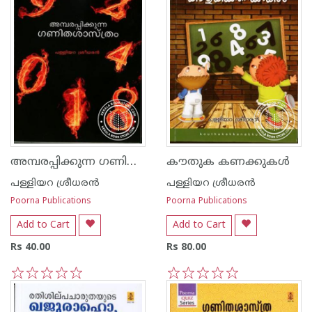
അമ്പരപ്പിക്കുന്ന ഗണിത ശാസ്ത്രം
കൗതുക കണക്കുകള്‍
പള്ളിയറ ശ്രീധര‌ന്‍
പള്ളിയറ ശ്രീധര‌ന്‍
Poorna Publications
Poorna Publications
Add to Cart
Add to Cart
Rs 40.00
Rs 80.00
1
2
3
4
5
1
2
3
4
5