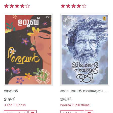
1
2
3
4
5
1
2
3
4
5
ഗോപാലൻ നായരുടെ താടി
അവള്‍
ഉറൂബ്‌
ഉറൂബ്‌
H and C Books
Poorna Publications