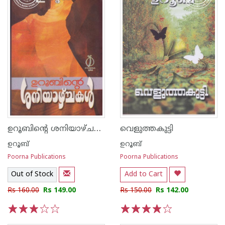
ഉറൂബിന്റെ ശനിയാഴ്ചകള്‍
വെളുത്തകുട്ടി
ഉറൂബ്‌
ഉറൂബ്‌
Poorna Publications
Poorna Publications
Out of Stock
Add to Cart
Rs 160.00
Rs 149.00
Rs 150.00
Rs 142.00
1
2
3
4
5
1
2
3
4
5