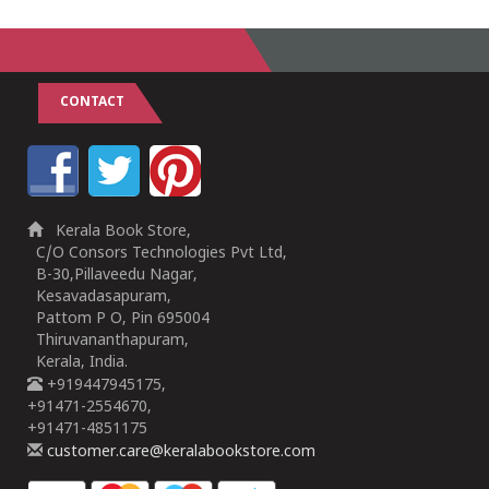
CONTACT
Kerala Book Store,
C/O Consors Technologies Pvt Ltd,
B-30,Pillaveedu Nagar,
Kesavadasapuram,
Pattom P O, Pin 695004
Thiruvananthapuram,
Kerala, India.
+919447945175,
+91471-2554670,
+91471-4851175
customer.care@keralabookstore.com