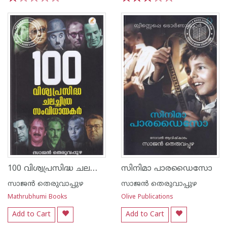
1
2
3
4
5
1
2
3
4
5
100 വിശ്വപ്രസിദ്ധ ചലച്ചിത്ര സംവിധായകർ
സിനിമാ പാരഡൈസോ
സാജ‌ന്‍ തെരുവാപ്പുഴ
സാജ‌ന്‍ തെരുവാപ്പുഴ
Mathrubhumi Books
Olive Publications
Add to Cart
Add to Cart