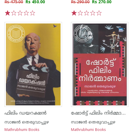
Rs 475.00
Rs 450.00
Rs 290.00
Rs 270.00
1
2
3
4
5
1
2
3
4
5
ഷോര്‍ട്ട് ഫിലിം നിര്‍മ്മാണം
ഫിലിം ഡയറക്ഷന്‍
സാജ‌ന്‍ തെരുവാപ്പുഴ
സാജ‌ന്‍ തെരുവാപ്പുഴ
Mathrubhumi Books
Mathrubhumi Books