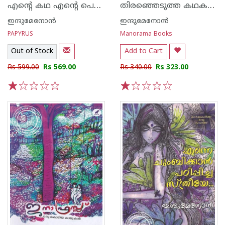
എൻ്റെ കഥ എൻ്റെ പെണുങ്ങളുടെയും
തിരഞ്ഞെടുത്ത കഥകൾ - ഇന്ദുമേനോന്‍
ഇന്ദുമേനോന്‍
ഇന്ദുമേനോന്‍
PAPYRUS
Manorama Books
Out of Stock
Add to Cart
Rs 599.00
Rs 569.00
Rs 340.00
Rs 323.00
1
2
3
4
5
1
2
3
4
5