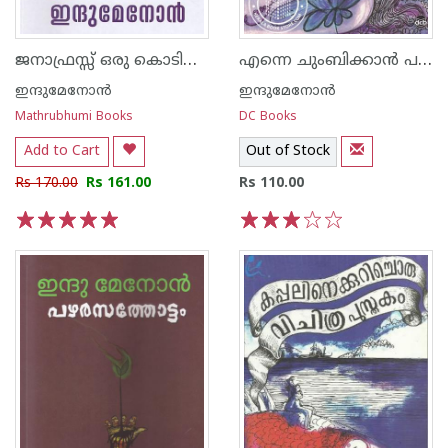
ജനാഫ്രസ്സ് ഒരു കൊടിയ കാമുകന്‍
എന്നെ ചുംബിക്കാന്‍ പഠിപ്പിച്ച സ്ത്രീയേ
ഇന്ദുമേനോന്‍
ഇന്ദുമേനോന്‍
Mathrubhumi Books
DC Books
Add to Cart
Out of Stock
Rs 170.00
Rs 161.00
Rs 110.00
1
2
3
4
5
1
2
3
4
5