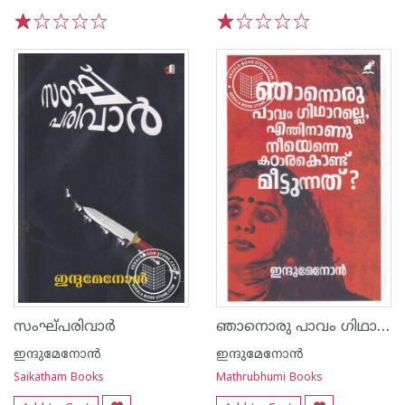
1
2
3
4
5
1
2
3
4
5
ഞാനൊരു പാവം ഗിഥാറല്ലെ എന്തിനാണു നീയെന്നെ കഠാരകൊണ്ട് മീട്ടുന്നത്
സംഘ്‌പരിവാർ
ഇന്ദുമേനോന്‍
ഇന്ദുമേനോന്‍
Saikatham Books
Mathrubhumi Books