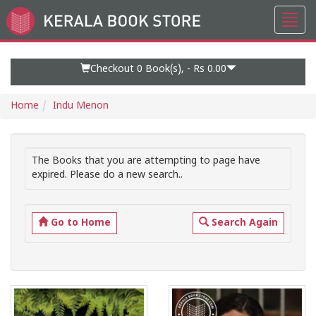
Toggl
Go
navig
to
Home
Page
Checkout 0
Book(s), -
Rs 0.00
Home
Indu Menon
The Books that you are attempting to page have
expired. Please do a new search..
Go to Home
Search Again