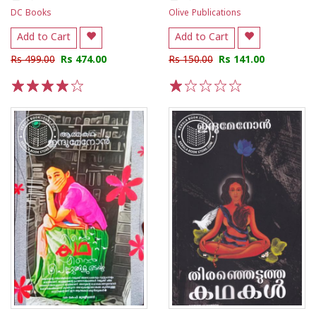
DC Books
Olive Publications
Add to Cart
Add to Cart
Rs 499.00
Rs 474.00
Rs 150.00
Rs 141.00
1
2
3
4
5
1
2
3
4
5