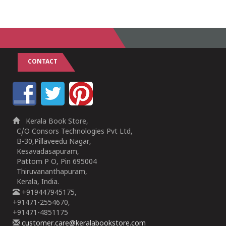
CONTACT
Kerala Book Store,
C/O Consors Technologies Pvt Ltd,
B-30,Pillaveedu Nagar,
Kesavadasapuram,
Pattom P O, Pin 695004
Thiruvananthapuram,
Kerala, India.
+919447945175,
+91471-2554670,
+91471-4851175
customer.care@keralabookstore.com