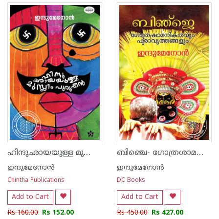
ഹിന്ദുഛായയുള്ള മുസ്ലീം പുരുഷൻ
ബിഞ്ചെ- ഗോത്രശാമണിക്കഥയും പുരവ്രതങ്ങളും
ഇന്ദുമേനോന്‍
ഇന്ദുമേനോന്‍
Chintha Publications
DC Books
Add to Cart
Add to Cart
Rs 160.00
Rs 152.00
Rs 450.00
Rs 427.00