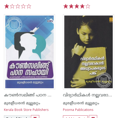
1
2
3
4
5
1
2
3
4
5
കൗണ്‍സലിങ്ങ് പഠന സഹായി
വിദ്യാര്‍ഥികള്‍ നല്ലവരാകാന്‍ അധ്യാപകരുടെ പങ്ക്
മുരളീധരന്‍ മുല്ലമറ്റം
മുരളീധരന്‍ മുല്ലമറ്റം
Kerala Book Store Publishers
Poorna Publications