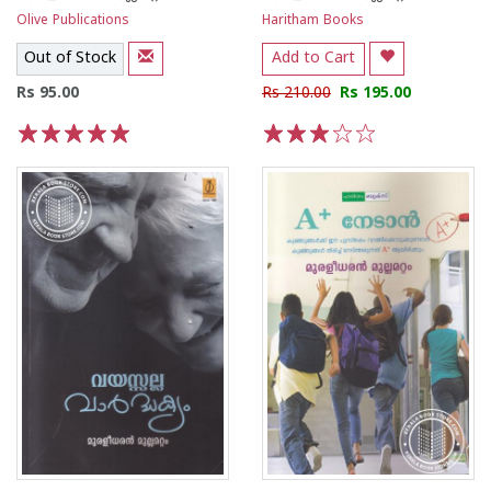
Olive Publications
Haritham Books
Out of Stock
Add to Cart
Rs 95.00
Rs 210.00
Rs 195.00
1
2
3
4
5
1
2
3
4
5