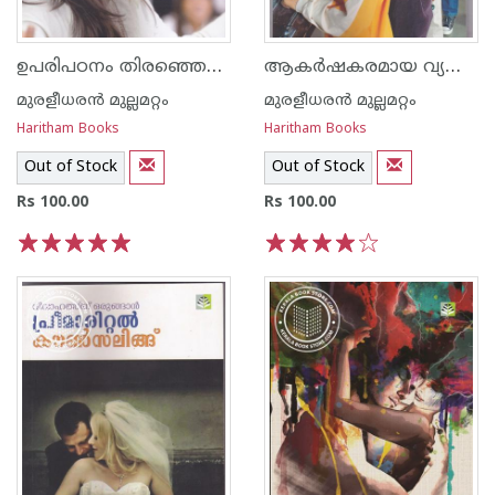
ഉപരിപഠനം തിരഞ്ഞെടുപ്പും തയ്യാറെടുപ്പും
ആകര്‍ഷകരമായ വ്യക്തിത്വം രൂപപ്പെടുത്തുന്നതെങ്ങിനെ
മുരളീധരന്‍ മുല്ലമറ്റം
മുരളീധരന്‍ മുല്ലമറ്റം
Haritham Books
Haritham Books
Out of Stock
Out of Stock
Rs 100.00
Rs 100.00
1
2
3
4
5
1
2
3
4
5