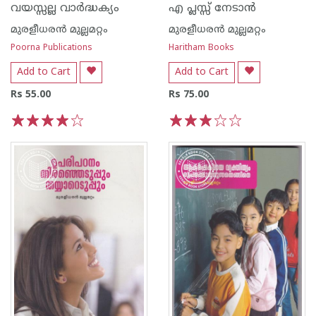
വയസ്സല്ല വാര്‍ദ്ധക്യം
എ പ്ലസ്സ് നേടാന്‍
മുരളീധരന്‍ മുല്ലമറ്റം
മുരളീധരന്‍ മുല്ലമറ്റം
Poorna Publications
Haritham Books
Add to Cart
Add to Cart
Rs 55.00
Rs 75.00
1
2
3
4
5
1
2
3
4
5