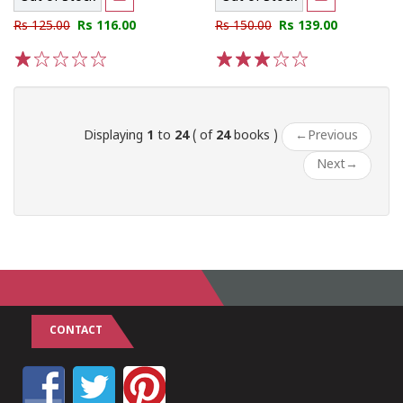
Rs 125.00
Rs 116.00
Rs 150.00
Rs 139.00
1
2
3
4
5
1
2
3
4
5
Displaying
1
to
24
( of
24
books )
←
Previous
Next
→
CONTACT