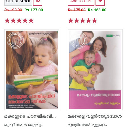
Out of Stock
Add to Cart
Rs 190.00
Rs 177.00
Rs 175.00
Rs 163.00
1
2
3
4
5
1
2
3
4
5
മക്കളുടെ പഠനമികവിന് മനഃശാസ്ത്ര വഴികള്‍
മക്കളെ വളര്‍ത്തുമ്പോള്‍
മുരളീധരന്‍ മുല്ലമറ്റം
മുരളീധരന്‍ മുല്ലമറ്റം