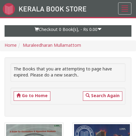
Toggl
Go
navig
to
Home
Page
Checkout 0
Book(s), -
Rs 0.00
Home
Muraleedharan Mullamattom
The Books that you are attempting to page have
expired. Please do a new search..
Go to Home
Search Again