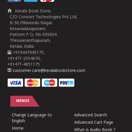
Kerala Book Store,
C/O Consors Technologies Pvt Ltd,
B-30,Pillaveedu Nagar,
Kesavadasapuram,
Pattom P O, Pin 695004
Thiruvananthapuram,
Kerala, India.
+919447945175,
+91471-2554670,
+91471-4851175
customer.care@keralabookstore.com
MENUS
Change Language to
Advanced Search
English
Advanced Cart Page
Home
What is Audio Book ?