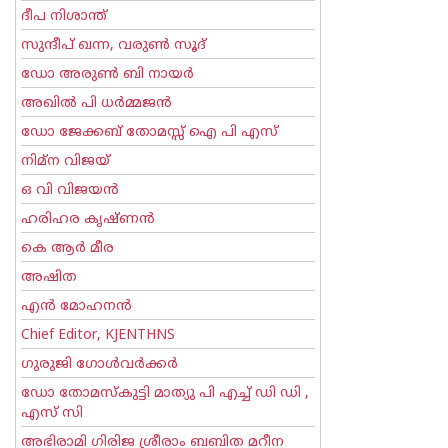
ദീപ നിശാന്ത്
സുന്ദീപ് ഖന്ന, വരുൺ സൂദ്
ഡോ അരുണ്‍ ബി നായര്‍
അഖില്‍ പി ധര്‍മ്മജന്‍
ഡോ ജേക്കബ് തോമസ്സ് ഐ പി എസ്
നിമ്ന വിജയ്
ഒ വി വിജയന്‍
ഹരിഹര കൃഷ്ണൻ
കെ ആര്‍ മീര
അഷിത
എന്‍ മോഹനന്‍
Chief Editor, KJENTHNS
ഗുരുജി ഗോള്‍‌വര്‍ക്കര്‍
ഡോ തോമസ്കുട്ടി മാത്യു പി എച്ച് ഡി ഡി ,
എസ് സി
അഭിരാമി ഗിരിജ ശ്രീരാം ബബിത മറീന