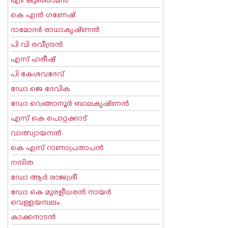
എം കുഞ്ഞാമന്‍
കെ എന്‍ ഗണേഷ്
ദാമോദർ രാധാകൃഷ്ണൻ
പി വി രവീന്ദ്രന്‍
എസ് ഹരീഷ്
പി കേശവദേവ്‌
ഡോ ജെ ദേവിക
ഡോ വെങ്ങാനൂര്‍ ബാലകൃഷ്ണന്‍
എസ്‌ കെ പൊറ്റക്കാട്‌
വാത്സ്യായനന്‍
കെ എസ് റാണാപ്രതാപന്‍
നന്ദിത
ഡോ ആര്‍ രാജശ്രീ
ഡോ കെ മുരളീധരന്‍ നായര്‍
വെള്ളയമ്പലം
കാക്കനാടന്‍