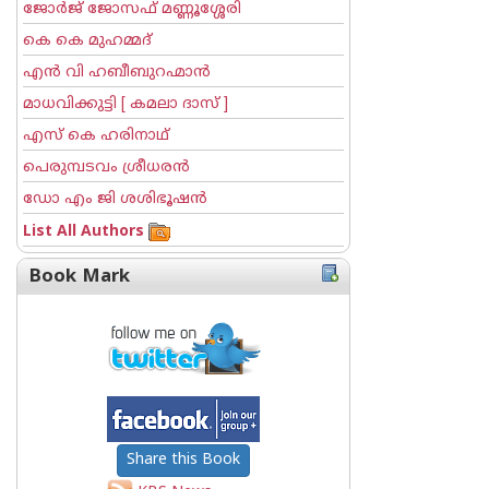
ജോര്‍ജ് ജോസഫ് മണ്ണൂശ്ശേരി
കെ കെ മുഹമ്മദ്
എന്‍ വി ഹബീബുറഹ്മാന്‍
മാധവിക്കുട്ടി [ കമലാ ദാസ് ]
എസ് കെ ഹരിനാഥ്
പെരുമ്പടവം ശ്രീധര‌ന്‍
ഡോ എം ജി ശശിഭൂഷന്‍
List All Authors
Book Mark
Share this Book