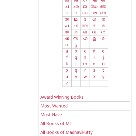
ക
ഖ
ഗ
ഘ
ങ
ച
ഛ
ജ
ഝ
ഞ
ട
ഠ
ഡ
ഢ
ണ
ത
ഥ
ദ
ധ
ന
പ
ഫ
ബ
ഭ
മ
യ
ര
ല
വ
ശ
ഷ
സ
ഹ
ള
ഴ
റ
റ്റ
a
b
c
d
e
f
g
h
i
j
k
l
m
n
o
p
q
r
s
t
u
v
w
x
y
z
Award Winning Books
Most Wanted
Must Have
All Books of MT
All Books of Madhavikutty