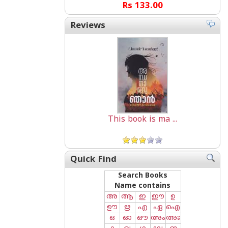
Rs 133.00
Reviews
This book is ma ...
Quick Find
Search Books
Name contains
അ
ആ
ഇ
ഈ
ഉ
ഊ
ഋ
എ
ഏ
ഐ
ഒ
ഓ
ഔ
അം
അഃ