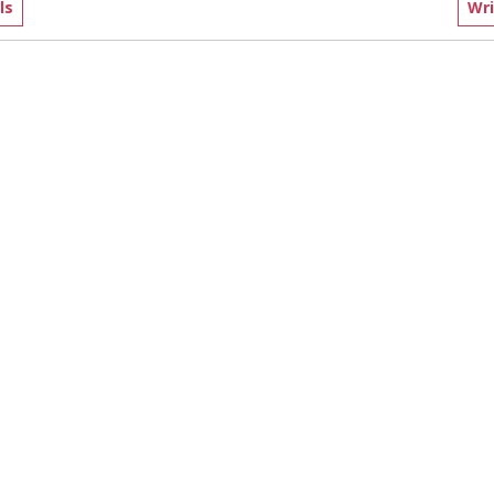
ls
Wri