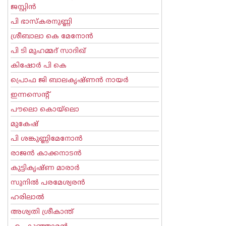
ജസ്റ്റിന്‍
പി ഭാസ്കരനുണ്ണി
ശ്രീബാലാ കെ മേനോന്‍
പി ടി മുഹമ്മദ് സാദിഖ്‌
കിഷോർ പി കെ
പ്രൊഫ ജി ബാലകൃഷ്ണന്‍ നായര്‍
ഇന്നസെന്റ്‌
പൗലൊ കൊയ്ലൊ
മുകേഷ്
പി ശങ്കുണ്ണിമേനോന്‍
രാജന്‍ കാക്കനാടന്‍
കുട്ടികൃഷ്ണ മാരാര്‍
സുനില്‍ പരമേശ്വരന്‍
ഹരിലാല്‍
അശ്വതി ശ്രീകാന്ത്