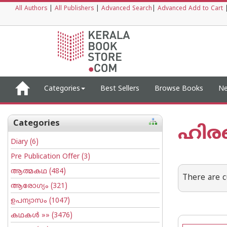
All Authors
|
All Publishers
|
Advanced Search
|
Advanced Add to Cart
Categories
Best Sellers
Browse Books
Ne
Categories
ഹിരണ
Diary
(6)
Pre Publication Offer
(3)
ആത്മകഥ
(484)
There are c
ആരോഗ്യം
(321)
ഉപന്യാസം
(1047)
കഥകള്‍
»» (3476)