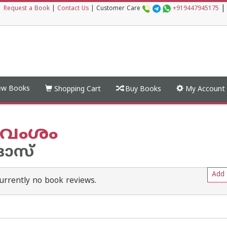
|
|
Request a Book
|
Contact Us
|
Customer Care
+919447945175
w Books
Shopping Cart
Buy Books
My Account
വംശം
ദാസ്
Add 
urrently no book reviews.