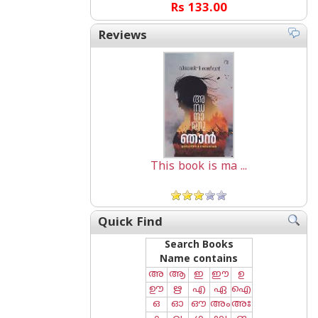
Rs 133.00
Reviews
This book is ma ...
Quick Find
Search Books
Name contains
അ
ആ
ഇ
ഈ
ഉ
ഊ
ഋ
എ
ഏ
ഐ
ഒ
ഓ
ഔ
അം
അഃ