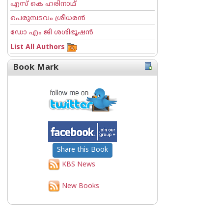
എസ് കെ ഹരിനാഥ്
പെരുമ്പടവം ശ്രീധര‌ന്‍
ഡോ എം ജി ശശിഭൂഷന്‍
List All Authors
Book Mark
Share this Book
KBS News
New Books