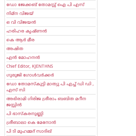
ഡോ ജേക്കബ് തോമസ്സ് ഐ പി എസ്
നിമ്ന വിജയ്
ഒ വി വിജയന്‍
ഹരിഹര കൃഷ്ണൻ
കെ ആര്‍ മീര
അഷിത
എന്‍ മോഹനന്‍
Chief Editor, KJENTHNS
ഗുരുജി ഗോള്‍‌വര്‍ക്കര്‍
ഡോ തോമസ്കുട്ടി മാത്യു പി എച്ച് ഡി ഡി ,
എസ് സി
അഭിരാമി ഗിരിജ ശ്രീരാം ബബിത മറീന
ജസ്റ്റിന്‍
പി ഭാസ്കരനുണ്ണി
ശ്രീബാലാ കെ മേനോന്‍
പി ടി മുഹമ്മദ് സാദിഖ്‌