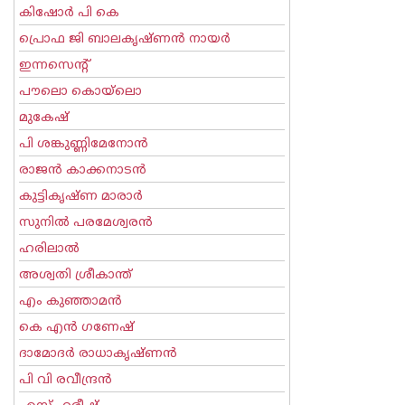
കിഷോർ പി കെ
പ്രൊഫ ജി ബാലകൃഷ്ണന്‍ നായര്‍
ഇന്നസെന്റ്‌
പൗലൊ കൊയ്ലൊ
മുകേഷ്
പി ശങ്കുണ്ണിമേനോന്‍
രാജന്‍ കാക്കനാടന്‍
കുട്ടികൃഷ്ണ മാരാര്‍
സുനില്‍ പരമേശ്വരന്‍
ഹരിലാല്‍
അശ്വതി ശ്രീകാന്ത്
എം കുഞ്ഞാമന്‍
കെ എന്‍ ഗണേഷ്
ദാമോദർ രാധാകൃഷ്ണൻ
പി വി രവീന്ദ്രന്‍