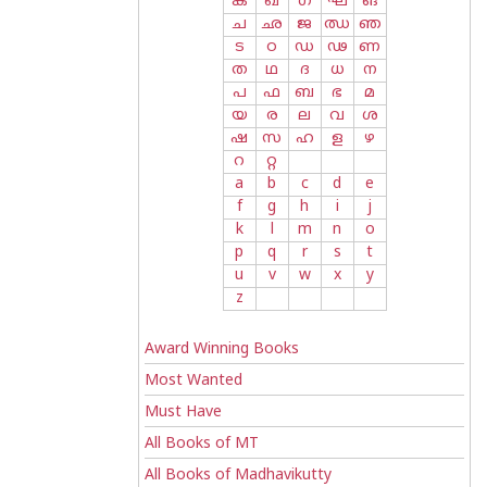
ക
ഖ
ഗ
ഘ
ങ
ച
ഛ
ജ
ഝ
ഞ
ട
ഠ
ഡ
ഢ
ണ
ത
ഥ
ദ
ധ
ന
പ
ഫ
ബ
ഭ
മ
യ
ര
ല
വ
ശ
ഷ
സ
ഹ
ള
ഴ
റ
റ്റ
a
b
c
d
e
f
g
h
i
j
k
l
m
n
o
p
q
r
s
t
u
v
w
x
y
z
Award Winning Books
Most Wanted
Must Have
All Books of MT
All Books of Madhavikutty