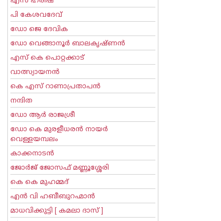
എസ് ഹരീഷ്
പി കേശവദേവ്‌
ഡോ ജെ ദേവിക
ഡോ വെങ്ങാനൂര്‍ ബാലകൃഷ്ണന്‍
എസ്‌ കെ പൊറ്റക്കാട്‌
വാത്സ്യായനന്‍
കെ എസ് റാണാപ്രതാപന്‍
നന്ദിത
ഡോ ആര്‍ രാജശ്രീ
ഡോ കെ മുരളീധരന്‍ നായര്‍
വെള്ളയമ്പലം
കാക്കനാടന്‍
ജോര്‍ജ് ജോസഫ് മണ്ണൂശ്ശേരി
കെ കെ മുഹമ്മദ്
എന്‍ വി ഹബീബുറഹ്മാന്‍
മാധവിക്കുട്ടി [ കമലാ ദാസ് ]