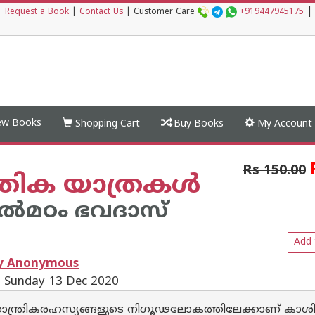
|
|
Request a Book
|
Contact Us
|
Customer Care
+919447945175
w Books
Shopping Cart
Buy Books
My Account
Rs 150.00
ത്രിക യാത്രകള്‍
ല്‍മഠം ഭവദാസ്
Add 
by Anonymous
: Sunday 13 Dec 2020
ാന്ത്രികരഹസ്യങ്ങളുടെ നിഗൂഢലോകത്തിലേക്കാണ് കാശ