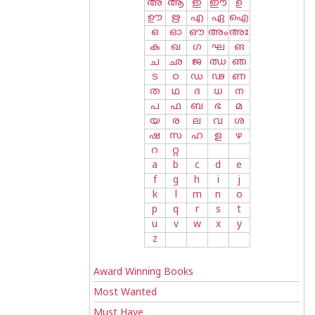
അ
ആ
ഇ
ഈ
ഉ
ഊ
ഋ
എ
ഏ
ഐ
ഒ
ഓ
ഔ
അം
അഃ
ക
ഖ
ഗ
ഘ
ങ
ച
ഛ
ജ
ഝ
ഞ
ട
ഠ
ഡ
ഢ
ണ
ത
ഥ
ദ
ധ
ന
പ
ഫ
ബ
ഭ
മ
യ
ര
ല
വ
ശ
ഷ
സ
ഹ
ള
ഴ
റ
റ്റ
a
b
c
d
e
f
g
h
i
j
k
l
m
n
o
p
q
r
s
t
u
v
w
x
y
z
Award Winning Books
Most Wanted
Must Have