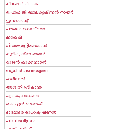
കിഷോർ പി കെ
പ്രൊഫ ജി ബാലകൃഷ്ണന്‍ നായര്‍
ഇന്നസെന്റ്‌
പൗലൊ കൊയ്ലൊ
മുകേഷ്
പി ശങ്കുണ്ണിമേനോന്‍
കുട്ടികൃഷ്ണ മാരാര്‍
രാജന്‍ കാക്കനാടന്‍
സുനില്‍ പരമേശ്വരന്‍
ഹരിലാല്‍
അശ്വതി ശ്രീകാന്ത്
എം കുഞ്ഞാമന്‍
കെ എന്‍ ഗണേഷ്
ദാമോദർ രാധാകൃഷ്ണൻ
പി വി രവീന്ദ്രന്‍