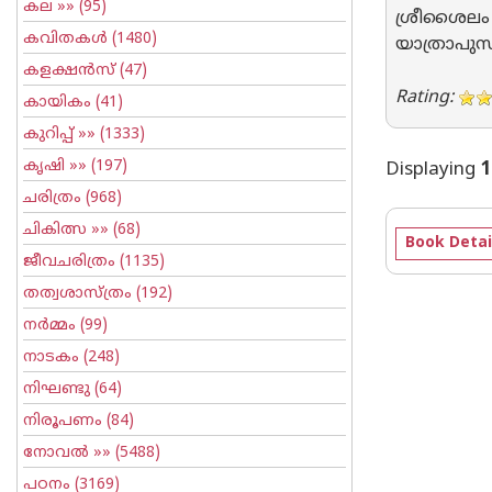
കല
»» (95)
ശ്രീശൈലം 
കവിതകള്‍
(1480)
യാത്രാപു
കളക്ഷന്‍സ്
(47)
Rating:
കായികം
(41)
കുറിപ്പ്‌
»» (1333)
കൃഷി
»» (197)
Displaying
1
ചരിത്രം
(968)
ചികിത്സ
»» (68)
Book Detai
ജീവചരിത്രം
(1135)
തത്വശാസ്ത്രം
(192)
നര്‍മ്മം
(99)
നാടകം
(248)
നിഘണ്ടു
(64)
നിരൂപണം
(84)
നോവല്‍
»» (5488)
പഠനം
(3169)