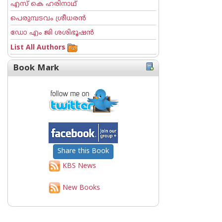
എസ് കെ ഹരിനാഥ്
പെരുമ്പടവം ശ്രീധര‌ന്‍
ഡോ എം ജി ശശിഭൂഷന്‍
List All Authors
Book Mark
Share this Book
KBS News
New Books