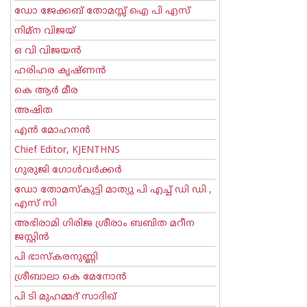
ഡോ ജേക്കബ് തോമസ്സ് ഐ പി എസ്
നിമ്ന വിജയ്
ഒ വി വിജയന്‍
ഹരിഹര കൃഷ്ണൻ
കെ ആര്‍ മീര
അഷിത
എന്‍ മോഹനന്‍
Chief Editor, KJENTHNS
ഗുരുജി ഗോള്‍‌വര്‍ക്കര്‍
ഡോ തോമസ്കുട്ടി മാത്യു പി എച്ച് ഡി ഡി ,
എസ് സി
അഭിരാമി ഗിരിജ ശ്രീരാം ബബിത മറീന
ജസ്റ്റിന്‍
പി ഭാസ്കരനുണ്ണി
ശ്രീബാലാ കെ മേനോന്‍
പി ടി മുഹമ്മദ് സാദിഖ്‌