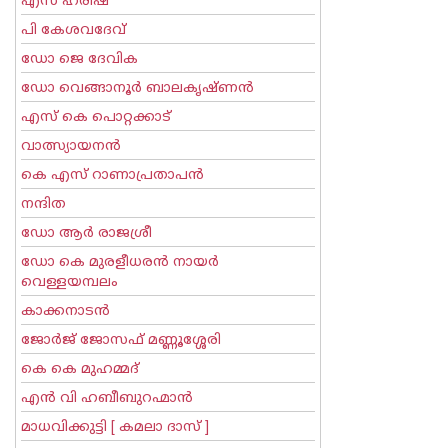
എസ് ഹരീഷ്
പി കേശവദേവ്‌
ഡോ ജെ ദേവിക
ഡോ വെങ്ങാനൂര്‍ ബാലകൃഷ്ണന്‍
എസ്‌ കെ പൊറ്റക്കാട്‌
വാത്സ്യായനന്‍
കെ എസ് റാണാപ്രതാപന്‍
നന്ദിത
ഡോ ആര്‍ രാജശ്രീ
ഡോ കെ മുരളീധരന്‍ നായര്‍
വെള്ളയമ്പലം
കാക്കനാടന്‍
ജോര്‍ജ് ജോസഫ് മണ്ണൂശ്ശേരി
കെ കെ മുഹമ്മദ്
എന്‍ വി ഹബീബുറഹ്മാന്‍
മാധവിക്കുട്ടി [ കമലാ ദാസ് ]