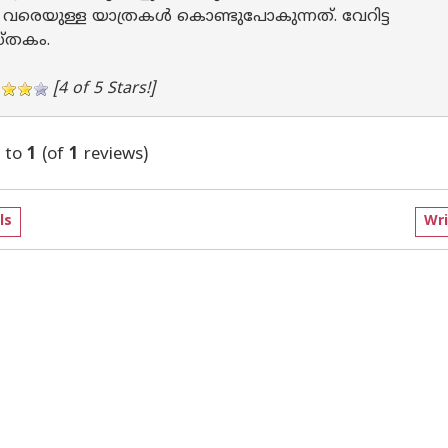
വരെയുള്ള യാത്രകൾ കൊണ്ടുപോകുന്നത്. വേറിട്ട
സ്തകം.
[4 of 5 Stars!]
to
1
(of
1
reviews)
ls
Wri