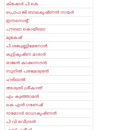
കിഷോർ പി കെ
പ്രൊഫ ജി ബാലകൃഷ്ണന്‍ നായര്‍
ഇന്നസെന്റ്‌
പൗലൊ കൊയ്ലൊ
മുകേഷ്
പി ശങ്കുണ്ണിമേനോന്‍
കുട്ടികൃഷ്ണ മാരാര്‍
രാജന്‍ കാക്കനാടന്‍
സുനില്‍ പരമേശ്വരന്‍
ഹരിലാല്‍
അശ്വതി ശ്രീകാന്ത്
എം കുഞ്ഞാമന്‍
കെ എന്‍ ഗണേഷ്
ദാമോദർ രാധാകൃഷ്ണൻ
പി വി രവീന്ദ്രന്‍