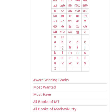
ക
ഖ
ഗ
ഘ
ങ
ച
ഛ
ജ
ഝ
ഞ
ട
ഠ
ഡ
ഢ
ണ
ത
ഥ
ദ
ധ
ന
പ
ഫ
ബ
ഭ
മ
യ
ര
ല
വ
ശ
ഷ
സ
ഹ
ള
ഴ
റ
റ്റ
a
b
c
d
e
f
g
h
i
j
k
l
m
n
o
p
q
r
s
t
u
v
w
x
y
z
Award Winning Books
Most Wanted
Must Have
All Books of MT
All Books of Madhavikutty