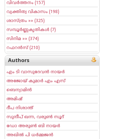
വിവര്‍ത്തനം
(157)
വ്യക്തിത്വ വികാസം
(198)
ശാസ്ത്രം
»» (325)
സമ്പൂര്‍ണ്ണകൃതികള്‍
(7)
സിനിമ
»» (374)
റഫറന്‍സ്
(210)
Authors
എം ടി വാസുദേവന്‍ നായര്‍
അജോയ് കുമാര്‍ എം എസ്
ബെന്യാമിന്‍
അമിഷ്
ദീപ നിശാന്ത്
സുന്ദീപ് ഖന്ന, വരുൺ സൂദ്
ഡോ അരുണ്‍ ബി നായര്‍
അഖില്‍ പി ധര്‍മ്മജന്‍