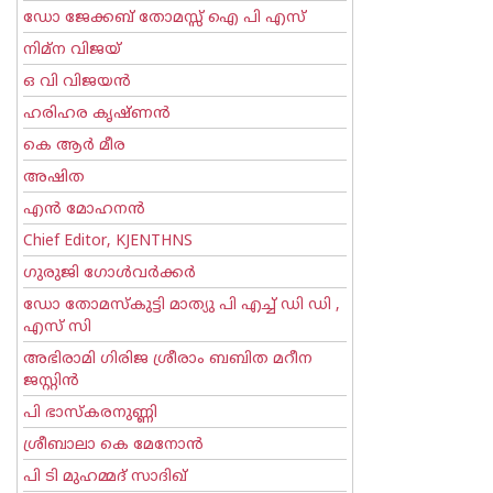
ഡോ ജേക്കബ് തോമസ്സ് ഐ പി എസ്
നിമ്ന വിജയ്
ഒ വി വിജയന്‍
ഹരിഹര കൃഷ്ണൻ
കെ ആര്‍ മീര
അഷിത
എന്‍ മോഹനന്‍
Chief Editor, KJENTHNS
ഗുരുജി ഗോള്‍‌വര്‍ക്കര്‍
ഡോ തോമസ്കുട്ടി മാത്യു പി എച്ച് ഡി ഡി ,
എസ് സി
അഭിരാമി ഗിരിജ ശ്രീരാം ബബിത മറീന
ജസ്റ്റിന്‍
പി ഭാസ്കരനുണ്ണി
ശ്രീബാലാ കെ മേനോന്‍
പി ടി മുഹമ്മദ് സാദിഖ്‌