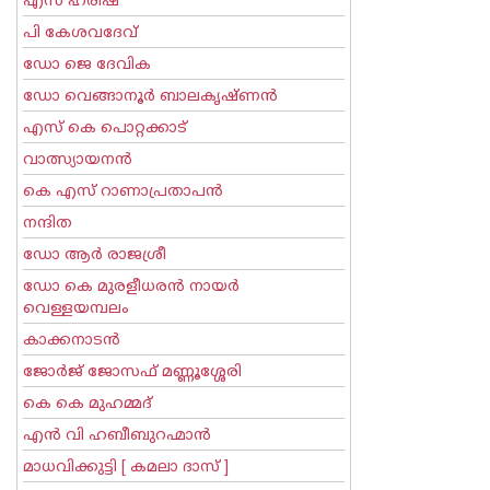
എസ് ഹരീഷ്
പി കേശവദേവ്‌
ഡോ ജെ ദേവിക
ഡോ വെങ്ങാനൂര്‍ ബാലകൃഷ്ണന്‍
എസ്‌ കെ പൊറ്റക്കാട്‌
വാത്സ്യായനന്‍
കെ എസ് റാണാപ്രതാപന്‍
നന്ദിത
ഡോ ആര്‍ രാജശ്രീ
ഡോ കെ മുരളീധരന്‍ നായര്‍
വെള്ളയമ്പലം
കാക്കനാടന്‍
ജോര്‍ജ് ജോസഫ് മണ്ണൂശ്ശേരി
കെ കെ മുഹമ്മദ്
എന്‍ വി ഹബീബുറഹ്മാന്‍
മാധവിക്കുട്ടി [ കമലാ ദാസ് ]