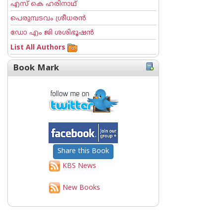
എസ് കെ ഹരിനാഥ്
പെരുമ്പടവം ശ്രീധര‌ന്‍
ഡോ എം ജി ശശിഭൂഷന്‍
List All Authors
Book Mark
Share this Book
KBS News
New Books