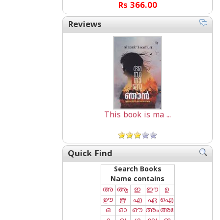
Rs 366.00
Reviews
This book is ma ...
Quick Find
Search Books
Name contains
അ
ആ
ഇ
ഈ
ഉ
ഊ
ഋ
എ
ഏ
ഐ
ഒ
ഓ
ഔ
അം
അഃ