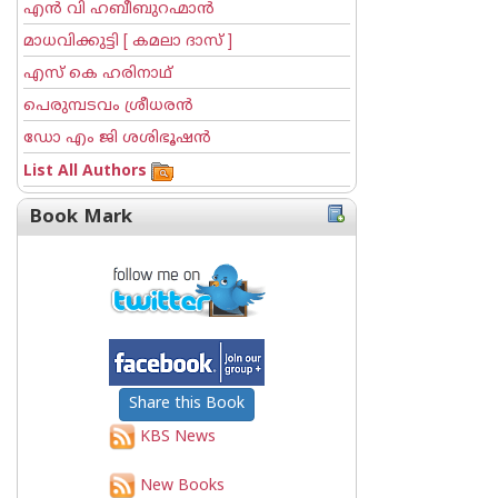
എന്‍ വി ഹബീബുറഹ്മാന്‍
മാധവിക്കുട്ടി [ കമലാ ദാസ് ]
എസ് കെ ഹരിനാഥ്
പെരുമ്പടവം ശ്രീധര‌ന്‍
ഡോ എം ജി ശശിഭൂഷന്‍
List All Authors
Book Mark
Share this Book
KBS News
New Books