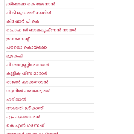
ശ്രീബാലാ കെ മേനോന്‍
പി ടി മുഹമ്മദ് സാദിഖ്‌
കിഷോർ പി കെ
പ്രൊഫ ജി ബാലകൃഷ്ണന്‍ നായര്‍
ഇന്നസെന്റ്‌
പൗലൊ കൊയ്ലൊ
മുകേഷ്
പി ശങ്കുണ്ണിമേനോന്‍
കുട്ടികൃഷ്ണ മാരാര്‍
രാജന്‍ കാക്കനാടന്‍
സുനില്‍ പരമേശ്വരന്‍
ഹരിലാല്‍
അശ്വതി ശ്രീകാന്ത്
എം കുഞ്ഞാമന്‍
കെ എന്‍ ഗണേഷ്