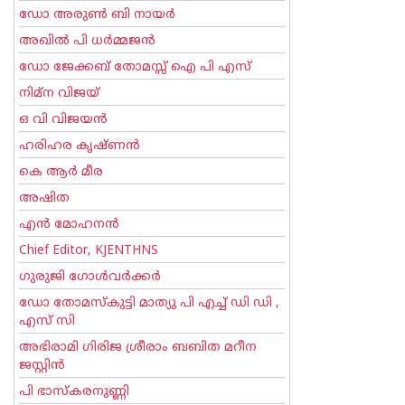
ഡോ അരുണ്‍ ബി നായര്‍
അഖില്‍ പി ധര്‍മ്മജന്‍
ഡോ ജേക്കബ് തോമസ്സ് ഐ പി എസ്
നിമ്ന വിജയ്
ഒ വി വിജയന്‍
ഹരിഹര കൃഷ്ണൻ
കെ ആര്‍ മീര
അഷിത
എന്‍ മോഹനന്‍
Chief Editor, KJENTHNS
ഗുരുജി ഗോള്‍‌വര്‍ക്കര്‍
ഡോ തോമസ്കുട്ടി മാത്യു പി എച്ച് ഡി ഡി ,
എസ് സി
അഭിരാമി ഗിരിജ ശ്രീരാം ബബിത മറീന
ജസ്റ്റിന്‍
പി ഭാസ്കരനുണ്ണി