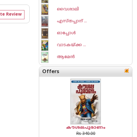
വൈശാലി
te Review
എസ്തപ്പാന് ...
ഓപ്പോള്‍
വാടകയ്‌ക്ക ...
ആമേന്‍
Offers
കൗശലപുരാണം
Rs 340.00