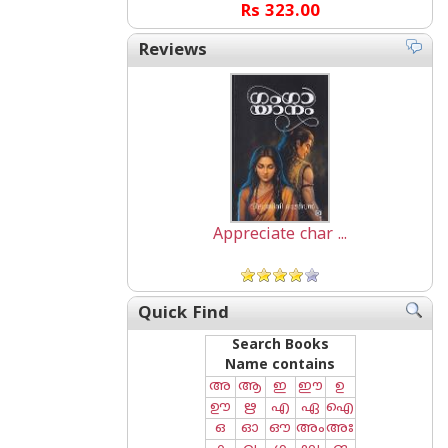
Rs 323.00
Reviews
Appreciate char ...
Quick Find
Search Books
Name contains
അ
ആ
ഇ
ഈ
ഉ
ഊ
ഋ
എ
ഏ
ഐ
ഒ
ഓ
ഔ
അം
അഃ