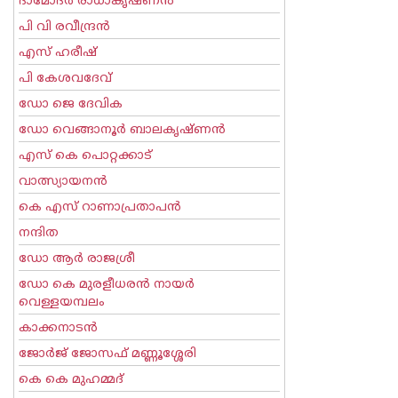
ദാമോദർ രാധാകൃഷ്ണൻ
പി വി രവീന്ദ്രന്‍
എസ് ഹരീഷ്
പി കേശവദേവ്‌
ഡോ ജെ ദേവിക
ഡോ വെങ്ങാനൂര്‍ ബാലകൃഷ്ണന്‍
എസ്‌ കെ പൊറ്റക്കാട്‌
വാത്സ്യായനന്‍
കെ എസ് റാണാപ്രതാപന്‍
നന്ദിത
ഡോ ആര്‍ രാജശ്രീ
ഡോ കെ മുരളീധരന്‍ നായര്‍
വെള്ളയമ്പലം
കാക്കനാടന്‍
ജോര്‍ജ് ജോസഫ് മണ്ണൂശ്ശേരി
കെ കെ മുഹമ്മദ്