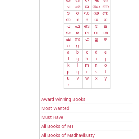
ക
ഖ
ഗ
ഘ
ങ
ച
ഛ
ജ
ഝ
ഞ
ട
ഠ
ഡ
ഢ
ണ
ത
ഥ
ദ
ധ
ന
പ
ഫ
ബ
ഭ
മ
യ
ര
ല
വ
ശ
ഷ
സ
ഹ
ള
ഴ
റ
റ്റ
a
b
c
d
e
f
g
h
i
j
k
l
m
n
o
p
q
r
s
t
u
v
w
x
y
z
Award Winning Books
Most Wanted
Must Have
All Books of MT
All Books of Madhavikutty