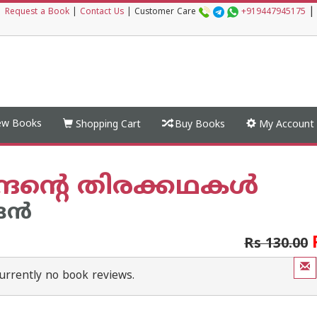
|
|
Request a Book
|
Contact Us
|
Customer Care
+919447945175
w Books
Shopping Cart
Buy Books
My Account
ദ്രന്റെ തിരക്കഥകള്‍
രന്‍
Rs 130.00
urrently no book reviews.