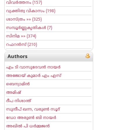
വിവര്‍ത്തനം
(157)
വ്യക്തിത്വ വികാസം
(198)
ശാസ്ത്രം
»» (325)
സമ്പൂര്‍ണ്ണകൃതികള്‍
(7)
സിനിമ
»» (374)
റഫറന്‍സ്
(210)
Authors
എം ടി വാസുദേവന്‍ നായര്‍
അജോയ് കുമാര്‍ എം എസ്
ബെന്യാമിന്‍
അമിഷ്
ദീപ നിശാന്ത്
സുന്ദീപ് ഖന്ന, വരുൺ സൂദ്
ഡോ അരുണ്‍ ബി നായര്‍
അഖില്‍ പി ധര്‍മ്മജന്‍