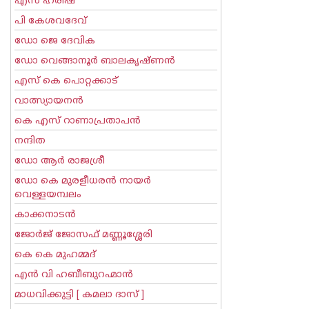
എസ് ഹരീഷ്
പി കേശവദേവ്‌
ഡോ ജെ ദേവിക
ഡോ വെങ്ങാനൂര്‍ ബാലകൃഷ്ണന്‍
എസ്‌ കെ പൊറ്റക്കാട്‌
വാത്സ്യായനന്‍
കെ എസ് റാണാപ്രതാപന്‍
നന്ദിത
ഡോ ആര്‍ രാജശ്രീ
ഡോ കെ മുരളീധരന്‍ നായര്‍
വെള്ളയമ്പലം
കാക്കനാടന്‍
ജോര്‍ജ് ജോസഫ് മണ്ണൂശ്ശേരി
കെ കെ മുഹമ്മദ്
എന്‍ വി ഹബീബുറഹ്മാന്‍
മാധവിക്കുട്ടി [ കമലാ ദാസ് ]