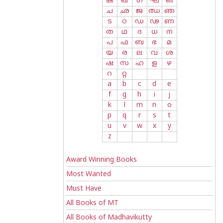
ക
ഖ
ഗ
ഘ
ങ
ച
ഛ
ജ
ഝ
ഞ
ട
ഠ
ഡ
ഢ
ണ
ത
ഥ
ദ
ധ
ന
പ
ഫ
ബ
ഭ
മ
യ
ര
ല
വ
ശ
ഷ
സ
ഹ
ള
ഴ
റ
റ്റ
a
b
c
d
e
f
g
h
i
j
k
l
m
n
o
p
q
r
s
t
u
v
w
x
y
z
Award Winning Books
Most Wanted
Must Have
All Books of MT
All Books of Madhavikutty