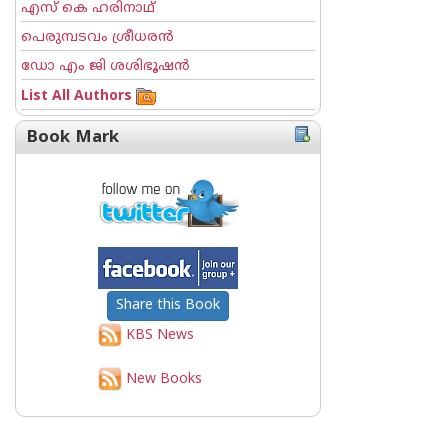
എസ് കെ ഹരിനാഥ്
പെരുമ്പടവം ശ്രീധര‌ന്‍
ഡോ എം ജി ശശിഭൂഷന്‍
List All Authors
Book Mark
Share this Book
KBS News
New Books