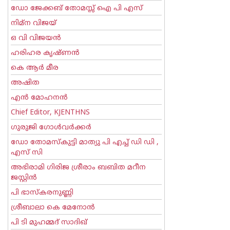
ഡോ ജേക്കബ് തോമസ്സ് ഐ പി എസ്
നിമ്ന വിജയ്
ഒ വി വിജയന്‍
ഹരിഹര കൃഷ്ണൻ
കെ ആര്‍ മീര
അഷിത
എന്‍ മോഹനന്‍
Chief Editor, KJENTHNS
ഗുരുജി ഗോള്‍‌വര്‍ക്കര്‍
ഡോ തോമസ്കുട്ടി മാത്യു പി എച്ച് ഡി ഡി ,
എസ് സി
അഭിരാമി ഗിരിജ ശ്രീരാം ബബിത മറീന
ജസ്റ്റിന്‍
പി ഭാസ്കരനുണ്ണി
ശ്രീബാലാ കെ മേനോന്‍
പി ടി മുഹമ്മദ് സാദിഖ്‌