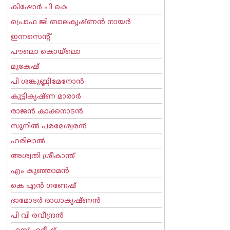
കിഷോർ പി കെ
പ്രൊഫ ജി ബാലകൃഷ്ണന്‍ നായര്‍
ഇന്നസെന്റ്‌
പൗലൊ കൊയ്ലൊ
മുകേഷ്
പി ശങ്കുണ്ണിമേനോന്‍
കുട്ടികൃഷ്ണ മാരാര്‍
രാജന്‍ കാക്കനാടന്‍
സുനില്‍ പരമേശ്വരന്‍
ഹരിലാല്‍
അശ്വതി ശ്രീകാന്ത്
എം കുഞ്ഞാമന്‍
കെ എന്‍ ഗണേഷ്
ദാമോദർ രാധാകൃഷ്ണൻ
പി വി രവീന്ദ്രന്‍