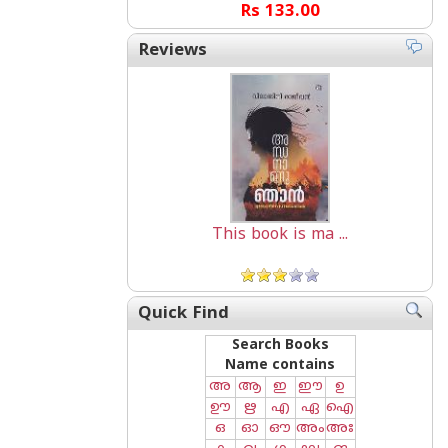
Rs 133.00
Reviews
This book is ma ...
Quick Find
Search Books
Name contains
അ
ആ
ഇ
ഈ
ഉ
ഊ
ഋ
എ
ഏ
ഐ
ഒ
ഓ
ഔ
അം
അഃ