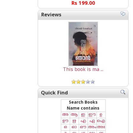
Rs 199.00
Reviews
This book is ma ...
Quick Find
Search Books
Name contains
അ
ആ
ഇ
ഈ
ഉ
ഊ
ഋ
എ
ഏ
ഐ
ഒ
ഓ
ഔ
അം
അഃ