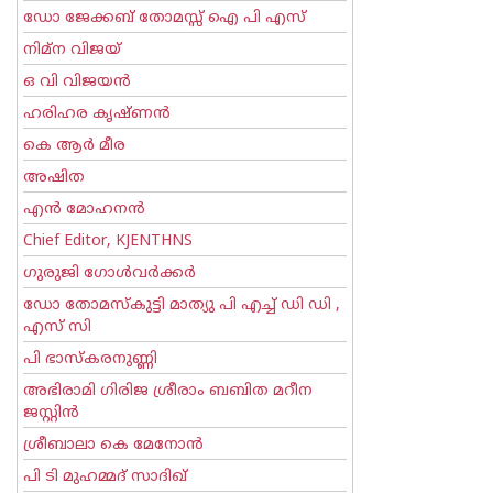
ഡോ ജേക്കബ് തോമസ്സ് ഐ പി എസ്
നിമ്ന വിജയ്
ഒ വി വിജയന്‍
ഹരിഹര കൃഷ്ണൻ
കെ ആര്‍ മീര
അഷിത
എന്‍ മോഹനന്‍
Chief Editor, KJENTHNS
ഗുരുജി ഗോള്‍‌വര്‍ക്കര്‍
ഡോ തോമസ്കുട്ടി മാത്യു പി എച്ച് ഡി ഡി ,
എസ് സി
പി ഭാസ്കരനുണ്ണി
അഭിരാമി ഗിരിജ ശ്രീരാം ബബിത മറീന
ജസ്റ്റിന്‍
ശ്രീബാലാ കെ മേനോന്‍
പി ടി മുഹമ്മദ് സാദിഖ്‌