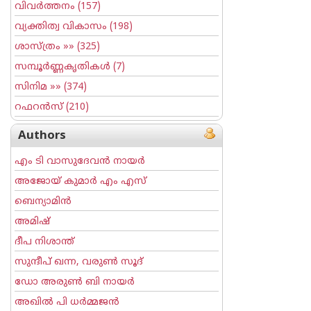
വിവര്‍ത്തനം
(157)
വ്യക്തിത്വ വികാസം
(198)
ശാസ്ത്രം
»» (325)
സമ്പൂര്‍ണ്ണകൃതികള്‍
(7)
സിനിമ
»» (374)
റഫറന്‍സ്
(210)
Authors
എം ടി വാസുദേവന്‍ നായര്‍
അജോയ് കുമാര്‍ എം എസ്
ബെന്യാമിന്‍
അമിഷ്
ദീപ നിശാന്ത്
സുന്ദീപ് ഖന്ന, വരുൺ സൂദ്
ഡോ അരുണ്‍ ബി നായര്‍
അഖില്‍ പി ധര്‍മ്മജന്‍