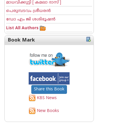
മാധവിക്കുട്ടി [ കമലാ ദാസ് ]
പെരുമ്പടവം ശ്രീധര‌ന്‍
ഡോ എം ജി ശശിഭൂഷന്‍
List All Authors
Book Mark
Share this Book
KBS News
New Books