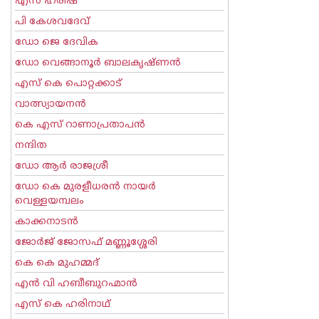
എസ് ഹരീഷ്
പി കേശവദേവ്‌
ഡോ ജെ ദേവിക
ഡോ വെങ്ങാനൂര്‍ ബാലകൃഷ്ണന്‍
എസ്‌ കെ പൊറ്റക്കാട്‌
വാത്സ്യായനന്‍
കെ എസ് റാണാപ്രതാപന്‍
നന്ദിത
ഡോ ആര്‍ രാജശ്രീ
ഡോ കെ മുരളീധരന്‍ നായര്‍
വെള്ളയമ്പലം
കാക്കനാടന്‍
ജോര്‍ജ് ജോസഫ് മണ്ണൂശ്ശേരി
കെ കെ മുഹമ്മദ്
എന്‍ വി ഹബീബുറഹ്മാന്‍
എസ് കെ ഹരിനാഥ്