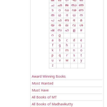
ക
ഖ
ഗ
ഘ
ങ
ച
ഛ
ജ
ഝ
ഞ
ട
ഠ
ഡ
ഢ
ണ
ത
ഥ
ദ
ധ
ന
പ
ഫ
ബ
ഭ
മ
യ
ര
ല
വ
ശ
ഷ
സ
ഹ
ള
ഴ
റ
റ്റ
a
b
c
d
e
f
g
h
i
j
k
l
m
n
o
p
q
r
s
t
u
v
w
x
y
z
Award Winning Books
Most Wanted
Must Have
All Books of MT
All Books of Madhavikutty