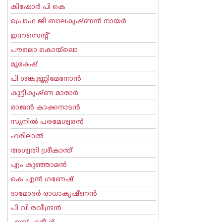
കിഷോർ പി കെ
പ്രൊഫ ജി ബാലകൃഷ്ണന്‍ നായര്‍
ഇന്നസെന്റ്‌
പൗലൊ കൊയ്ലൊ
മുകേഷ്
പി ശങ്കുണ്ണിമേനോന്‍
കുട്ടികൃഷ്ണ മാരാര്‍
രാജന്‍ കാക്കനാടന്‍
സുനില്‍ പരമേശ്വരന്‍
ഹരിലാല്‍
അശ്വതി ശ്രീകാന്ത്
എം കുഞ്ഞാമന്‍
കെ എന്‍ ഗണേഷ്
ദാമോദർ രാധാകൃഷ്ണൻ
പി വി രവീന്ദ്രന്‍