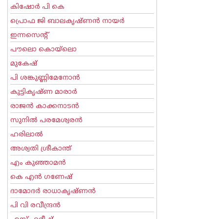
കിഷോർ പി കെ
പ്രൊഫ ജി ബാലകൃഷ്ണന്‍ നായര്‍
ഇന്നസെന്റ്‌
പൗലൊ കൊയ്ലൊ
മുകേഷ്
പി ശങ്കുണ്ണിമേനോന്‍
കുട്ടികൃഷ്ണ മാരാര്‍
രാജന്‍ കാക്കനാടന്‍
സുനില്‍ പരമേശ്വരന്‍
ഹരിലാല്‍
അശ്വതി ശ്രീകാന്ത്
എം കുഞ്ഞാമന്‍
കെ എന്‍ ഗണേഷ്
ദാമോദർ രാധാകൃഷ്ണൻ
പി വി രവീന്ദ്രന്‍