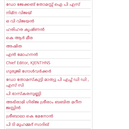
ഡോ ജേക്കബ് തോമസ്സ് ഐ പി എസ്
നിമ്ന വിജയ്
ഒ വി വിജയന്‍
ഹരിഹര കൃഷ്ണൻ
കെ ആര്‍ മീര
അഷിത
എന്‍ മോഹനന്‍
Chief Editor, KJENTHNS
ഗുരുജി ഗോള്‍‌വര്‍ക്കര്‍
ഡോ തോമസ്കുട്ടി മാത്യു പി എച്ച് ഡി ഡി ,
എസ് സി
പി ഭാസ്കരനുണ്ണി
അഭിരാമി ഗിരിജ ശ്രീരാം ബബിത മറീന
ജസ്റ്റിന്‍
ശ്രീബാലാ കെ മേനോന്‍
പി ടി മുഹമ്മദ് സാദിഖ്‌