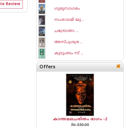
te Review
ഗുരുസാഗരം
സംഭവാമി യു ...
ചന്ദ്രോത്സ ...
അസ്പ്യശ്യര ...
കുടുംബം സ് ...
Offers
കാന്തമലചരിതം ഭാഗം -2
Rs 330.00