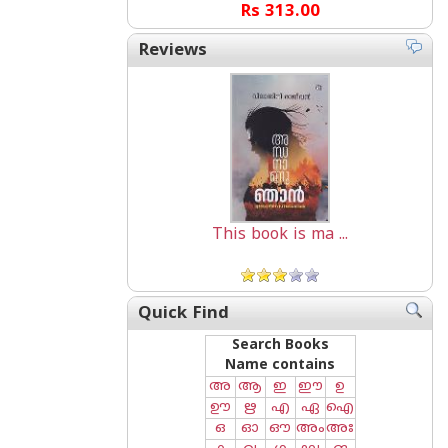
Rs 313.00
Reviews
This book is ma ...
Quick Find
Search Books
Name contains
അ
ആ
ഇ
ഈ
ഉ
ഊ
ഋ
എ
ഏ
ഐ
ഒ
ഓ
ഔ
അം
അഃ