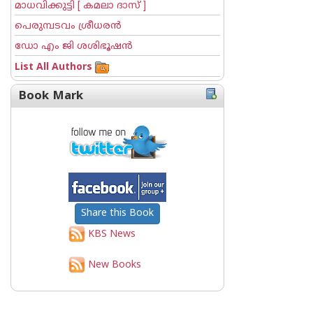
മാധവിക്കുട്ടി [ കമലാ ദാസ് ]
പെരുമ്പടവം ശ്രീധര‌ന്‍
ഡോ എം ജി ശശിഭൂഷന്‍
List All Authors
Book Mark
Share this Book
KBS News
New Books