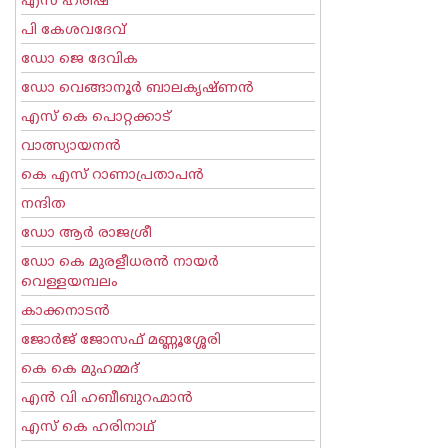
എസ് ഹരീഷ്
പി കേശവദേവ്‌
ഡോ ജെ ദേവിക
ഡോ വെങ്ങാനൂര്‍ ബാലകൃഷ്ണന്‍
എസ്‌ കെ പൊറ്റക്കാട്‌
വാത്സ്യായനന്‍
കെ എസ് റാണാപ്രതാപന്‍
നന്ദിത
ഡോ ആര്‍ രാജശ്രീ
ഡോ കെ മുരളീധരന്‍ നായര്‍
വെള്ളയമ്പലം
കാക്കനാടന്‍
ജോര്‍ജ് ജോസഫ് മണ്ണൂശ്ശേരി
കെ കെ മുഹമ്മദ്
എന്‍ വി ഹബീബുറഹ്മാന്‍
എസ് കെ ഹരിനാഥ്