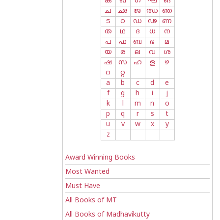
ക
ഖ
ഗ
ഘ
ങ
ച
ഛ
ജ
ഝ
ഞ
ട
ഠ
ഡ
ഢ
ണ
ത
ഥ
ദ
ധ
ന
പ
ഫ
ബ
ഭ
മ
യ
ര
ല
വ
ശ
ഷ
സ
ഹ
ള
ഴ
റ
റ്റ
a
b
c
d
e
f
g
h
i
j
k
l
m
n
o
p
q
r
s
t
u
v
w
x
y
z
Award Winning Books
Most Wanted
Must Have
All Books of MT
All Books of Madhavikutty