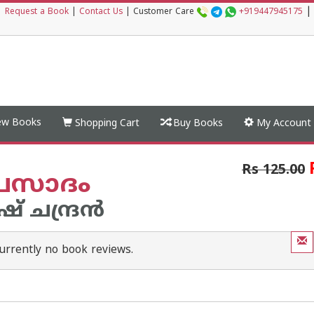
|
|
Request a Book
|
Contact Us
|
Customer Care
+919447945175
w Books
Shopping Cart
Buy Books
My Account
Rs 125.00
്രസാദം
 ചന്ദ്രന്‍
urrently no book reviews.