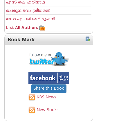
എസ് കെ ഹരിനാഥ്
പെരുമ്പടവം ശ്രീധര‌ന്‍
ഡോ എം ജി ശശിഭൂഷന്‍
List All Authors
Book Mark
Share this Book
KBS News
New Books