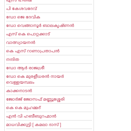
എസ് ഹരീഷ്
പി കേശവദേവ്‌
ഡോ ജെ ദേവിക
ഡോ വെങ്ങാനൂര്‍ ബാലകൃഷ്ണന്‍
എസ്‌ കെ പൊറ്റക്കാട്‌
വാത്സ്യായനന്‍
കെ എസ് റാണാപ്രതാപന്‍
നന്ദിത
ഡോ ആര്‍ രാജശ്രീ
ഡോ കെ മുരളീധരന്‍ നായര്‍
വെള്ളയമ്പലം
കാക്കനാടന്‍
ജോര്‍ജ് ജോസഫ് മണ്ണൂശ്ശേരി
കെ കെ മുഹമ്മദ്
എന്‍ വി ഹബീബുറഹ്മാന്‍
മാധവിക്കുട്ടി [ കമലാ ദാസ് ]