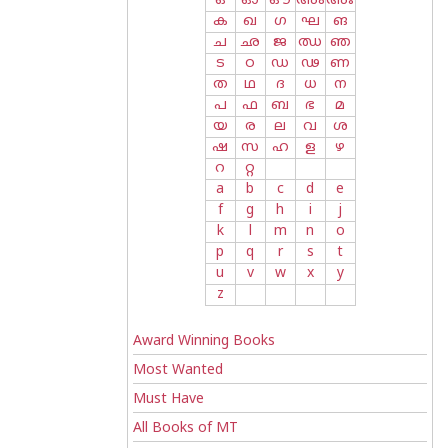
ഒ
ഓ
ഔ
അം
അഃ
ക
ഖ
ഗ
ഘ
ങ
ച
ഛ
ജ
ഝ
ഞ
ട
ഠ
ഡ
ഢ
ണ
ത
ഥ
ദ
ധ
ന
പ
ഫ
ബ
ഭ
മ
യ
ര
ല
വ
ശ
ഷ
സ
ഹ
ള
ഴ
റ
റ്റ
a
b
c
d
e
f
g
h
i
j
k
l
m
n
o
p
q
r
s
t
u
v
w
x
y
z
Award Winning Books
Most Wanted
Must Have
All Books of MT