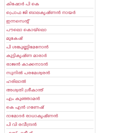
കിഷോർ പി കെ
പ്രൊഫ ജി ബാലകൃഷ്ണന്‍ നായര്‍
ഇന്നസെന്റ്‌
പൗലൊ കൊയ്ലൊ
മുകേഷ്
പി ശങ്കുണ്ണിമേനോന്‍
കുട്ടികൃഷ്ണ മാരാര്‍
രാജന്‍ കാക്കനാടന്‍
സുനില്‍ പരമേശ്വരന്‍
ഹരിലാല്‍
അശ്വതി ശ്രീകാന്ത്
എം കുഞ്ഞാമന്‍
കെ എന്‍ ഗണേഷ്
ദാമോദർ രാധാകൃഷ്ണൻ
പി വി രവീന്ദ്രന്‍