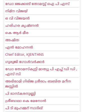
ഡോ ജേക്കബ് തോമസ്സ് ഐ പി എസ്
നിമ്ന വിജയ്
ഒ വി വിജയന്‍
ഹരിഹര കൃഷ്ണൻ
കെ ആര്‍ മീര
അഷിത
എന്‍ മോഹനന്‍
Chief Editor, KJENTHNS
ഗുരുജി ഗോള്‍‌വര്‍ക്കര്‍
ഡോ തോമസ്കുട്ടി മാത്യു പി എച്ച് ഡി ഡി ,
എസ് സി
അഭിരാമി ഗിരിജ ശ്രീരാം ബബിത മറീന
ജസ്റ്റിന്‍
പി ഭാസ്കരനുണ്ണി
ശ്രീബാലാ കെ മേനോന്‍
പി ടി മുഹമ്മദ് സാദിഖ്‌