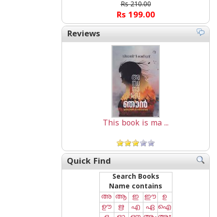
Rs 210.00
Rs 199.00
Reviews
This book is ma ...
Quick Find
Search Books
Name contains
അ
ആ
ഇ
ഈ
ഉ
ഊ
ഋ
എ
ഏ
ഐ