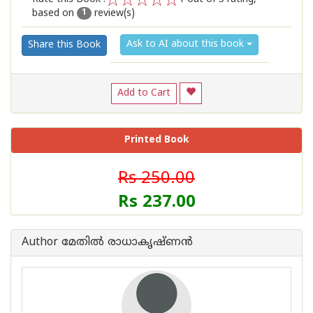
based on
review(s)
1
2
3
4
5
1
Ask to AI about this book
Share this Book
Add to Cart
Printed Book
Rs 250.00
Rs 237.00
Author മേതില്‍ രാധാകൃഷ്ണന്‍