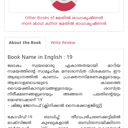
Other Books of മേതില്‍ രാധാകൃഷ്ണന്‍
more about author മേതില്‍ രാധാകൃഷ്ണന്‍
About the Book
Write Review
Book Name in English : 19
ലോകം സ്വയമൊരു ഏകാന്തതയായി മാറിയ
സമയത്തിന്റെ സാമൂഹിക മനഃശാസ്ത്ര വിശകലനം ഈ
ആഖ്യാനത്തിൽ കാണാം. പ്രാക്തനസ്മരണകളുടെയും
ആഗോളബാധയുടെ കാലത്തെ
വൈയക്തികാനുഭവങ്ങളുടെയും ശാസ്ത്ര
നിരീക്ഷണങ്ങളുടെയും അങ്ങനെ പലതിന്റെയും
മൊണ്ടാഷാണ് ’19’
– ഷിജു ജോസഫ് (ക്ലിനിക്കൽ സൈക്കോളജിസ്റ്റ്‌)
കോവിഡ്-19 ബാധിച്ച് തീവ്രപരിചരണക്കട്ടിലിൽ
ഓക്സിജൻ കുഴലുകളാൽ ബന്ധിതനായിക്കിടന്ന