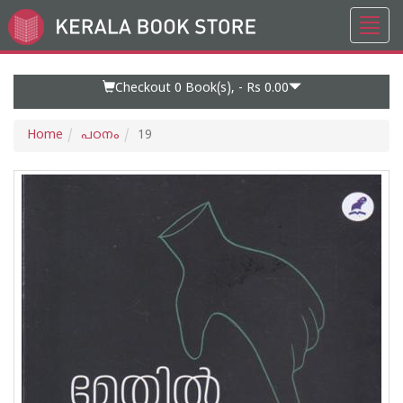
Toggl
Go
navig
to
Home
Page
Checkout 0
Book(s), -
Rs 0.00
Home
പഠനം
19