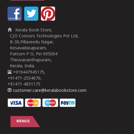
Kerala Book Store,
C/O Consors Technologies Pvt Ltd,
B-30,Pillaveedu Nagar,
Kesavadasapuram,
Pattom P O, Pin 695004
Thiruvananthapuram,
Kerala, India.
+919447945175,
+91471-2554670,
+91471-4851175
customer.care@keralabookstore.com
MENUS