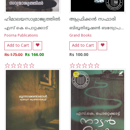
ഹിമാലയസാമ്രാജ്യത്തില്‍
ആഫ്രിക്ക‌ന്‍ സഫാരി
എസ്‌ കെ പൊറ്റക്കാട്‌
ബിഭൂതിഭൂഷണ്‍ ബന്ദ്യോപദ്ധ്യായ
Poorna Publications
Grand Books
Add to Cart
Add to Cart
Rs 175.00
Rs 166.00
Rs 100.00
1
2
3
4
5
1
2
3
4
5