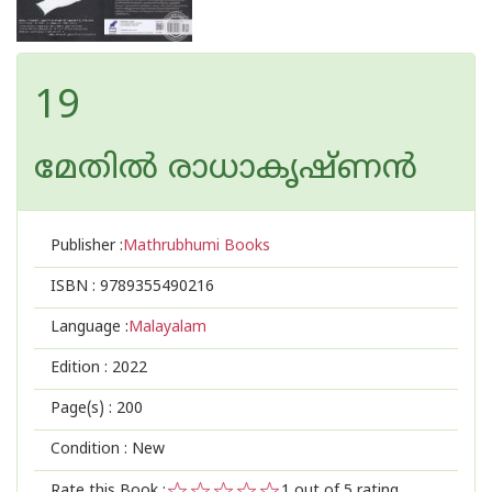
19
മേതില്‍ രാധാകൃഷ്ണന്‍
Publisher :
Mathrubhumi Books
ISBN :
9789355490216
Language :
Malayalam
Edition :
2022
Page(s) :
200
Condition : New
Rate this Book :
1
out of 5 rating,