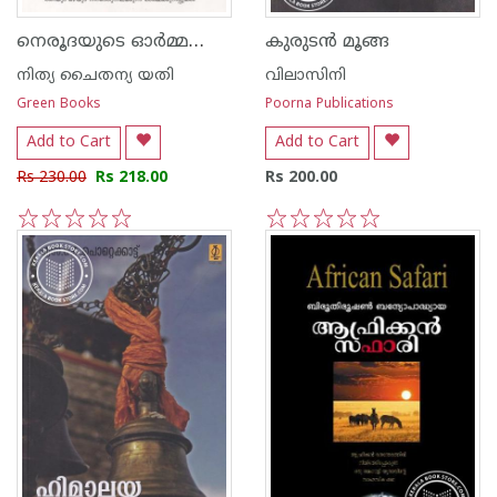
നെരൂദയുടെ ഓര്‍മ്മക്കുറിപ്പുകള്‍
കുരുട‌ന്‍ മൂങ്ങ
നിത്യ ചൈതന്യ യതി
വിലാസിനി
Green Books
Poorna Publications
Add to Cart
Add to Cart
Rs 230.00
Rs 218.00
Rs 200.00
1
2
3
4
5
1
2
3
4
5