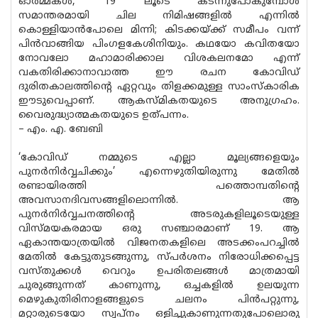
ഓർമ്മകൾ, ’19’ ലൂടെ കടന്നുപോകുമ്പോൾ
സമാന്തരമായി ചില നിമിഷങ്ങളിൽ എന്നിൽ
കൊള്ളിയാൻപോലെ മിന്നി; കിടക്കയ്ക്ക് സമീപം വന്ന്
പിൻവാങ്ങിയ പിംഗളകേശിനിയും. കഥയോ കവിതയോ
നോവലോ മഹാമാരിക്കാല വിശകലനമോ എന്ന്
വകതിരിക്കാനാവാത്ത ഈ രചന കോവിഡ്
ദുരിതകാലത്തിന്റെ ഏറ്റവും തിളക്കമുള്ള സാംസ്കാരിക
ഈടുവെപ്പാണ്. ആകസ്മികതയുടെ അനുഗ്രഹം.
വൈരുദ്ധ്യാത്മകതയുടെ ഉത്പന്നം.
– എം. എ. ബേബി
‘കോവിഡ് നമ്മുടെ എല്ലാ മൂല്യങ്ങളെയും
പുനർനിർവ്വചിക്കും’ എന്നെഴുതിയിരുന്നു മേതിൽ
രണ്ടായിരത്തി പത്തൊമ്പതിന്റെ
അവസാനദിവസങ്ങളിലൊന്നിൽ. ആ
പുനർനിർവ്വചനത്തിന്റെ അടരുകളിലൂടെയുള്ള
വിസ്മയകരമായ ഒരു സഞ്ചാരമാണ് 19. ആ
ഏകാന്തയാത്രയിൽ വിജനതകളിലെ അടക്കംപറച്ചിൽ
മേതിൽ കേട്ടുതുടങ്ങുന്നു, സ്പർശനം നിരോധിക്കപ്പെട്ട
വസ്തുക്കൾ വെറും ഉപരിതലങ്ങൾ മാത്രമായി
ചുരുങ്ങുന്നത് കാണുന്നു, ഒച്ചകളിൽ ഉലയുന്ന
മെഴുകുതിരിനാളങ്ങളുടെ ചലനം പിൻപറ്റുന്നു,
മറ്റാരുടെയോ സ്വപ്നം ഒളിച്ചുകാണുന്നതുപോലൊരു