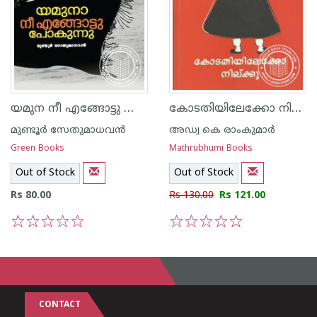
യമുന നീ എങ്ങോട്ടു പോകുന്നു
കോടതിയിലേക്കോ നില്‍ക്കൂ
മുണ്ടൂര്‍ സേതുമാധവന്‍
അഡ്വ കെ രാംകുമാര്‍
Green Books
Mathrubhumi Books
Out of Stock
Out of Stock
Rs 80.00
Rs 130.00
Rs 121.00
1
2
3
4
5
1
2
3
4
5
CONTACT