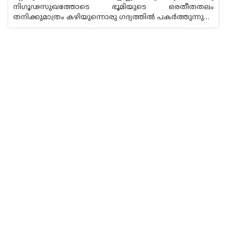
നിഗൂഢസുഖത്തോടെ ഭൂമിയുടെ ഒരതീതതലം
തനിക്കുമാത്രം കഴിയുന്നൊരു ഗദ്യത്തിൽ പകർത്തുന്നു…