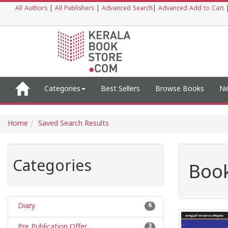
All Authors
|
All Publishers
|
Advanced Search
|
Advanced Add to Cart
Categories
Best Sellers
Browse Books
Ne
Home
Saved Search Results
Categories
Book
Diary
6
Pre Publication Offer
3