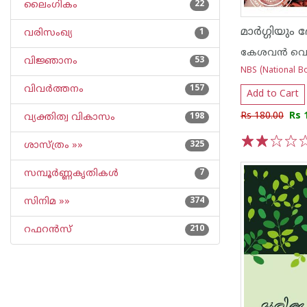
ലൈംഗികം
22
മാർഗ്ഗിയും 
വരിസംഖ്യ
1
കേശവന്‍ വെളുത
വിജ്ഞാനം
53
NBS (National Bo
വിവര്‍ത്തനം
157
Add to Cart
Rs 180.00
Rs 
വ്യക്തിത്വ വികാസം
198
ശാസ്ത്രം »»
325
1
2
3
4
5
സമ്പൂര്‍ണ്ണകൃതികള്‍
7
സിനിമ »»
374
റഫറന്‍സ്
210