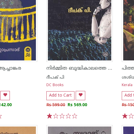
നിര്‍മ്മിത ബുദ്ധികാലത്തെ സാമൂഹിക രാഷ്ട്രീയ ജീവിതം
ആച്ചാങ്കര
പിത
ദീപക് പി
ശശിധര
DC Books
Kerala
Add to Cart
Add 
142.00
Rs 599.00
Rs 569.00
Rs 15
1
2
3
4
5
1
2