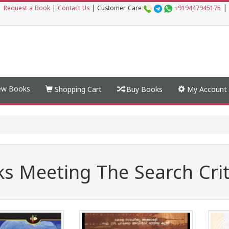
|
|
Request a Book
|
Contact Us
|
Customer Care
+919447945175
w Books
Shopping Cart
Buy Books
My Account
s Meeting The Search Crit