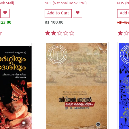
ok Stall)
NBS (National Book Stall)
NBS (Na
Add to Cart
Add 
123.00
Rs 100.00
Rs 45
1
2
3
4
5
1
2