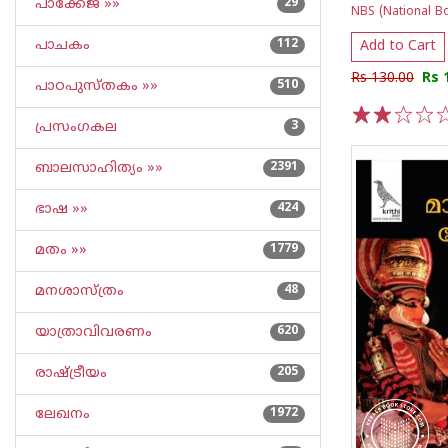
പാക്കേജ് »»
29
NBS (National Bo
പാചകം
112
Add to Cart
Rs 130.00
Rs 
പാഠപുസ്തകം »»
510
പ്രസംഗകല
3
1
2
3
4
5
ബാലസാഹിത്യം »»
2391
ഭാഷ »»
424
മതം »»
1779
മനശാസ്ത്രം
48
യാത്രാവിവരണം
620
രാഷ്ട്രീയം
205
ലേഖനം
1972