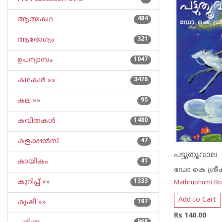
ആത്മകഥ
484
ആരോഗ്യം
321
ഉപന്യാസം
1047
കഥകള്‍ »»
3476
കല »»
95
കവിതകള്‍
1480
കളക്ഷന്‍സ്
47
പട്ടുതൂവാല
കായികം
41
ഡോ കെ ശ്രീക
കുറിപ്പ്‌ »»
1333
Mathrubhumi B
Add to Cart
കൃഷി »»
197
Rs 140.00