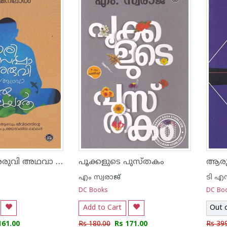
ഗരിസപ്പാ അരുവി അഥവാ ഒരു ജലയാത്ര
പൂക്കളുടെ പുസ്തകം
ആരുട
എം സ്വരാജ്
ടി എസ
DC Books
DC Bo
Add to Cart
Out 
161.00
Rs 180.00
Rs 171.00
Rs 39