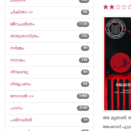
ചരിത്രം
968
ചികിത്സ »»
68
1
2
3
4
5
ജീവചരിത്രം
1135
തത്വശാസ്ത്രം
192
നര്‍മ്മം
99
നാടകം
248
നിഘണ്ടു
64
നിരൂപണം
84
നോവല്‍ »»
5488
പഠനം
3169
പരിസ്ഥിതി
14
ജേക്കബ് എബ