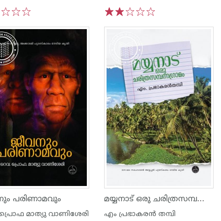
3
4
5
1
2
3
4
5
മയ്യനാട് ഒരു ചരിത്രസമ്പന്നഗ്രാമം
നും പരിണാമവും
പ്രൊഫ മാത്യു വാണിശേരി
എം പ്രഭാകരന്‍ തമ്പി