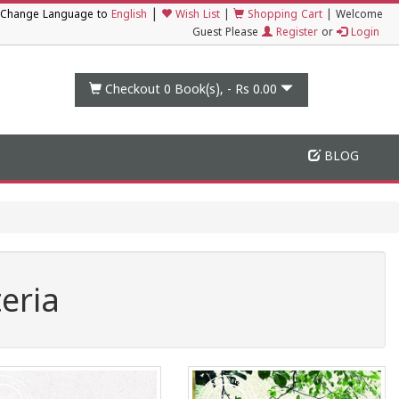
|
Change Language to
English
Wish List
|
Shopping Cart
|
Welcome
Guest Please
Register
or
Login
Checkout 0
Book(s), -
Rs 0.00
BLOG
eria