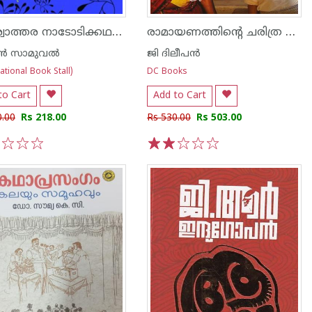
വിശ്വോത്തര നാടോടിക്കഥകൾ
രാമായണത്തിന്റെ ചരിത്ര സഞ്ചാരങ്ങള്‍
‍ സാമുവല്‍
ജി ദിലീപൻ
tional Book Stall)
DC Books
to Cart
Add to Cart
0.00
Rs 218.00
Rs 530.00
Rs 503.00
3
4
5
1
2
3
4
5