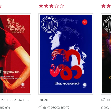
1
2
3
4
5
1
2
അ മുതൽ അം വരെ പോകുന്ന തീവണ്ടി
നശാ
ജീവ
്രാഹം
നിഷ നാരായണൻ
റെവ 