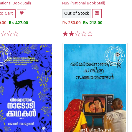
tional Book Stall)
NBS (National Book Stall)
to Cart
Out of Stock
0.00
Rs 427.00
Rs 230.00
Rs 218.00
3
4
5
1
2
3
4
5