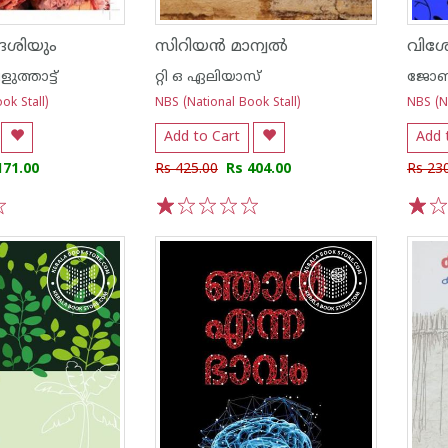
ദേശിയും
സിറിയൻ മാന്വൽ
്താട്ട്‌
റ്റി ഒ ഏലിയാസ്
ജോണ്
ok Stall)
NBS (National Book Stall)
NBS (Na
Add to Cart
Add 
171.00
Rs 425.00
Rs 404.00
Rs 23
1
2
3
4
5
1
2