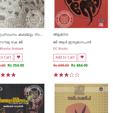
കഥാപ്രസംഗം കലയും സമൂഹവും
ആനോ
ൗമ്യ കെ ജി
ജി ആര്‍ ഇന്ദുഗോപന്‍
Bhasha Institute
DC Books
to Cart
Add to Cart
5.00
Rs 356.00
Rs 699.00
Rs 664.00
3
4
5
1
2
3
4
5