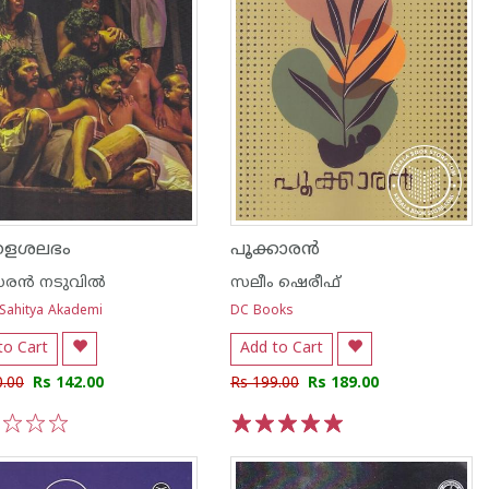
്തളശലഭം
പൂക്കാരന്‍
ന്‍ നടുവില്‍
സലീം ഷെരീഫ്
 Sahitya Akademi
DC Books
to Cart
Add to Cart
0.00
Rs 142.00
Rs 199.00
Rs 189.00
3
4
5
1
2
3
4
5