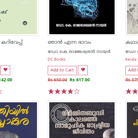
 കറിവേപ്പ്
ഞാന്‍ എന്ന ഭാവം
ഡോ കെ രാജേശ്വരന്‍ നായര്‍
ഡോ സ
DC Books
Kerala 
Add to Cart
Add 
142.00
Rs 650.00
Rs 617.00
Rs 37
1
2
3
4
5
1
2