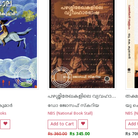
പഴശ്ശിരേഖകളിലെ വ്യവഹാരഭാഷ
തക്ഷ
ുമാര്‍
ഡോ ജോസഫ് സ്കറിയ
യു ക
ooks
NBS (National Book Stall)
NBS (Na
Add to Cart
Add 
Rs 360.00
Rs 345.00
Rs 70