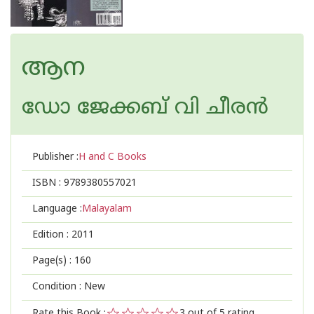
ആന
ഡോ ജേക്കബ് വി ചീരന്‍
Publisher :
H and C Books
ISBN :
9789380557021
Language :
Malayalam
Edition :
2011
Page(s) :
160
Condition : New
Rate this Book :
3
out of 5 rating,