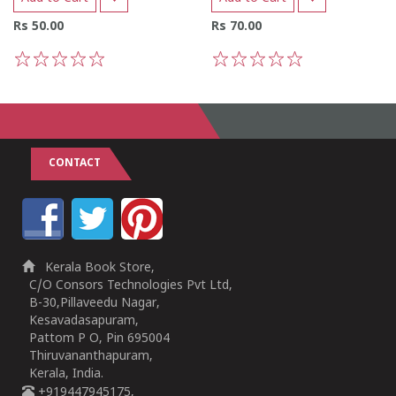
Rs 50.00
Rs 70.00
1
2
3
4
5
1
2
3
4
5
CONTACT
Kerala Book Store,
C/O Consors Technologies Pvt Ltd,
B-30,Pillaveedu Nagar,
Kesavadasapuram,
Pattom P O, Pin 695004
Thiruvananthapuram,
Kerala, India.
+919447945175,