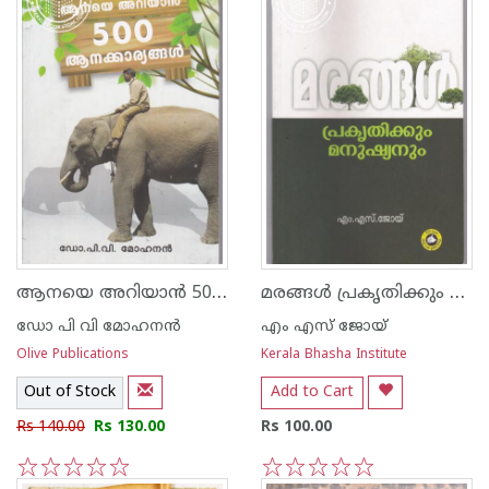
ആനയെ അറിയാ‌ന്‍ 500 കാര്യങ്ങള്‍
മരങ്ങള്‍ പ്രകൃതിക്കും മനുഷ്യനും
ഡോ പി വി മോഹനന്‍
എം എസ് ജോയ്
Olive Publications
Kerala Bhasha Institute
Out of Stock
Add to Cart
Rs 140.00
Rs 130.00
Rs 100.00
1
2
3
4
5
1
2
3
4
5