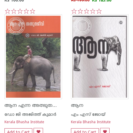
Rs 100.00
Rs 199.00
Rs 185.00
1
2
3
4
5
1
2
3
4
5
ആന എന്ന അത്ഭുതജീവി
ആന
ഡോ ജി അജിത്ത് കുമാര്‍
എം എസ് ജോയ്
Kerala Bhasha Institute
Kerala Bhasha Institute
Add to Cart
Add to Cart