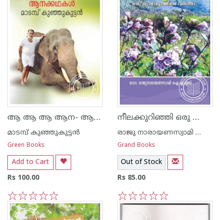
ആ ആ ആ ആന- ആനക്കഥകള്‍
നീലക്കുറിഞ്ഞി ഒരു വ്യാഴവട്ടത്തിന്റ വസന്തം
മാടമ്പ് കുഞ്ഞുകുട്ടന്‍
രാജു നാരായണസ്വാമി ഐ എ എസ്
Green Books
Grand Books
Add to Cart
Out of Stock
Rs 100.00
Rs 85.00
1
2
3
4
5
1
2
3
4
5