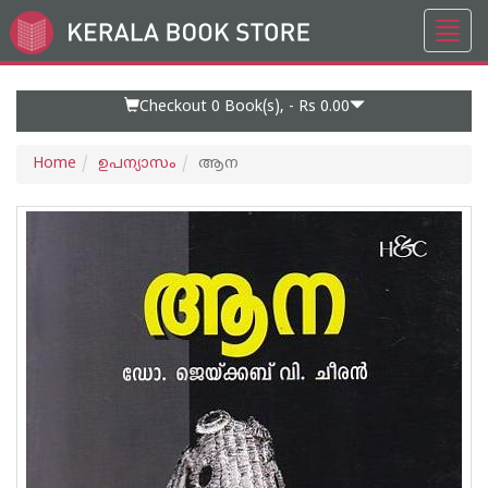
Toggl
Go
navig
to
Home
Page
Checkout 0
Book(s), -
Rs 0.00
Home
ഉപന്യാസം
ആന