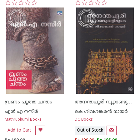
1
2
3
4
5
1
2
3
4
5
അനന്തപുരി നൂറ്റാണ്ടുകളുലൂടെ
വ്രണം പൂത്ത ചന്തം
എന്‍ എ നസീര്‍
കെ ശിവശങ്കരന്‍ നായര്‍
Mathrubhumi Books
DC Books
Add to Cart
Out of Stock