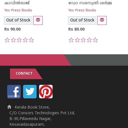
കാവില്‍‌രാജ്‌
ഡോ സരസ്വതി ശര്‍മ്മ
Yes Press Books
Yes Press Books
Out of Stock
Out of Stock
Rs 90.00
Rs 80.00
1
2
3
4
5
1
2
3
4
5
CONTACT
Kerala Book Store,
C/O Consors Technologies Pvt Ltd,
B-30,Pillaveedu Nagar,
Kesavadasapuram,