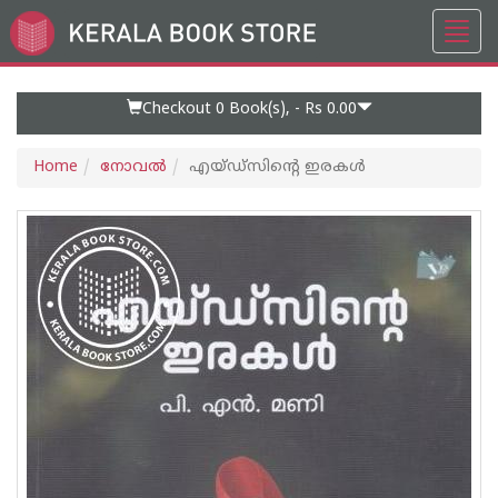
Toggl
Go
navig
to
Home
Page
Checkout 0
Book(s), -
Rs 0.00
Home
നോവല്‍
എയ്ഡ്സിന്റെ ഇരകള്‍