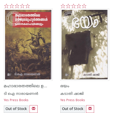
1
2
3
4
5
1
2
3
4
5
മഹാഭാരതത്തിലെ ഉജ്ജ്വലമുഹൂര്‍ത്തങ്ങള്‍ പ്രധാനകഥാപാത്രങ്ങളും
ഭയം
ടി ഐ നാരായണന്‍
കടാതി ഷാജി
Yes Press Books
Yes Press Books
Out of Stock
Out of Stock