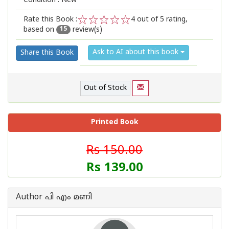
Condition : New
Rate this Book :
4
out of 5 rating,
based on
review(s)
1
2
3
4
5
15
Ask to AI about this book
Share this Book
Out of Stock
Printed Book
Rs 150.00
Rs 139.00
Author പി എം മണി