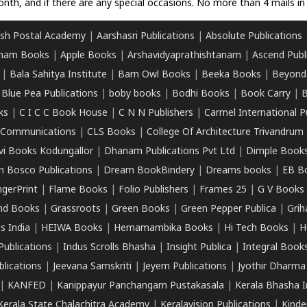
nth, and if there are any special occasions. No more than 4 mails in 
sh Postal Academy
|
Aarshasri Publications
|
Absolute Publications
ham Books
|
Apple Books
|
Arshavidyaprathishtanam
|
Ascend Publ
|
Bala Sahitya Institute
|
Barn Owl Books
|
Beeka Books
|
Beyond
|
Blue Pea Publications
|
boby books
|
Bodhi Books
|
Book Carry
|
B
ks
|
C I C C Book House
|
C N N Publishers
|
Carmel International P
k Communications
|
CLS Books
|
College Of Architecture Trivandrum
vi Books Kodungallor
|
Dhanam Publications Pvt Ltd
|
Dimple Book
 Bosco Publications
|
Dream BookBindery
|
Dreams books
|
EB B
ngerPrint
|
Flame Books
|
Folio Publishers
|
Frames 25
|
G V Books
nd Books
|
Grassroots
|
Green Books
|
Green Pepper Publica
|
Grih
s India
|
HEIWA Books
|
Hemamambika Books
|
Hi Tech Books
|
H
Publications
|
Indus Scrolls Bhasha
|
Insight Publica
|
Integral Book
lications
|
Jeevana Samskriti
|
Jeyem Publications
|
Jyothir Dharma
|
KANFED
|
Kanippayur Panchangam Pustakasala
|
Kerala Bhasha I
Kerala State Chalachitra Academy
|
Keralavision Publications
|
Kinde