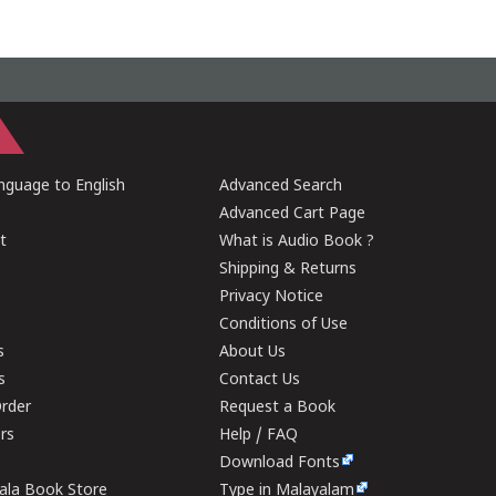
guage to English
Advanced Search
Advanced Cart Page
t
What is Audio Book ?
Shipping & Returns
Privacy Notice
Conditions of Use
s
About Us
s
Contact Us
rder
Request a Book
ers
Help / FAQ
Download Fonts
rala Book Store
Type in Malayalam