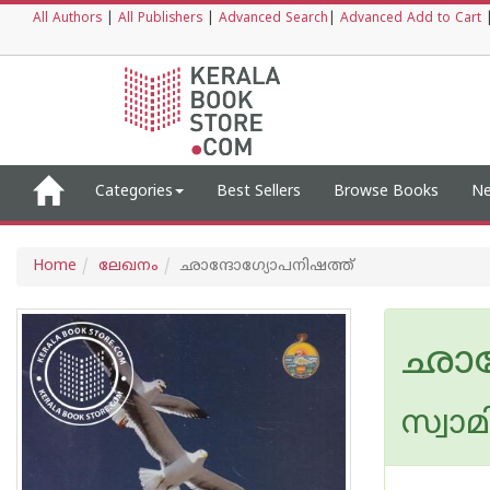
All Authors
|
All Publishers
|
Advanced Search
|
Advanced Add to Cart
Categories
Best Sellers
Browse Books
Ne
Home
ലേഖനം
ഛാന്ദോഗ്യോപനിഷത്ത്
ഛാന
സ്വാമ