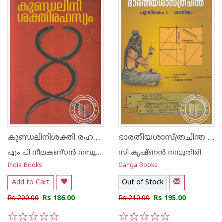
കുണ്ഡലിനിശക്തി രഹസ്യം
ഭാരതീയശാസ്ത്രചിന്ത പുസ്തകം 1 ഗണിതം
എം പി നീലകണ്ഠന്‍ നമ്പൂതിരി എം എ
സി കൃഷ്ണന്‍ നമ്പൂതിരി
India Books
Ganga Books
Add to Cart
Out of Stock
Rs 200.00
Rs 186.00
Rs 210.00
Rs 195.00