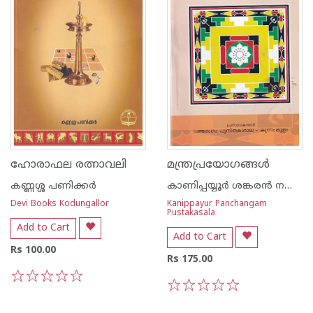
ഹോരാഫല രത്നാവലി
മന്ത്രപ്രയോഗങ്ങള്‍
കണ്ണശ്ശ പണിക്കര്‍
കാണിപ്പയ്യൂര്‍ ശങ്കരന്‍ നമ്പൂതിരിപ്പാട്
Devi Books Kodungallor
Kanippayur Panchangam
Pustakasala
Add to Cart
Add to Cart
Rs 100.00
Rs 175.00
1
2
3
4
5
1
2
3
4
5