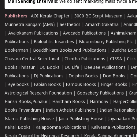
Mail Sending Intervals
: We do sent marketing mails twice a mo
Publishers
:
AOI Kerala Chapter
|
3000 BC Script Museum
|
Aaka
Munnetra Sangam (AMS)
|
aesthetics
|
Amarchitrakatha
|
Anand
|
Avalokanam Publications
|
Avocado Publications
|
Azhimukham
Publications
|
Biblophilic Insanities
|
Bloomsburry Publishing Plc
Bookerman
|
Bouddhikam Books And Publications
|
Buddha Boo
Chavara Central Secretariat
|
Chintha Publications
|
CISSA
|
Clic
Books Thrissur
|
DC Books
|
DC Life
|
DeeBee Publications
|
De
Publications
|
DJ Publications
|
Dolphin Books
|
Don Books
|
Don
|
eye books
|
Fabian Books
|
Famous Books
|
Finger Books
|
Fi
Astrological Research Foundation
|
Goosebery Publications
|
Gra
Harisri Books,Punalur
|
Haritham Books
|
Harmony
|
HarperCollin
Books Trivandrum
|
Indian Atheist Publishers
|
Indian Rationalist 
Islamic Publishing House
|
Jaico Publishing House
|
Jayanadam Pub
Kairali Books
|
Kalapoornna Publications
|
Kaliveena Publications
Kerala Council for Historical Research
|
Kerala Sahitya Akademi
|