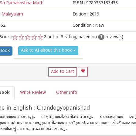
Sri Ramakrishna Math
ISBN :
9789387133433
:
Malayalam
Edition :
2019
562
Condition : New
Book :
2
out of 5 rating, based on
review(s)
1
1
2
3
4
5
Ask to AI about this book
 Book
Add to Cart
Book
Write Review
Other Info
 in English : Chandogyopanishad
ഞാനത്തോടൊപ്പം ആധ്യാത്മികവികാസവും ഉണ്ടായാല്‍ മാത
ത്താന്‍ പോന്ന ഒരു ഉപനിഷത്താണ് ഇത്. പാശ്ചാത്യപരിഷ്‌കാരത്തില്
്തിന്റെ പഠനം സഹായകമാകും