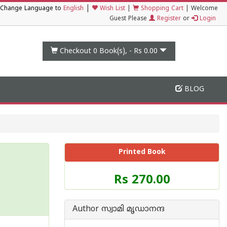
|
Change Language to
English
Wish List
|
Shopping Cart
|
Welcome
Guest Please
Register
or
Login
Checkout 0
Book(s), -
Rs 0.00
BLOG
Printed Book
Price
Rs 270.00
of
this
Book
Author സ്വാമി മൃഡാനന്ദ
is