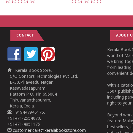
1
2
3
4
5
1
2
3
4
5
CONTACT
ABOUT U
Kerala Book S
world of Mala
we bring tog
from leading 
Kerala Book Store,
convenient de
C/O Consors Technologies Pvt Ltd,
B-30,Pillaveedu Nagar,
With a catalo
Kesavadasapuram,
350+ publish
Pattom P O, Pin 695004
including pa
Thiruvananthapuram,
right to your 
Kerala, India.
+919447945175,
Beyond works
+91471-2554670,
feature Malay
+91471-4851175
bestsellers, 
customer.care@keralabookstore.com