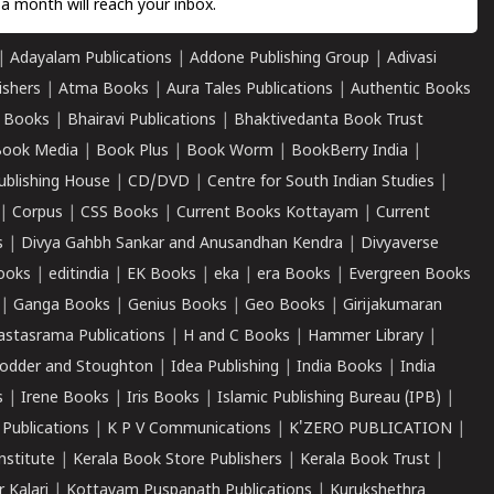
a month will reach your inbox.
|
Adayalam Publications
|
Addone Publishing Group
|
Adivasi
ishers
|
Atma Books
|
Aura Tales Publications
|
Authentic Books
 Books
|
Bhairavi Publications
|
Bhaktivedanta Book Trust
ook Media
|
Book Plus
|
Book Worm
|
BookBerry India
|
ublishing House
|
CD/DVD
|
Centre for South Indian Studies
|
|
Corpus
|
CSS Books
|
Current Books Kottayam
|
Current
s
|
Divya Gahbh Sankar and Anusandhan Kendra
|
Divyaverse
ooks
|
editindia
|
EK Books
|
eka
|
era Books
|
Evergreen Books
|
Ganga Books
|
Genius Books
|
Geo Books
|
Girijakumaran
astasrama Publications
|
H and C Books
|
Hammer Library
|
odder and Stoughton
|
Idea Publishing
|
India Books
|
India
s
|
Irene Books
|
Iris Books
|
Islamic Publishing Bureau (IPB)
|
 Publications
|
K P V Communications
|
K'ZERO PUBLICATION
|
nstitute
|
Kerala Book Store Publishers
|
Kerala Book Trust
|
r Kalari
|
Kottayam Puspanath Publications
|
Kurukshethra