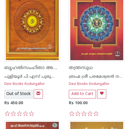
ബൃഹല്‍സംഹിതാ അഥവാ വാരാഹീസംഹിതാ
തന്ത്രസുധ
പുളിയൂര്‍ പി എസ് പുരുഷോത്തമന്‍ നമ്പൂതിരി
ബ്രഹ്മ ശ്രീ പരമേശ്വരന്‍ നമ്പൂതിരി
Devi Books Kodungallor
Devi Books Kodungallor
Out of Stock
Add to Cart
Rs 450.00
Rs 100.00
1
2
3
4
5
1
2
3
4
5