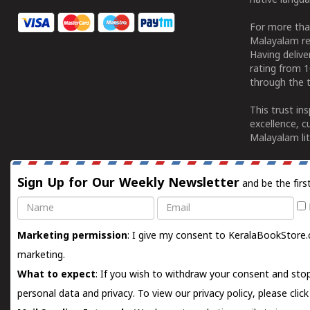
native langua
For more tha
Malayalam re
Having deliv
rating from 
through the t
This trust in
excellence, c
Malayalam lit
Sign Up for Our Weekly Newsletter
and be the firs
Name
Email
Marketing permission
: I give my consent to KeralaBookStore.
marketing.
What to expect
: If you wish to withdraw your consent and stop
personal data and privacy. To view our privacy policy, please
clic