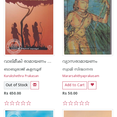
വാല്മീകി രാമായണം കഥാസാഗരം
വ്യാസരാമായണം
ബാബുരാജ് കളമ്പൂര്
സ്വാമി സിദ്ധാനന്ദ
Kurukshethra Prakasan
Mararsahithyaprakasam
Out of Stock
Add to Cart
Rs 650.00
Rs 50.00
1
2
3
4
5
1
2
3
4
5