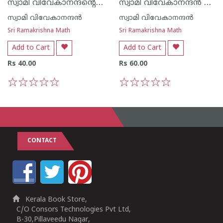
സ്വാമി വിവേകാനന്ദന്റെ രാഷ്ട്രത്തോടുള്ള ആഹ്വാനം
സ്വാമി വിവേകാനന്ദന്‍ ജീവിതവും ഉപദേശങ്ങളും
സ്വാമി വിവേകാനന്ദന്‍‌
സ്വാമി വിവേകാനന്ദന്‍‌
Sri Ramakrishna Math
Sri Ramakrishna Math
Add to Cart
Add to Cart
Rs 40.00
Rs 60.00
1
2
3
4
5
1
2
3
4
5
CONTACT
Kerala Book Store,
C/O Consors Technologies Pvt Ltd,
B-30,Pillaveedu Nagar,