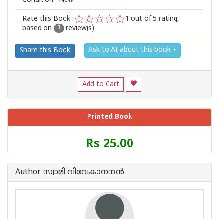
Condition : New
Rate this Book :
1
out of 5 rating,
based on
review(s)
1
2
3
4
5
1
Ask to AI about this book
Share this Book
Add to Cart
Printed Book
Price
Rs 25.00
of
this
Book
Author സ്വാമി വിവേകാനന്ദന്‍‌
is