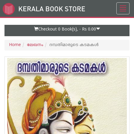
Toggl
Go
navig
to
Home
Page
Checkout 0
Book(s), -
Rs 0.00
Home
ലേഖനം
ദമ്പതിമാരുടെ കടമകള്‍