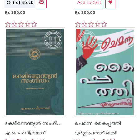
Out of Stock
Add to Cart
Rs 380.00
Rs 300.00
1
2
3
4
5
1
2
3
4
5
ദക്ഷിണേന്ത്യന്‍ സംഗീതം- ഭാഗം - 5
ചെമന്ന കൈപ്പത്തി
എ കെ രവീന്ദ്രനാഥ്
ദുര്‍ഗ്ഗാപ്രസാദ് ഖത്രി