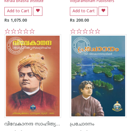
Kerala Bhasha Institute
Vidyarambham Publishers
Add to Cart
Add to Cart
Rs 1,075.00
Rs 200.00
1
2
3
4
5
1
2
3
4
5
വിവേകാനന്ദ സാഹിത്യ സംഗ്രഹം
പ്രചോദനം