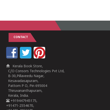
CONTACT
Kerala Book Store,
C/O Consors Technologies Pvt Ltd,
B-30,Pillaveedu Nagar,
Kesavadasapuram,
Pattom P O, Pin 695004
Thiruvananthapuram,
Kerala, India.
+919447945175,
+91471-2554670,