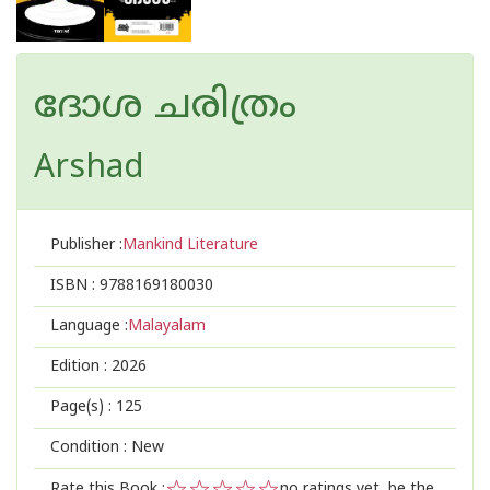
ദോശ ചരിത്രം
Arshad
Publisher :
Mankind Literature
ISBN :
9788169180030
Language :
Malayalam
Edition :
2026
Page(s) :
125
Condition : New
Rate this Book :
no ratings yet, be the