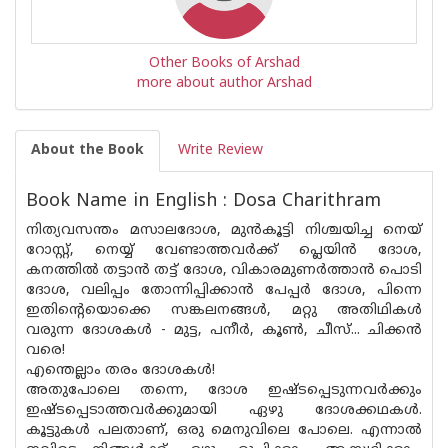
Other Books of Arshad
more about author Arshad
About the Book
Write Review
Book Name in English : Dosa Charithram
നിത്യവസന്തം മസാലദോശ, മുൻകൂട്ടി നിശ്ചയിച്ച നെയ്
റോസ്റ്റ്, നെയ്യ് വേണ്ടാത്തവർക്ക് പ്ലെയിൻ ദോശ,
കനത്തിൽ തട്ടാൻ തട്ട് ദോശ, വികാരമുണർത്താൻ പൊടി
ദോശ, വലിപ്പം തോന്നിപ്പിക്കാൻ പേപ്പർ ദോശ, പിന്നെ
ഇതിന്റെയൊക്കെ സങ്കലനങ്ങൾ, മറ്റു അതിഥികൾ
വരുന്ന ദോശകൾ - മുട്ട, പനീർ, കൂൺ, ചീസ്... ചിക്കൻ
വരെ!
എന്തെല്ലാം തരം ദോശകൾ!
അതുപോലെ തന്നെ, ദോശ ഇഷ്ടപ്പെടുന്നവർക്കും
ഇഷ്ടപ്പെടാത്തവർക്കുമായി ഏഴു ദോശക്കഥകൾ.
കൂട്ടുകൾ പലതാണ്, ഒരു മെനുവിലെ പോലെ. എന്നാൽ