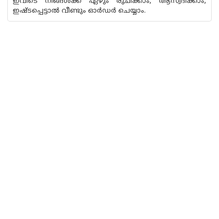
ഇവിടെ നിങ്ങൾക്ക് ഏഴും രുചിക്കാം, ആസ്വദിക്കാം,
ഇഷ്ടപ്പെട്ടാൽ വീണ്ടും ഓർഡർ ചെയ്യാം.