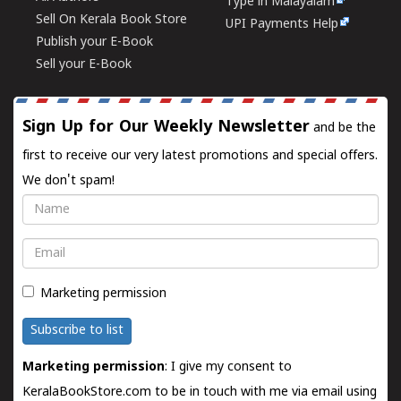
Type in Malayalam
Sell On Kerala Book Store
UPI Payments Help
Publish your E-Book
Sell your E-Book
Sign Up for Our Weekly Newsletter
and be the
first to receive our very latest promotions and special offers.
We don't spam!
Name
Email
Marketing permission
Subscribe to list
Marketing permission
: I give my consent to
KeralaBookStore.com to be in touch with me via email using