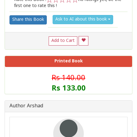
first one to rate this !
1
2
3
4
5
Ask to AI about this book
Share this Book
Add to Cart
Printed Book
Rs 140.00
Rs 133.00
Author Arshad