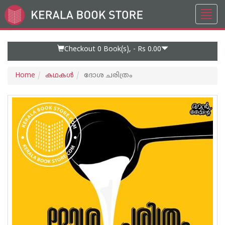
Toggl
Go
navig
to
Home
Page
Checkout 0
Book(s), -
Rs 0.00
Home
കഥകള്‍
ദോശ ചരിത്രം