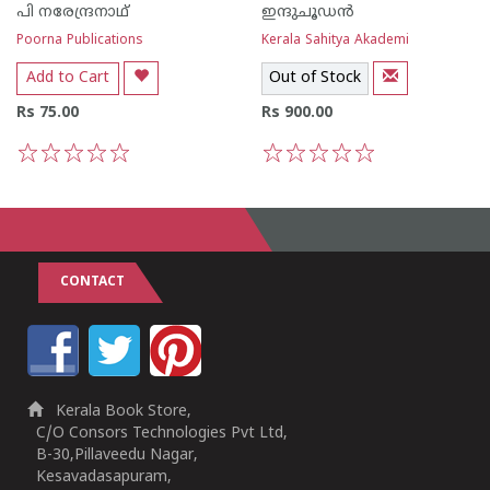
പി നരേന്ദ്രനാഥ്
ഇന്ദുചൂഡന്‍
Poorna Publications
Kerala Sahitya Akademi
Add to Cart
Out of Stock
Rs 75.00
Rs 900.00
1
2
3
4
5
1
2
3
4
5
CONTACT
Kerala Book Store,
C/O Consors Technologies Pvt Ltd,
B-30,Pillaveedu Nagar,
Kesavadasapuram,