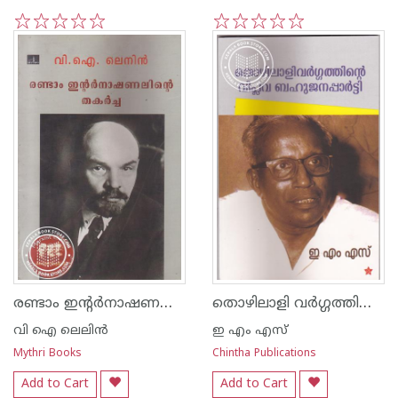
1
2
3
4
5
1
2
3
4
5
രണ്ടാം ഇന്റര്‍നാഷണലിന്റെ തകര്‍ച്ച
തൊഴിലാളി വര്‍ഗ്ഗത്തിന്റെ വിപ്ലവ ബഹുജനപ്പാര്‍ട്ടി
വി ഐ ലെലിന്‍
ഇ എം എസ്
Mythri Books
Chintha Publications
Add to Cart
Add to Cart