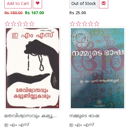
Add to Cart
Out of Stock
Rs 180.00
Rs 167.00
Rs 25.00
1
2
3
4
5
1
2
3
4
5
മതവിശ്വാസവും കമ്യൂണിസ്റ്റുകാരും
നമ്മുടെ ഭാഷ
ഇ എം എസ്
ഇ എം എസ്