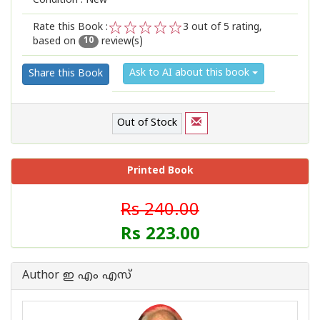
Condition : New
Rate this Book :
3
out of 5 rating,
based on
review(s)
1
2
3
4
5
10
Ask to AI about this book
Share this Book
Out of Stock
Printed Book
Rs 240.00
Rs 223.00
Author ഇ എം എസ്