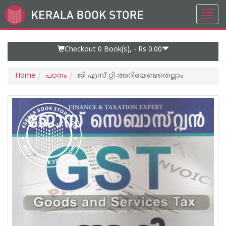
Toggl
Go
navig
to
Home
Page
Checkout 0
Book(s), -
Rs 0.00
Home
പഠനം
ജി എസ് റ്റി അറിയേണ്ടതെല്ലാം