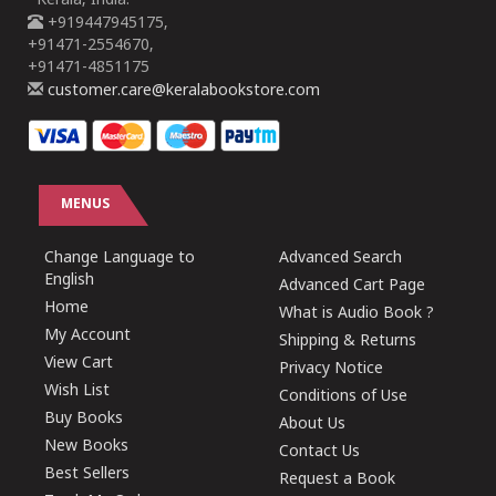
Kerala, India.
+919447945175,
+91471-2554670,
+91471-4851175
customer.care@keralabookstore.com
MENUS
Change Language to
Advanced Search
English
Advanced Cart Page
Home
What is Audio Book ?
My Account
Shipping & Returns
View Cart
Privacy Notice
Wish List
Conditions of Use
Buy Books
About Us
New Books
Contact Us
Best Sellers
Request a Book