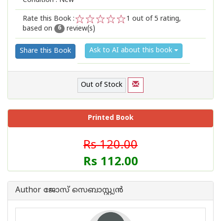
Condition : New
Rate this Book :
1
out of 5 rating,
based on
review(s)
1
2
3
4
5
6
Ask to AI about this book
Share this Book
Out of Stock
Printed Book
Rs 120.00
Rs 112.00
Author ജോസ് സെബാസ്റ്റ്യന്‍