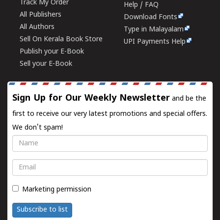
Track My Order
Help / FAQ
All Publishers
Download Fonts
All Authors
Type in Malayalam
Sell On Kerala Book Store
UPI Payments Help
Publish your E-Book
Sell your E-Book
Sign Up for Our Weekly Newsletter
and be the
first to receive our very latest promotions and special offers.
We don't spam!
Name
Email
Marketing permission
Subscribe to list