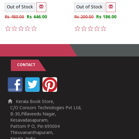
Out of Stock
Out of Stock
Rs 480.00
Rs 446.00
Rs 200.00
Rs 186.00
1
2
3
4
5
1
2
3
4
5
CONTACT
Kerala Book Store,
C/O Consors Technologies Pvt Ltd,
B-30,Pillaveedu Nagar,
Kesavadasapuram,
Pattom P O, Pin 695004
Thiruvananthapuram,