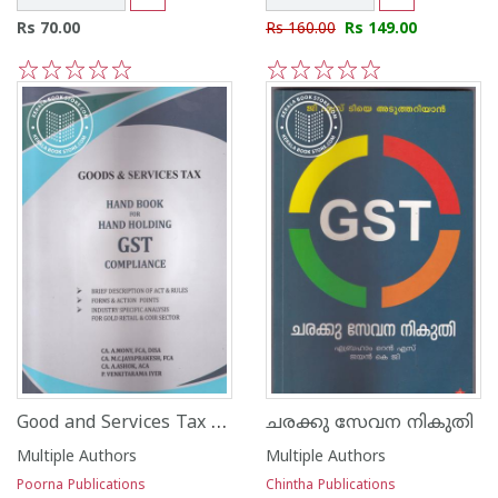
Rs 70.00
Rs 160.00
Rs 149.00
1
2
3
4
5
1
2
3
4
5
Good and Services Tax Hand book for Hand Holding GST Compliance
ചരക്കു സേവന നികുതി
Multiple Authors
Multiple Authors
Poorna Publications
Chintha Publications