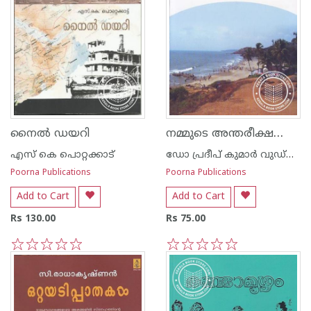
നമ്മുടെ അന്തരീക്ഷവും കാലാവസ്ഥാ ഘടകങ്ങ‌ളും
നൈല്‍ ഡയറി
എസ്‌ കെ പൊറ്റക്കാട്‌
ഡോ പ്രദീപ് കുമാര്‍ വുഡ്നില്‍
Poorna Publications
Poorna Publications
Add to Cart
Add to Cart
Rs 130.00
Rs 75.00
1
2
3
4
5
1
2
3
4
5