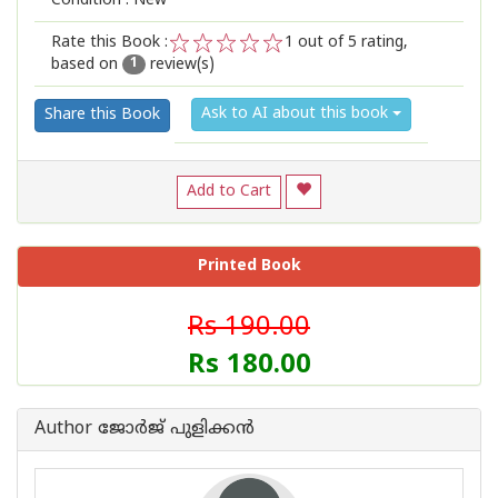
Condition : New
Rate this Book :
1
out of 5 rating,
based on
review(s)
1
2
3
4
5
1
Ask to AI about this book
Share this Book
Add to Cart
Printed Book
Rs 190.00
Rs 180.00
Author ജോര്‍ജ് പുളിക്കന്‍