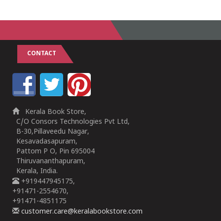
1
2
3
4
5
1
2
3
4
5
CONTACT
Kerala Book Store,
C/O Consors Technologies Pvt Ltd,
B-30,Pillaveedu Nagar,
Kesavadasapuram,
Pattom P O, Pin 695004
Thiruvananthapuram,
Kerala, India.
+919447945175,
+91471-2554670,
+91471-4851175
customer.care@keralabookstore.com