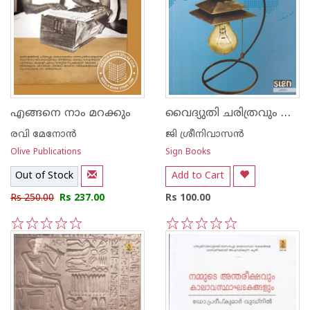
വൈദ്യുതി ചരിത്രവും ശാസ്ത്രവും
എങ്ങനെ നാം മറക്കും
രവി മേനോന്‍
ജി ശ്രീനിവാസന്‍‌
Olive Publications
Sign Books
Out of Stock
Add to Cart
Rs 250.00
Rs 237.00
Rs 100.00
1
2
3
4
5
1
2
3
4
5