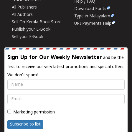
Track My Order
Help / FAQ
All Publishers
Download Fonts
All Authors
Type in Malayalam
Sell On Kerala Book Store
UPI Payments Help
Publish your E-Book
Sell your E-Book
Sign Up for Our Weekly Newsletter
and be the
first to receive our very latest promotions and special offers.
We don't spam!
Name
Email
Marketing permission
Subscribe to list