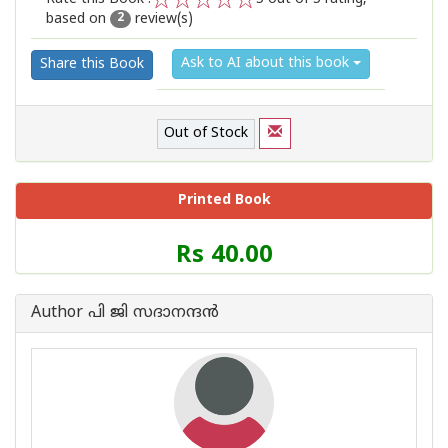
based on
review(s)
1
2
3
4
5
2
Ask to AI about this book
Share this Book
Out of Stock
Printed Book
Price
Rs 40.00
of
this
Book
Author പി ജി സദാനന്ദന്‍
is