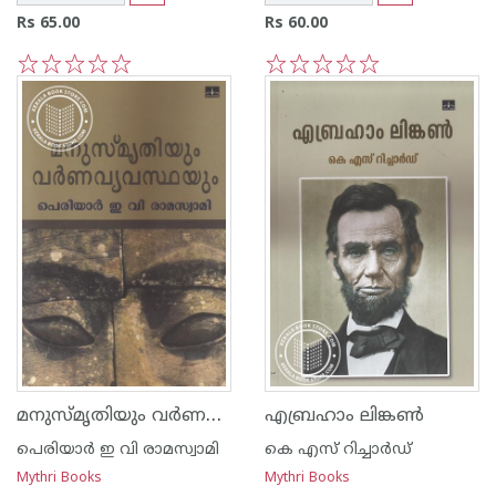
Rs 65.00
Rs 60.00
1
2
3
4
5
1
2
3
4
5
മനുസ്മൃതിയും വര്‍ണവ്യവസ്ഥയും
എബ്രഹാം ലിങ്കണ്‍
പെരിയാര്‍ ഇ വി രാമസ്വാമി
കെ എസ് റിച്ചാര്‍ഡ്
Mythri Books
Mythri Books