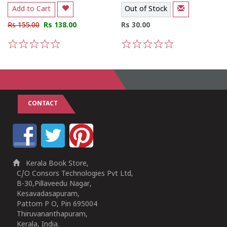
Add to Cart
Out of Stock
Rs 155.00
Rs 138.00
Rs 30.00
1
2
3
4
5
1
2
3
4
5
CONTACT
Kerala Book Store,
C/O Consors Technologies Pvt Ltd,
B-30,Pillaveedu Nagar,
Kesavadasapuram,
Pattom P O, Pin 695004
Thiruvananthapuram,
Kerala, India.