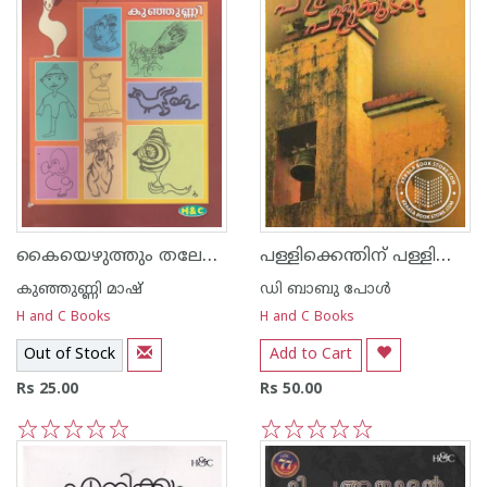
കൈയെഴുത്തും തലേലെഴുത്തും
പള്ളിക്കെന്തിന്‌ പള്ളിക്കൂടം
കുഞ്ഞുണ്ണി മാഷ്‌
ഡി ബാബു പോള്‍
H and C Books
H and C Books
Out of Stock
Add to Cart
Rs 25.00
Rs 50.00
1
2
3
4
5
1
2
3
4
5