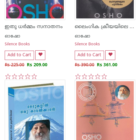
ലൈംഗിക ക്രീയയിലെ ആത്മീയത
ഇതു ധര്‍മ്മം സനാതനം
ഓഷോ
ഓഷോ
Silence Books
Silence Books
Add to Cart
Add to Cart
Rs 225.00
Rs 209.00
Rs 390.00
Rs 361.00
1
2
3
4
5
1
2
3
4
5