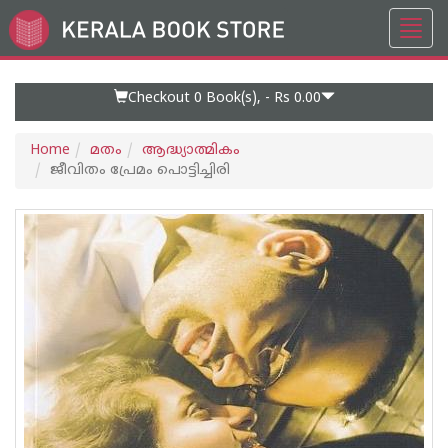
Toggl
Go
navig
to
Home
Page
Checkout 0
Book(s), -
Rs 0.00
Home
മതം
ആദ്ധ്യാത്മികം
ജീവിതം പ്രേമം പൊട്ടിച്ചിരി