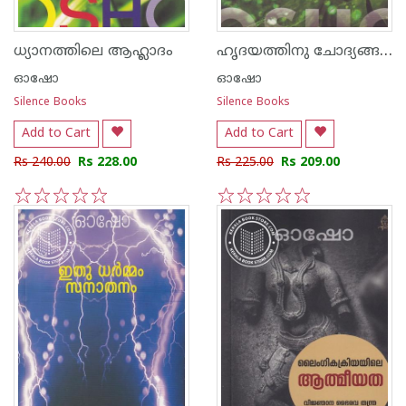
ഹൃദയത്തിനു ചോദ്യങ്ങള്‍ ഇല്ല
ധ്യാനത്തിലെ ആഹ്ലാദം
ഓഷോ
ഓഷോ
Silence Books
Silence Books
Add to Cart
Add to Cart
Rs 240.00
Rs 228.00
Rs 225.00
Rs 209.00
1
2
3
4
5
1
2
3
4
5