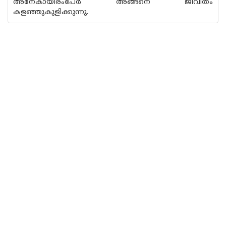
അനേകായിരംപേർ അങ്ങനെ ജീവിതം
കളഞ്ഞുകുളിക്കുന്നു.