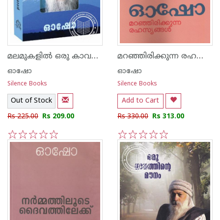
മലമുകളില്‍ ഒരു കാവല്‍ കാര‌ന്‍
മറഞ്ഞിരിക്കുന്ന രഹസ്യങ്ങള്‍
ഓഷോ
ഓഷോ
Silence Books
Silence Books
Out of Stock
Add to Cart
Rs 225.00
Rs 209.00
Rs 330.00
Rs 313.00
1
2
3
4
5
1
2
3
4
5