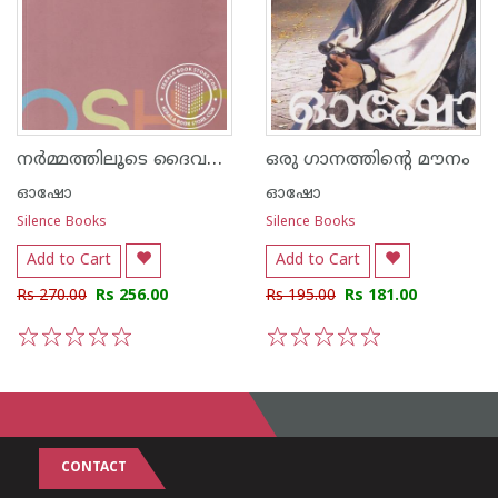
നര്‍മ്മത്തിലൂടെ ദൈവത്തിലേക്ക്
ഒരു ഗാനത്തിന്റെ മൗനം
ഓഷോ
ഓഷോ
Silence Books
Silence Books
Add to Cart
Add to Cart
Rs 270.00
Rs 256.00
Rs 195.00
Rs 181.00
1
2
3
4
5
1
2
3
4
5
CONTACT