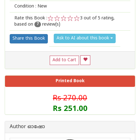
Condition : New
Rate this Book :
3
out of 5 rating,
based on
review(s)
1
2
3
4
5
7
Ask to AI about this book
Share this Book
Add to Cart
Printed Book
Rs 270.00
Rs 251.00
Author ഓഷോ