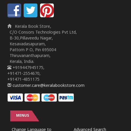
Kerala Book Store,
C/O Consors Technologies Pvt Ltd,
B-30,Pillaveedu Nagar,
Kesavadasapuram,
Pattom P O, Pin 695004
Thiruvananthapuram,
Kerala, India.
+919447945175,
+91471-2554670,
+91471-4851175
customer.care@keralabookstore.com
MENUS
Change Language to
Advanced Search