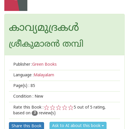
കാവ്യമുദ്രകള്‍
ശ്രീകുമാര‌ന്‍ തമ്പി
Publisher :
Green Books
Language :
Malayalam
Page(s) :
85
Condition : New
Rate this Book :
5
out of 5 rating,
based on
review(s)
1
2
3
4
5
3
Ask to AI about this book
Share this Book