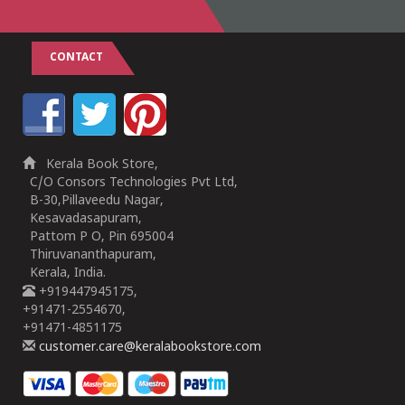
CONTACT
Kerala Book Store,
C/O Consors Technologies Pvt Ltd,
B-30,Pillaveedu Nagar,
Kesavadasapuram,
Pattom P O, Pin 695004
Thiruvananthapuram,
Kerala, India.
+919447945175,
+91471-2554670,
+91471-4851175
customer.care@keralabookstore.com