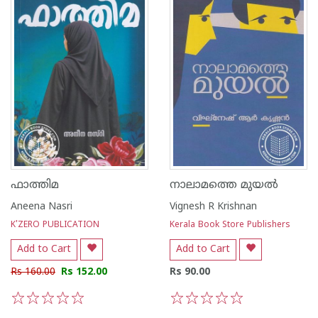
ഫാത്തിമ
നാലാമത്തെ മുയൽ
Aneena Nasri
Vignesh R Krishnan
K'ZERO PUBLICATION
Kerala Book Store Publishers
Add to Cart
Add to Cart
Rs 160.00
Rs 152.00
Rs 90.00
1
2
3
4
5
1
2
3
4
5