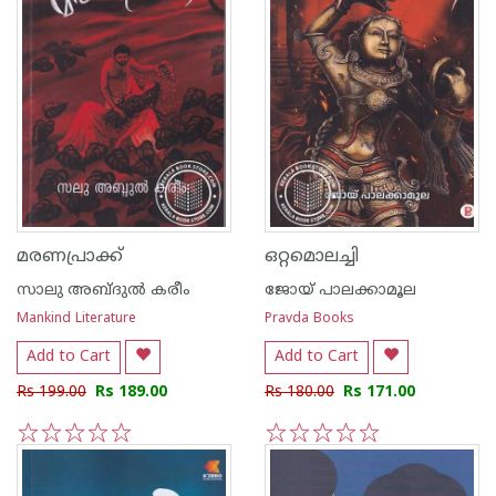
മരണപ്രാക്ക്
ഒറ്റമൊലച്ചി
സാലു അബ്ദുൽ കരീം
ജോയ് പാലക്കാമൂല
Mankind Literature
Pravda Books
Add to Cart
Add to Cart
Rs 199.00
Rs 189.00
Rs 180.00
Rs 171.00
1
2
3
4
5
1
2
3
4
5