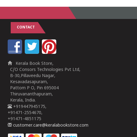
CONTACT
Kerala Book Store,
C/O Consors Technologies Pvt Ltd,
B-30,Pillaveedu Nagar,
Kesavadasapuram,
Pattom P O, Pin 695004
Thiruvananthapuram,
Kerala, India.
+919447945175,
+91471-2554670,
+91471-4851175
customer.care@keralabookstore.com