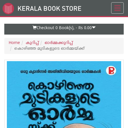
Toggl
Go
navig
to
Home
Page
Checkout 0
Book(s), -
Rs 0.00
Home
കുറിപ്പ്‌
ഓര്‍മ്മക്കുറിപ്പ്‌
കൊഴിഞ്ഞ മുടികളുടെ ഓർമ്മയ്ക്ക്