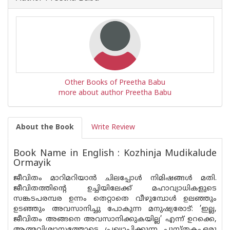
Other Books of Preetha Babu
more about author Preetha Babu
About the Book
Write Review
Book Name in English : Kozhinja Mudikalude
Ormayik
ജീവിതം മാറിമറിയാൻ ചിലപ്പോൾ നിമിഷങ്ങൾ മതി.
ജീവിതത്തിന്റെ ഉച്ചിയിലേക്ക് മഹാവ്യാധികളുടെ
സങ്കടപരമ്പര ഉന്നം തെറ്റാതെ വീഴുമ്പോൾ ഉലഞ്ഞും
ഉടഞ്ഞും അവസാനിച്ചു പോകുന്ന മനുഷ്യരോട്: ’ഇല്ല,
ജീവിതം അങ്ങനെ അവസാനിക്കുകയില്ല’ എന്ന് ഉറക്കെ,
ആത്മവിശ്വാസത്തോടെ പ്രഖ്യാപിക്കുന്ന പുസ്‌തകം.ഒരു