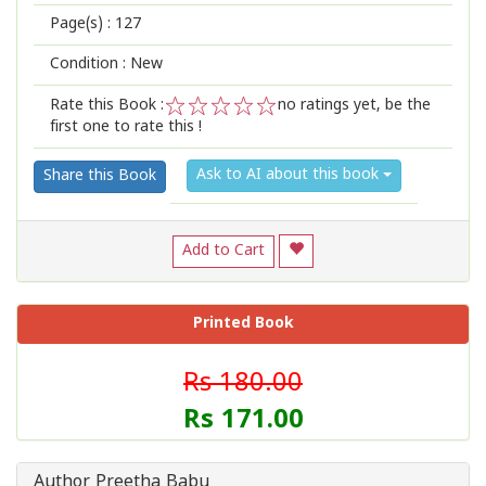
Page(s) :
127
Condition : New
Rate this Book :
no ratings yet, be the
first one to rate this !
1
2
3
4
5
Ask to AI about this book
Share this Book
Add to Cart
Printed Book
Rs 180.00
Rs 171.00
Author Preetha Babu