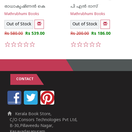
രാധാകൃഷ്ണന്‍ കെ
പി എ‌ന്‍ ദാസ്
Mathrubhumi Books
Mathrubhumi Books
Out of Stock
Out of Stock
Rs 580.00
Rs 539.00
Rs 200.00
Rs 186.00
1
2
3
4
5
1
2
3
4
5
CONTACT
Kerala Book Store,
C/O Consors Technologies Pvt Ltd,
B-30,Pillaveedu Nagar,
Kesavadasapuram,