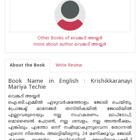
Other Books of വെങ്കട് അയ്യര്‍
more about author വെങ്കട് അയ്യര്‍
About the Book
Write Review
Book Name in English : Krishikkaranayi
Mariya Techie
വെങ്കട് അയ്യർ
ഐ.ബി.എമ്മിൽ ഏഴുവർഷത്തോളം ജോലി ചെയ്തു‚
പ്രോജക്ട് മാനേജർ തസ്തികയിൽ. ജോലിയിൽ
എല്ലാവരുടെയും നല്ല സഹകരണം. ലാപ്ടോപ്,
മൊബൈൽ ഫോൺ, നല്ല ശമ്പളം, നല്ല അന്തരീക്ഷം.
എങ്കിലും എന്തോ ഒന്ന് നഷ്ടമാകുന്നുവെന്ന തോന്നൽ
എന്നെ നിരന്തരം അലട്ടിയിരുന്നു. 24 മണിക്കൂറും ജോലി.