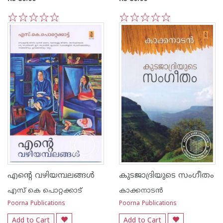
1
2
3
4
5
1
2
3
4
5
എന്റെ വഴിയമ്പലങ്ങള്‍
കുടജാദ്രിയുടെ സംഗീതം
എസ്‌ കെ പൊറ്റക്കാട്‌
കാക്കനാടന്‍
Poorna Publications
Poorna Publications
Add to Cart
Add to Cart