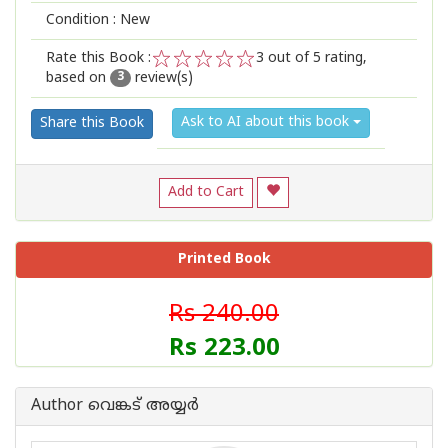
Condition : New
Rate this Book :
3
out of 5 rating,
based on
review(s)
1
2
3
4
5
3
Ask to AI about this book
Share this Book
Add to Cart
Printed Book
Rs 240.00
Rs 223.00
Author വെങ്കട് അയ്യര്‍