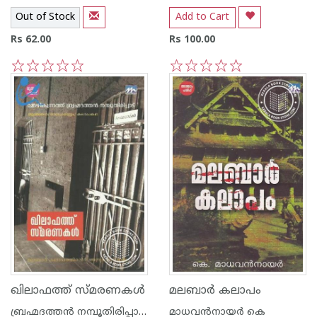
Out of Stock
Add to Cart
Rs 62.00
Rs 100.00
1
2
3
4
5
1
2
3
4
5
ഖിലാഫത്ത് സ്മരണകള്‍
മലബാര്‍ കലാപം
ബ്രഹ്മദത്തന്‍ നമ്പൂതിരിപ്പാട് മോഴികുന്നത്ത്‌
മാധവന്‍നായര്‍ കെ