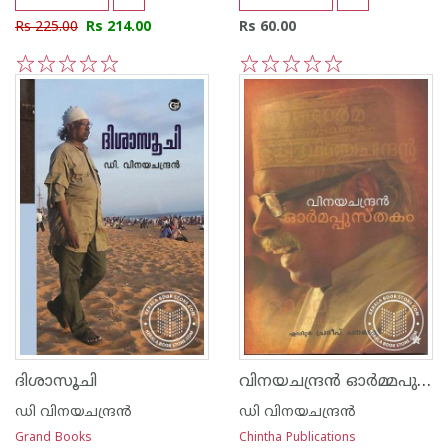
Rs 225.00
Rs 214.00
Rs 60.00
1
2
3
4
5
1
2
3
4
5
വിനയചന്ദ്ര‌ന്‍ ഓര്‍മ്മപുസ്തകം
ദിശാസൂചി
ഡി വിനയചന്ദ്രന്‍
ഡി വിനയചന്ദ്രന്‍
Grand Books
Chintha Publications