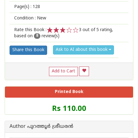
Page(s) :
128
Condition : New
Rate this Book :
3
out of 5 rating,
based on
review(s)
1
2
3
4
5
8
Ask to AI about this book
Share this Book
Add to Cart
Printed Book
Price
Rs 110.00
of
this
Book
Author പുറത്തൂര്‍ ശ്രീധരന്‍
is