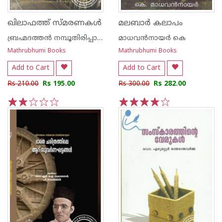
ഖിലാഫത്ത് സ്മരണകള്‍
മലബാര്‍ കലാപം
ബ്രഹ്മദത്തന്‍ നമ്പൂതിരിപ്പാട് മോഴികുന്നത്ത്‌
മാധവന്‍നായര്‍ കെ
Mathrubhumi Books
Mathrubhumi Books
Add to Cart
Add to Cart
Rs 210.00
Rs 195.00
Rs 300.00
Rs 282.00
1
2
3
4
5
1
2
3
4
5