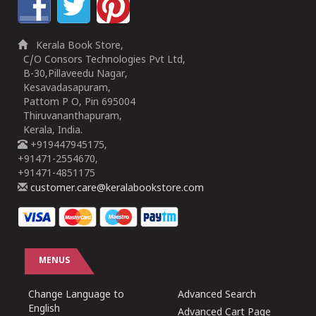
Kerala Book Store,
C/O Consors Technologies Pvt Ltd,
B-30,Pillaveedu Nagar,
Kesavadasapuram,
Pattom P O, Pin 695004
Thiruvananthapuram,
Kerala, India.
+919447945175,
+91471-2554670,
+91471-4851175
customer.care@keralabookstore.com
MENUS
Change Language to
Advanced Search
English
Advanced Cart Page