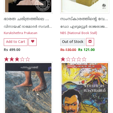
ഭാരത ചരിത്രത്തിലെ ആറു സുവര്‍ണ്ണഘട്ടങ്ങള്‍
സംസ്കാരത്തിന്റെ വേരുകള്‍
വിനായക് ദാമോദര്‍ സവര്‍ക്കര്‍
ഡോ എഴുമറ്റൂര്‍ രാജരാജവര്‍മ
Kurukshethra Prakasan
NBS (National Book Stall)
Add to Cart
Out of Stock
Rs 499.00
Rs 130.00
Rs 121.00
1
2
3
4
5
1
2
3
4
5