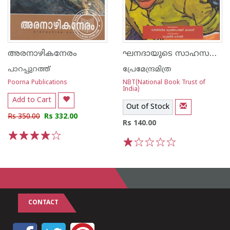
ഘനദായുടെ സാഹസങ്ങള്‍
അരനാഴികനേരം
പാറപ്പുറത്ത്‌
പ്രേമേന്ദ്രമിത്ര
Poorna Publications
NBT(National Book Trust of
India)
Add to Cart
Out of Stock
Rs 350.00
Rs 332.00
Rs 140.00
1
2
3
4
5
1
2
3
4
5
CONTACT