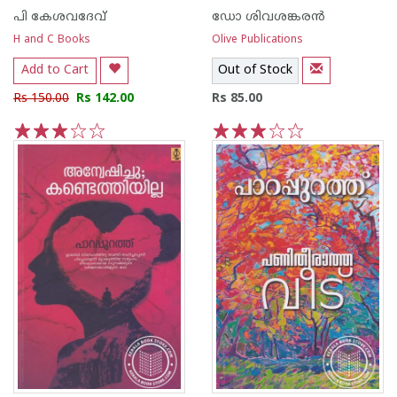
പി കേശവദേവ്‌
ഡോ ശിവശങ്കര‌ന്‍
H and C Books
Olive Publications
Add to Cart
Out of Stock
Rs 150.00
Rs 142.00
Rs 85.00
1
2
3
4
5
1
2
3
4
5