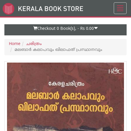
Toggl
Go
navig
to
Home
Page
Checkout 0
Book(s), -
Rs 0.00
Home
ചരിത്രം
മലബാര്‍ കലാപവും ഖിലാഫത് പ്രസ്ഥാനവും