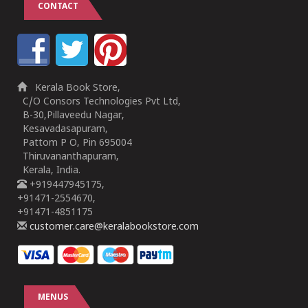
CONTACT
Kerala Book Store,
C/O Consors Technologies Pvt Ltd,
B-30,Pillaveedu Nagar,
Kesavadasapuram,
Pattom P O, Pin 695004
Thiruvananthapuram,
Kerala, India.
+919447945175,
+91471-2554670,
+91471-4851175
customer.care@keralabookstore.com
MENUS