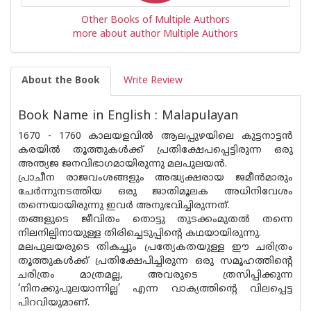
Other Books of Multiple Authors
more about author Multiple Authors
About the Book
Write Review
Book Name in English : Malapulayan
1670 - 1760 കാലയളവിൽ ആലപ്പുഴയിലെ കുട്ടനാട്ടൻ
കരയിൽ തൂത്തുകൾക്ക് പ്രതിക്ഷേപപ്പെട്ടിരുന്ന ഒരു
അന്ത്യജ ജനവിഭാഗമായിരുന്നു മലപുലയൻ.
പ്രാചീന രാജവംശങ്ങളും അദ്ധ്യക്ഷരായ ജമീൻമാരും
ചേർന്നുനടത്തിയ ഒരു ജാതിമൂലക അധിനിവേശം
തന്നെയായിരുന്നു ഇവർ അനുഭവിച്ചിരുന്നത്.
തങ്ങളുടെ ജീവിതം തൊട്ടു തുടക്കംമുതൽ തന്നെ
നിലനില്പിനായുള്ള തിരിച്ചെടുപ്പിന്റെ കഥയായിരുന്നു.
മലപുലയരുടെ തികച്ചും പ്രത്യേകതയുള്ള ഈ ചരിത്രം
തൂത്തുകൾക്ക് പ്രതിക്ഷേപിച്ചിരുന്ന ഒരു സമൂഹത്തിന്റെ
ചരിത്രം മാത്രമല്ല, അവരുടെ ത്രസിപ്പിക്കുന്ന
‘നിനക്കുപുലയാന്നില്ല’ എന്ന വാക്യത്തിന്റെ വിലപ്പെട്ട
പിറവിയുമാണ്.