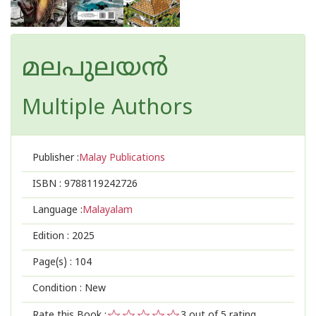
മലപുലയൻ
Multiple Authors
Publisher :
Malay Publications
ISBN :
9788119242726
Language :
Malayalam
Edition :
2025
Page(s) :
104
Condition : New
Rate this Book :
3
out of 5 rating,