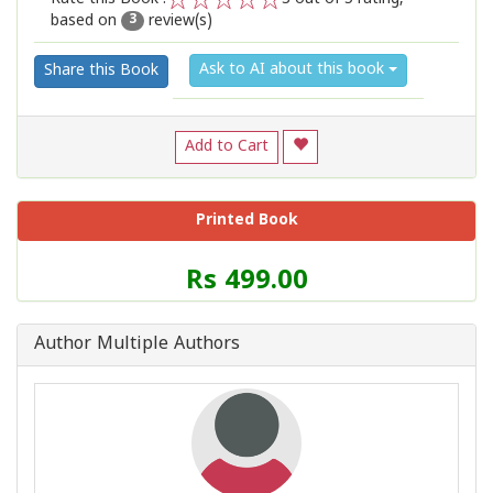
based on
review(s)
1
2
3
4
5
3
Ask to AI about this book
Share this Book
Add to Cart
Printed Book
Price
Rs 499.00
of
this
Book
Author Multiple Authors
is