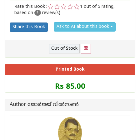
Rate this Book :
1
out of 5 rating,
based on
review(s)
1
2
3
4
5
1
Ask to AI about this book
Share this Book
Out of Stock
Printed Book
Price
Rs 85.00
of
this
Book
Author ജോര്‍ജ്ജ് വില്‍സണ്‍
is