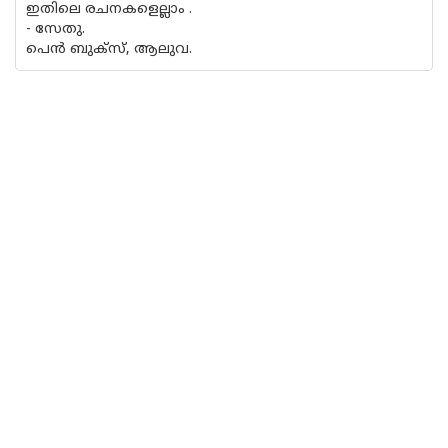
ഇതിലെ രചനകളെല്ലാം .
- സേതു.
പെന്‍ ബുക്‍സ്, ആലുവ.