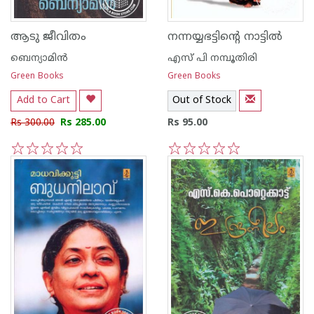
ആടു ജീവിതം
നന്നയ്യഭട്ടിന്റെ നാട്ടില്‍
ബെന്യാമിന്‍
എസ് പി നമ്പൂതിരി
Green Books
Green Books
Add to Cart
Out of Stock
Rs 300.00
Rs 285.00
Rs 95.00
1
2
3
4
5
1
2
3
4
5