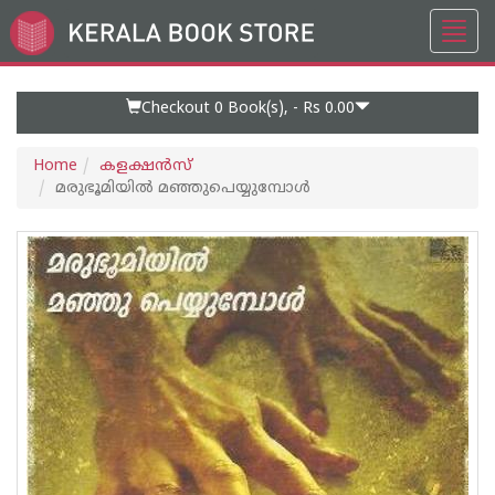
Toggl
Go
navig
to
Home
Page
Checkout 0
Book(s), -
Rs 0.00
Home
കളക്ഷന്‍സ്
മരുഭൂമിയില്‍ മഞ്ഞുപെയ്യുമ്പോള്‍