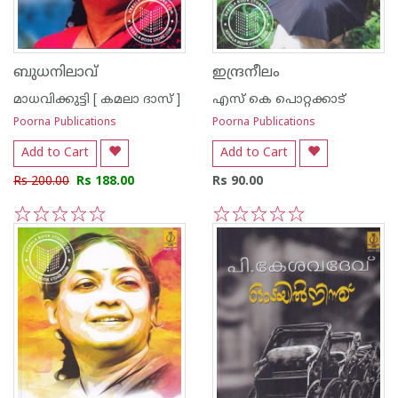
ബുധനിലാവ്
ഇന്ദ്രനീലം
മാധവിക്കുട്ടി [ കമലാ ദാസ് ]
എസ്‌ കെ പൊറ്റക്കാട്‌
Poorna Publications
Poorna Publications
Add to Cart
Add to Cart
Rs 200.00
Rs 188.00
Rs 90.00
1
2
3
4
5
1
2
3
4
5