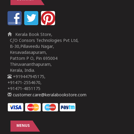
Kerala Book Store,
C/O Consors Technologies Pvt Ltd,
B-30,Pillaveedu Nagar,
Kesavadasapuram,
Pattom P O, Pin 695004
Thiruvananthapuram,
Kerala, India.
+919447945175,
+91471-2554670,
+91471-4851175
customer.care@keralabookstore.com
MENUS