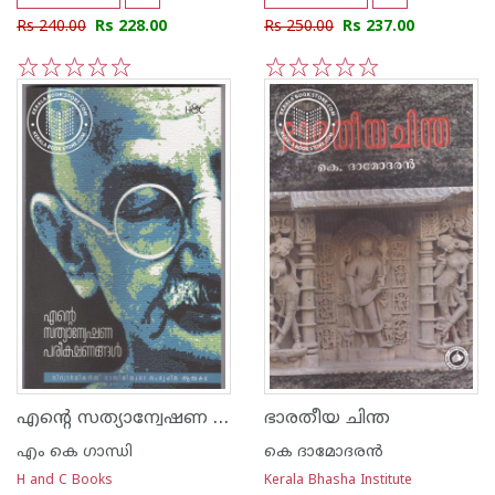
Rs 240.00
Rs 228.00
Rs 250.00
Rs 237.00
1
2
3
4
5
1
2
3
4
5
എന്റെ സത്യാന്വേഷണ പരീക്ഷണങ്ങള്‍
ഭാരതീയ ചിന്ത
എം കെ ഗാന്ധി
കെ ദാമോദരന്‍
H and C Books
Kerala Bhasha Institute