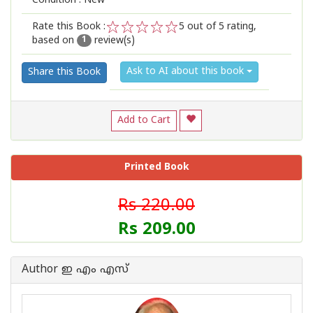
Condition : New
Rate this Book :
5
out of 5 rating,
based on
review(s)
1
2
3
4
5
1
Ask to AI about this book
Share this Book
Add to Cart
Printed Book
Rs 220.00
Rs 209.00
Author ഇ എം എസ്