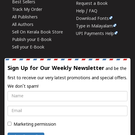
Best Sellers
Request a Book
Track My Order
Help / FAQ
All Publishers
Download Fonts
All Authors
Type in Malayalam
Sell On Kerala Book Store
UPI Payments Help
Publish your E-Book
Sell your E-Book
Sign Up for Our Weekly Newsletter
and be the
first to receive our very latest promotions and special offers.
We don't spam!
Name
Email
Marketing permission