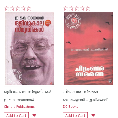
1
2
3
4
5
1
2
3
4
5
ഒളിവുകാല സ്മ്യതികള്‍
ചിദംബര സ്മരണ
ഇ കെ നായനാര്‍
ബാലചന്ദ്രന്‍ ചുള്ളിക്കാട്
Chintha Publications
DC Books
Add to Cart
Add to Cart