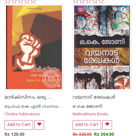
1
2
3
4
5
1
2
3
4
5
മാര്‍ൿസിസം ഒരു കൈപ്പുസ്തകം
വയനാട് രേഖകള്‍
പ്രൊഫ കെ എന്‍ ഗംഗാധരന്‍
ഒ കെ ജോണി
Chintha Publications
Mathrubhumi Books
Add to Cart
Add to Cart
Rs 120.00
Rs 320.00
Rs 304.00