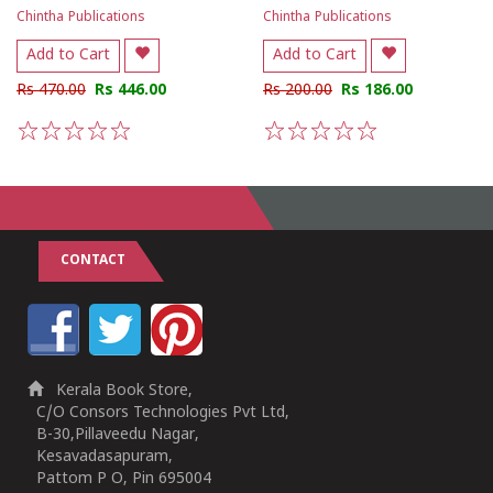
Chintha Publications
Chintha Publications
Add to Cart
Add to Cart
Rs 470.00
Rs 446.00
Rs 200.00
Rs 186.00
1
2
3
4
5
1
2
3
4
5
CONTACT
Kerala Book Store,
C/O Consors Technologies Pvt Ltd,
B-30,Pillaveedu Nagar,
Kesavadasapuram,
Pattom P O, Pin 695004