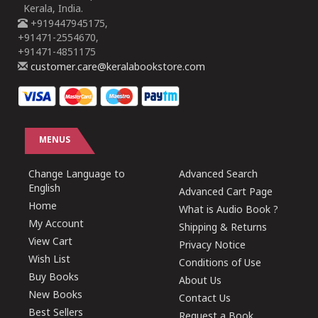
Kerala, India.
+919447945175,
+91471-2554670,
+91471-4851175
customer.care@keralabookstore.com
MENUS
Change Language to
Advanced Search
English
Advanced Cart Page
Home
What is Audio Book ?
My Account
Shipping & Returns
View Cart
Privacy Notice
Wish List
Conditions of Use
Buy Books
About Us
New Books
Contact Us
Best Sellers
Request a Book