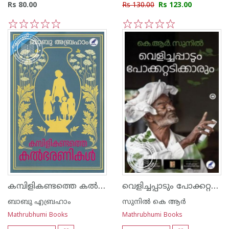
Rs 80.00
Rs 130.00
Rs 123.00
1
2
3
4
5
1
2
3
4
5
കമ്പിളികണ്ടത്തെ കൽഭരണികൾ
വെളിച്ചപ്പാടും പോക്കറ്റടിക്കാരും
ബാബു എബ്രഹാം
സുനിൽ കെ ആർ
Mathrubhumi Books
Mathrubhumi Books