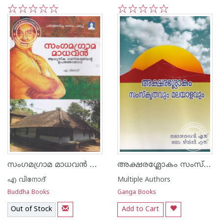
1
2
3
4
5
1
2
3
4
5
സംഗമഗ്രാമ മാധവന്‍ ആധുനിക ഗണിതത്തിന്റെ ഉപജ്ഞാതാവ്
അക്ഷരശ്ലോകം സംസ്കൃതവും മലയാളവും
എ വിനോദ്
Multiple Authors
Buddha Books
Ganga Books
Out of Stock
Add to Cart