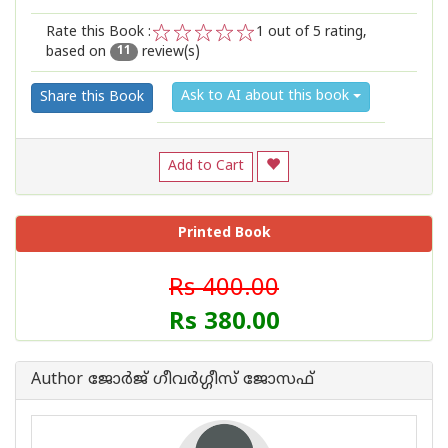
Rate this Book :
1
out of 5 rating,
based on
review(s)
1
2
3
4
5
11
Ask to AI about this book
Share this Book
Add to Cart
Printed Book
Rs 400.00
Rs 380.00
Author ജോര്‍ജ് ഗീവര്‍ഗ്ഗീസ് ജോസഫ്