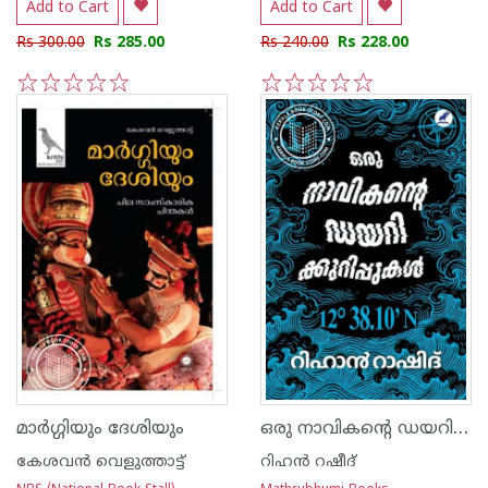
Add to Cart
Add to Cart
Rs 300.00
Rs 285.00
Rs 240.00
Rs 228.00
1
2
3
4
5
1
2
3
4
5
ഒരു നാവികന്റെ ഡയറിക്കുറിപ്പുകൾ
മാർഗ്ഗിയും ദേശിയും
കേശവന്‍ വെളുത്താട്ട്‌
റിഹന്‍ റഷീദ്