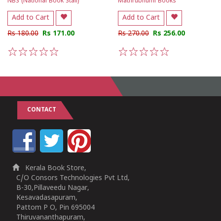
NBS (National Book Stall)
Mathrubhumi Books
Add to Cart
Add to Cart
Rs 180.00
Rs 171.00
Rs 270.00
Rs 256.00
1
2
3
4
5
1
2
3
4
5
CONTACT
Kerala Book Store,
C/O Consors Technologies Pvt Ltd,
B-30,Pillaveedu Nagar,
Kesavadasapuram,
Pattom P O, Pin 695004
Thiruvananthapuram,