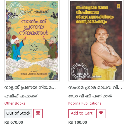
നാല്പത് പ്രണയ നിയമങ്ങള്‍
സംഗമ ഗ്രാമ മാധവ വിരചിതമായ സ്ഫുട ചന്ദ്രാപ്തിയും വെണ്വാരോഹവും
എലിഫ് ഷഫാക്ക്
ഡോ വി ബി പണിക്കര്‍
Other Books
Poorna Publications
Out of Stock
Add to Cart
Rs 670.00
Rs 100.00