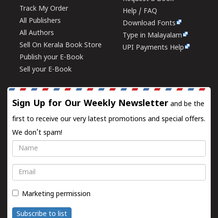
Track My Order
Help / FAQ
All Publishers
Download Fonts
All Authors
Type in Malayalam
Sell On Kerala Book Store
UPI Payments Help
Publish your E-Book
Sell your E-Book
Sign Up for Our Weekly Newsletter
and be the
first to receive our very latest promotions and special offers.
We don't spam!
Name
Email
Marketing permission
Subscribe to list