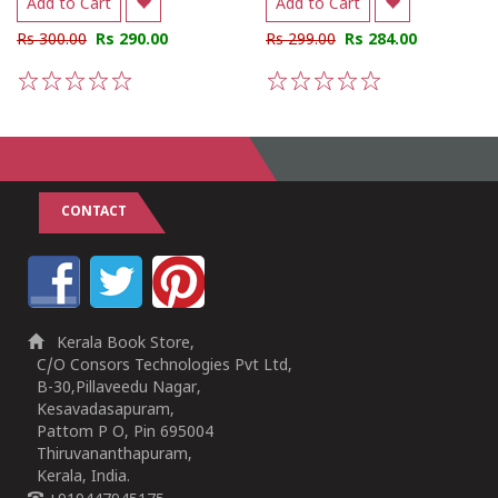
Add to Cart
Add to Cart
Rs 300.00
Rs 290.00
Rs 299.00
Rs 284.00
1
2
3
4
5
1
2
3
4
5
CONTACT
Kerala Book Store,
C/O Consors Technologies Pvt Ltd,
B-30,Pillaveedu Nagar,
Kesavadasapuram,
Pattom P O, Pin 695004
Thiruvananthapuram,
Kerala, India.