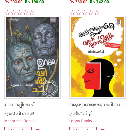
Rs 200.00
Rs 190.00
Rs 360.00
Rs 342.00
1
2
3
4
5
1
2
3
4
5
ആട്ടോബയോഗ്രഫി ഓഫ് ആൻ അൽ മല്ലു
ഉറക്കപ്പിശാച്
എസ് പി ശരത്
പ്രദീപ് വി റ്റി
Manorama Books
Logos Books