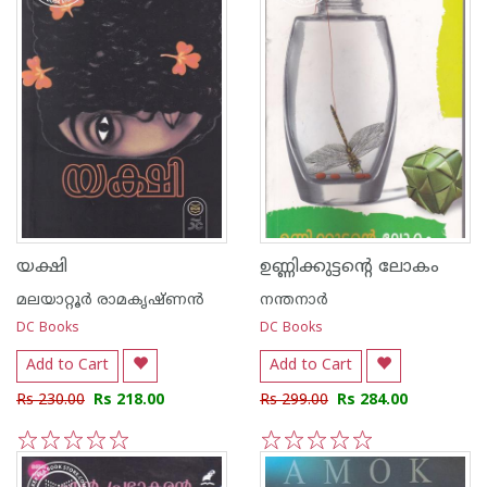
യക്ഷി
ഉണ്ണിക്കുട്ടന്റെ ലോകം
മലയാറ്റൂര്‍ രാമകൃഷ്ണന്‍
നന്തനാര്‍
DC Books
DC Books
Add to Cart
Add to Cart
Rs 230.00
Rs 218.00
Rs 299.00
Rs 284.00
1
2
3
4
5
1
2
3
4
5