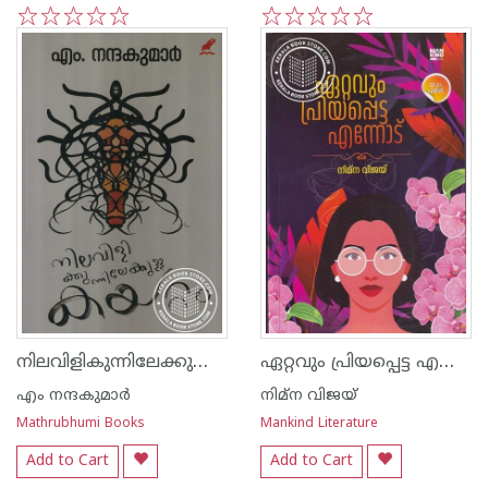
1
2
3
4
5
1
2
3
4
5
നിലവിളികുന്നിലേക്കുള്ള കയറ്റം
ഏറ്റവും പ്രിയപ്പെട്ട എന്നോട്
എം നന്ദകുമാര്‍
നിമ്ന വിജയ്
Mathrubhumi Books
Mankind Literature
Add to Cart
Add to Cart