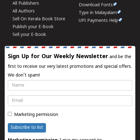
All Publishers
Download Fonts
All Authors
Type in Malayalam
Sell On Kerala Book Store
UPI Payments Help
Publish your E-Book
Sell your E-Book
Sign Up for Our Weekly Newsletter
and be the
first to receive our very latest promotions and special offers.
We don't spam!
Name
Email
Marketing permission
Subscribe to list