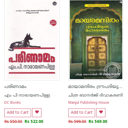
1
2
3
4
5
1
2
3
4
5
മായാമന്ദിരം ദ്രൗപദിയുടെ മഹാഭാരതം
പരിണാമം
എം പി നാരായണപിള്ള
ചിത്ര ബാനര്‍ജി ദിവാകരണി
DC Books
Manjul Publishing House
Add to Cart
Add to Cart
Rs 550.00
Rs 522.00
Rs 599.00
Rs 569.00