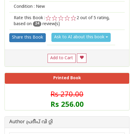
Condition : New
Rate this Book :
2
out of 5 rating,
based on
review(s)
1
2
3
4
5
24
Ask to AI about this book
Share this Book
Add to Cart
Printed Book
Rs 270.00
Rs 256.00
Author പ്രദീപ് വി റ്റി