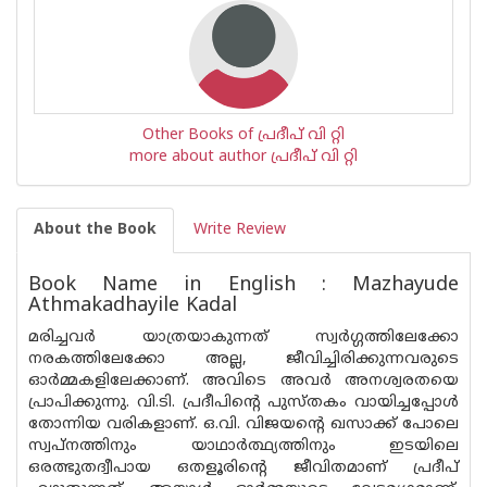
Other Books of പ്രദീപ് വി റ്റി
more about author പ്രദീപ് വി റ്റി
About the Book
Write Review
Book Name in English : Mazhayude
Athmakadhayile Kadal
മരിച്ചവർ യാത്രയാകുന്നത് സ്വർഗ്ഗത്തിലേക്കോ
നരകത്തിലേക്കോ അല്ല, ജീവിച്ചിരിക്കുന്നവരുടെ
ഓർമ്മകളിലേക്കാണ്. അവിടെ അവർ അനശ്വരതയെ
പ്രാപിക്കുന്നു. വി.ടി. പ്രദീപിന്റെ പുസ്തകം വായിച്ചപ്പോൾ
തോന്നിയ വരികളാണ്. ഒ.വി. വിജയന്റെ ഖസാക്ക് പോലെ
സ്വപ്നത്തിനും യാഥാർത്ഥ്യത്തിനും ഇടയിലെ
ഒരത്ഭുതദ്വീപായ ഒതളൂരിന്റെ ജീവിതമാണ് പ്രദീപ്