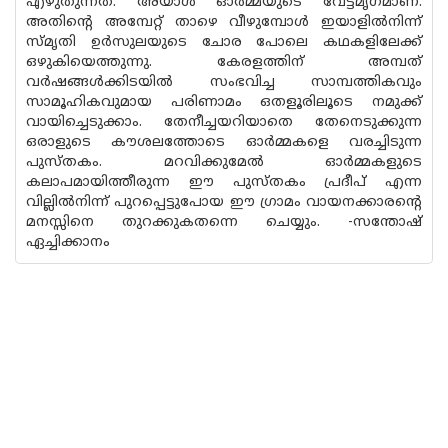
എഴുതുന്നത്. അയാൾ ഓർമ്മയുടെ വേട്ടമൃഗമാണ്.
അതിന്റെ അമ്പേറ്റ് താഴെ വീഴുമ്പോൾ ഇയാളിൽനിന്ന്
സ്മൃതി ഉർസുലയുടെ ചോര പോലെ കഥകളിലേക്ക്
ഒഴുകിയെത്തുന്നു. കേരളത്തിന് അമ്പത്
വർഷങ്ങൾക്കിടയിൽ സംഭവിച്ച സാമ്പത്തികവും
സാമൂഹികവുമായ പരിണാമം ഒതളൂരിലൂടെ നമുക്ക്
വായിച്ചെടുക്കാം. തേനീച്ചയറിയാതെ തേനെടുക്കുന്ന
ഒരാളുടെ കൗശലത്തോടെ ഓർമ്മകളെ വരച്ചിടുന്ന
പുസ്തകം. മറവിക്കുമേൽ ഓർമ്മകളുടെ
കലാപമായിത്തീരുന്ന ഈ പുസ്തകം പ്രദീപ് എന്ന
വില്ലിൽനിന്ന് പുറപ്പെട്ടുപോയ ഈ ഗ്രാമം വായനക്കാരന്റെ
മനസ്സിനെ തുറക്കുകതന്നെ ചെയ്യും. -സന്തോഷ്
ഏച്ചിക്കാനം