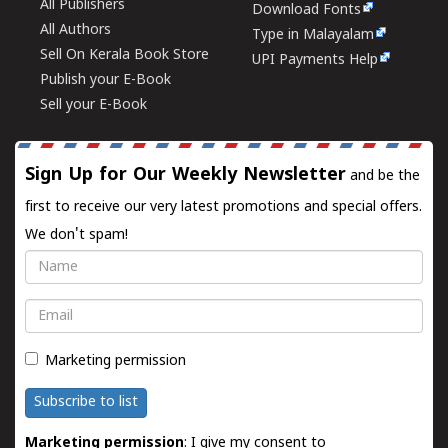
All Publishers
Download Fonts
All Authors
Type in Malayalam
Sell On Kerala Book Store
UPI Payments Help
Publish your E-Book
Sell your E-Book
Sign Up for Our Weekly Newsletter
and be the
first to receive our very latest promotions and special offers.
We don't spam!
Name
Email
Marketing permission
Subscribe to list
Marketing permission
: I give my consent to