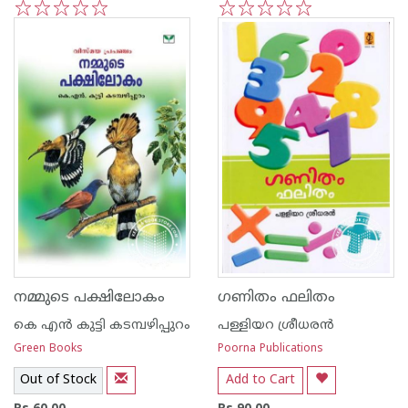
1
2
3
4
5
1
2
3
4
5
നമ്മുടെ പക്ഷിലോകം
ഗണിതം ഫലിതം
കെ എ‌ന്‍ കുട്ടി കടമ്പഴിപ്പുറം
പള്ളിയറ ശ്രീധര‌ന്‍
Green Books
Poorna Publications
Out of Stock
Add to Cart