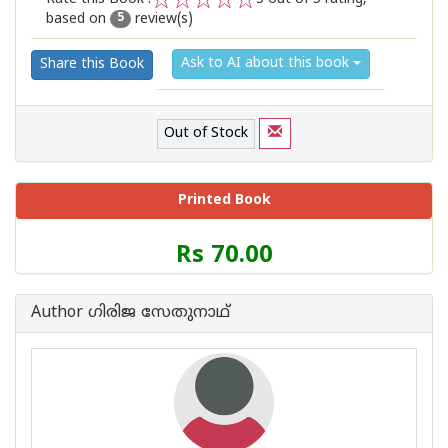
based on
review(s)
1
2
3
4
5
5
Ask to AI about this book
Share this Book
Out of Stock
Printed Book
Price
Rs 70.00
of
this
Book
Author ഗിരിജ സേതുനാഥ്
is