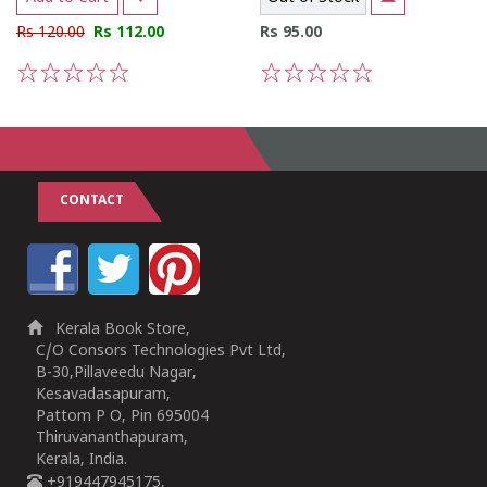
Rs 120.00
Rs 112.00
Rs 95.00
1
2
3
4
5
1
2
3
4
5
CONTACT
Kerala Book Store,
C/O Consors Technologies Pvt Ltd,
B-30,Pillaveedu Nagar,
Kesavadasapuram,
Pattom P O, Pin 695004
Thiruvananthapuram,
Kerala, India.
+919447945175,