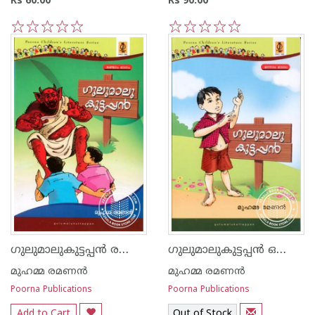
Rs 60.00
Rs 90.00
1
2
3
4
5
1
2
3
4
5
ഗുലുമാലുകുട്ടപ്പ‌ന്‍ രണ്ടാം ഭാഗം
ഗുലുമാലുകുട്ടപ്പ‌ന്‍ ഒന്നാം ഭാഗം
മുഹമ്മ രമണ‌ന്‍
മുഹമ്മ രമണ‌ന്‍
Poorna Publications
Poorna Publications
Add to Cart
Out of Stock