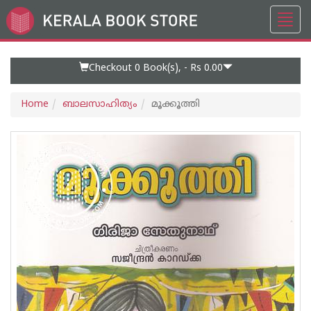
Toggl
Go
navig
to
Home
Page
Checkout 0
Book(s), -
Rs 0.00
Home
ബാലസാഹിത്യം
മൂക്കൂത്തി