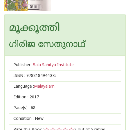
മൂക്കൂത്തി
ഗിരിജ സേതുനാഥ്
Publisher :
Bala Sahitya Institute
ISBN :
9788184944075
Language :
Malayalam
Edition :
2017
Page(s) :
68
Condition : New
Rate this Book :
3
out of 5 rating,