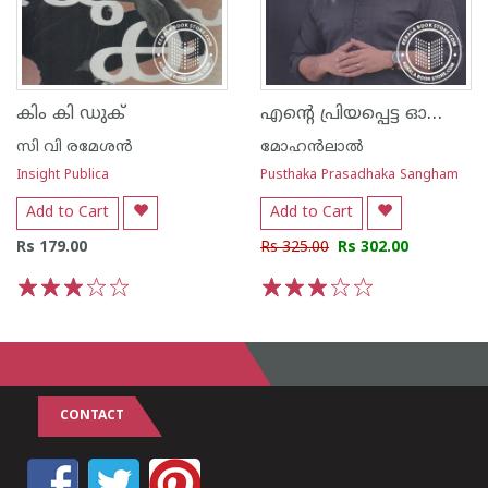
എന്റെ പ്രിയപ്പെട്ട ഓഷോ ഫലിതങ്ങള്‍
കിം കി ഡുക്
സി വി രമേശന്‍
മോഹന്‍ലാല്‍
Insight Publica
Pusthaka Prasadhaka Sangham
Add to Cart
Add to Cart
Rs 179.00
Rs 325.00
Rs 302.00
1
2
3
4
5
1
2
3
4
5
CONTACT