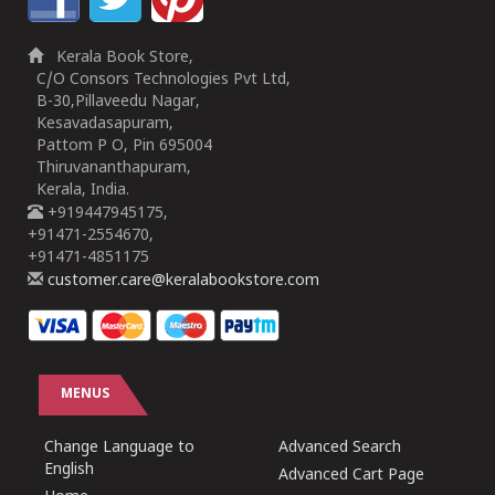
Kerala Book Store,
C/O Consors Technologies Pvt Ltd,
B-30,Pillaveedu Nagar,
Kesavadasapuram,
Pattom P O, Pin 695004
Thiruvananthapuram,
Kerala, India.
+919447945175,
+91471-2554670,
+91471-4851175
customer.care@keralabookstore.com
MENUS
Change Language to
Advanced Search
English
Advanced Cart Page