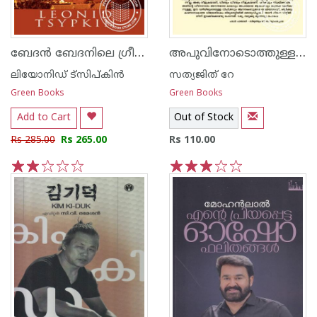
ബേദ‌ന്‍ ബേദനിലെ ഗ്രീഷ്മകാലത്ത്
അപുവിനോടൊത്തുള്ള എന്റെ ദിനങ്ങള്‍
ലിയോനിഡ് ട്സിപ്കിന്‍
സത്യജിത് റേ
Green Books
Green Books
Add to Cart
Out of Stock
Rs 285.00
Rs 265.00
Rs 110.00
1
2
3
4
5
1
2
3
4
5