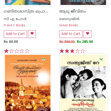
ഗണിതശാസ്ത്ര പ്രൊജക്ടുകള്‍
ആടു ജീവിതം
സി എ പോള്‍
ബെന്യാമിന്‍
H and C Books
Green Books
Add to Cart
Add to Cart
Rs 60.00
Rs 300.00
Rs 285.00
1
2
3
4
5
1
2
3
4
5