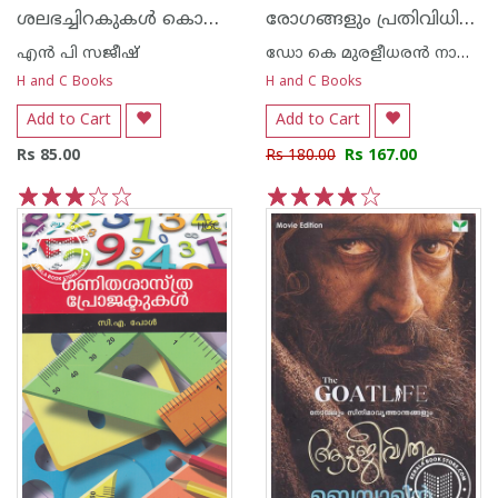
ശലഭച്ചിറകുകള്‍ കൊഴിയുന്ന ചരിത്രശിശിരത്തില്‍
രോഗങ്ങളും പ്രതിവിധികളും
എന്‍ പി സജീഷ്‌
ഡോ കെ മുരളീധരന്‍ നായര്‍ വെള്ളയമ്പലം
H and C Books
H and C Books
Add to Cart
Add to Cart
Rs 85.00
Rs 180.00
Rs 167.00
1
2
3
4
5
1
2
3
4
5