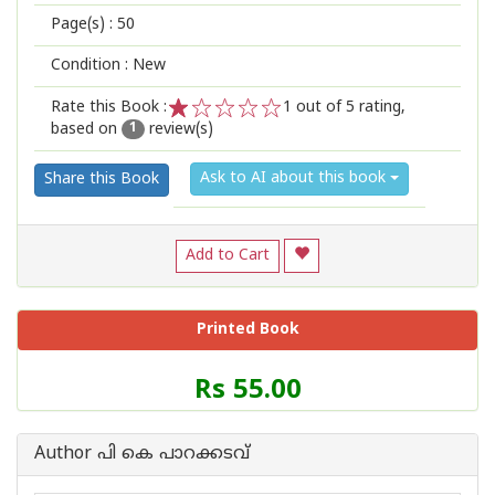
Page(s) :
50
Condition : New
Rate this Book :
1
out of 5 rating,
based on
review(s)
1
2
3
4
5
1
Ask to AI about this book
Share this Book
Add to Cart
Printed Book
Price
Rs 55.00
of
this
Book
Author പി കെ പാറക്കടവ്
is