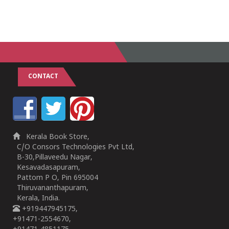
CONTACT
Kerala Book Store,
C/O Consors Technologies Pvt Ltd,
B-30,Pillaveedu Nagar,
Kesavadasapuram,
Pattom P O, Pin 695004
Thiruvananthapuram,
Kerala, India.
+919447945175,
+91471-2554670,