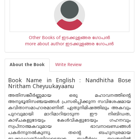
Other Books of ഇടക്കുളങ്ങര ഗോപന്‍
more about author ഇടക്കുളങ്ങര ഗോപന്‍
About the Book
Write Review
Book Name in English : Nandhitha Bose
Nritham Cheyuukayaanu
അതിസങ്കീർണ്ണമായ ഒരു മഹാവനത്തിന്റെ
അനുഭൂതിസഞ്ചയങ്ങൾ പ്രസരിപ്പിക്കുന്ന സവിശേഷമായ
കവിതാസമാഹാരമാണിത്. ഏതുനിമിഷത്തിലും അകവും
പുറവുമായി മാറിമാറിയാടുന്ന ഈ നിബിഡത,
കാഴ്ചകളുടേയും കേൾവികളുടേയും ഗഹനവും
സ്വപ്‌നാത്മകവുമായ ഭാവനാഖണ്ഡ‌ങ്ങൾ
പകർന്നുനൽകുന്നു. തന്റെ ബഹുസ്വരമായ