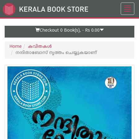
Toggl
Go
navig
to
Home
Page
Checkout 0
Book(s), -
Rs 0.00
Home
കവിതകള്‍
നന്ദിതാബോസ് നൃത്തം ചെയ്യുകയാണ്