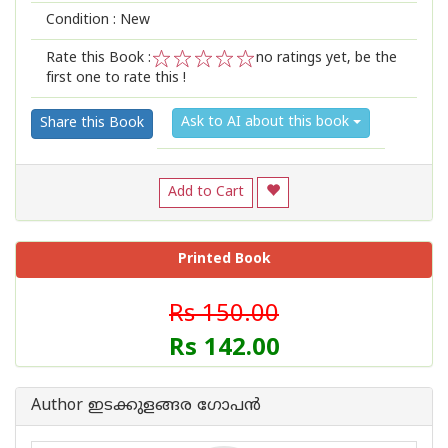
Condition : New
Rate this Book :
no ratings yet, be the
first one to rate this !
1
2
3
4
5
Ask to AI about this book
Share this Book
Add to Cart
Printed Book
Rs 150.00
Rs 142.00
Author ഇടക്കുളങ്ങര ഗോപന്‍