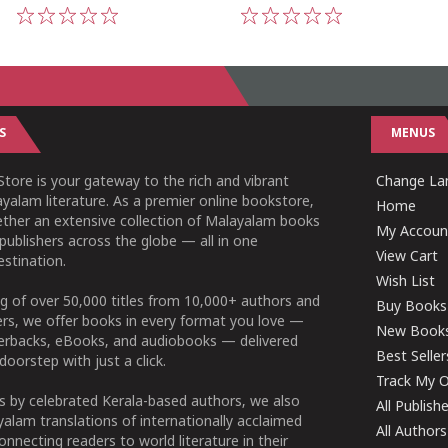
1
2
3
4
5
1
2
3
4
5
S
MENUS
tore is your gateway to the rich and vibrant
Change Lan
yalam literature. As a premier online bookstore,
Home
ether an extensive collection of Malayalam books
My Accoun
publishers across the globe — all in one
View Cart
stination.
Wish List
g of over 50,000 titles from 10,000+ authors and
Buy Books
ers, we offer books in every format you love —
New Book
perbacks, eBooks, and audiobooks — delivered
Best Seller
doorstep with just a click.
Track My O
 by celebrated Kerala-based authors, we also
All Publish
alam translations of internationally acclaimed
All Authors
connecting readers to world literature in their