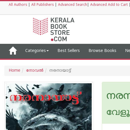
All Authors
|
All Publishers
|
Advanced Search
|
Advanced Add to Cart
Categories
Best Sellers
Browse Books
Ne
Home
നോവല്‍
നരനായാട്ട്
നരനാ
വേളൂര