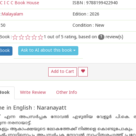
C I C C Book House
ISBN :
9788199422940
:
Malayalam
Edition :
2026
150
Condition : New
Book :
1
out of 5 rating, based on
review(s)
1
1
2
3
4
5
Ask to AI about this book
 Book
Add to Cart
Book
Write Review
Other Info
 in English : Naranayatt
ൃഗം’ എന്ന അപസർപ്പക നോവൽ എഴുതിയ വേളൂർ പി.കെ. രാമ
ുന്ന നരനായാട്ട്.
ും ആകാംക്ഷയുടെ ലോകത്തേക്ക് നിങ്ങളെ കൊണ്ടുപോകും.
ഷ്‌പനാഥിനൊപ്പം അപസർപ്പക നോവൽ സാഹിത്യരംഗത്ത് പ്രവേശിച