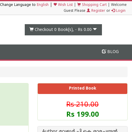
|
Change Language to
English
Wish List
|
Shopping Cart
|
Welcome
Guest Please
Register
or
Login
Checkout 0
Book(s), -
Rs 0.00
BLOG
Printed Book
Rs 210.00
Rs 199.00
Author വേളൂര്‍ പി കെ രാമചന്ദ്രന്‍