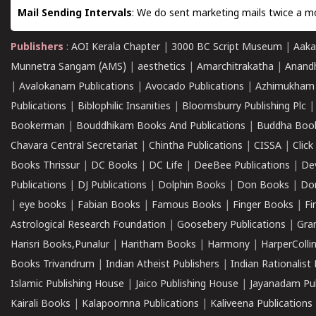
Mail Sending Intervals
: We do sent marketing mails twice a mo
Publishers
:
AOI Kerala Chapter
|
3000 BC Script Museum
|
Aaka
Munnetra Sangam (AMS)
|
aesthetics
|
Amarchitrakatha
|
Anand
|
Avalokanam Publications
|
Avocado Publications
|
Azhimukham
Publications
|
Biblophilic Insanities
|
Bloomsburry Publishing Plc
Bookerman
|
Bouddhikam Books And Publications
|
Buddha Boo
Chavara Central Secretariat
|
Chintha Publications
|
CISSA
|
Clic
Books Thrissur
|
DC Books
|
DC Life
|
DeeBee Publications
|
De
Publications
|
DJ Publications
|
Dolphin Books
|
Don Books
|
Don
|
eye books
|
Fabian Books
|
Famous Books
|
Finger Books
|
Fi
Astrological Research Foundation
|
Goosebery Publications
|
Gra
Harisri Books,Punalur
|
Haritham Books
|
Harmony
|
HarperCollin
Books Trivandrum
|
Indian Atheist Publishers
|
Indian Rationalist 
Islamic Publishing House
|
Jaico Publishing House
|
Jayanadam Pub
Kairali Books
|
Kalapoornna Publications
|
Kaliveena Publications