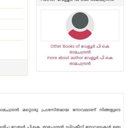
Other Books of വേളൂര്‍ പി കെ
രാമചന്ദ്രന്‍
more about author വേളൂര്‍ പി കെ
രാമചന്ദ്രന്‍
ചന്ദ്രൻ മറ്റൊരു പ്രശസ്ത‌മായ നോവലാണ് നിങ്ങളുടെ
്ച വേളൂർ പി.കെ. രാമചന്ദ്രൻ ഡിറ്റക്ടീവ് നോവലുകൾ ഒരു