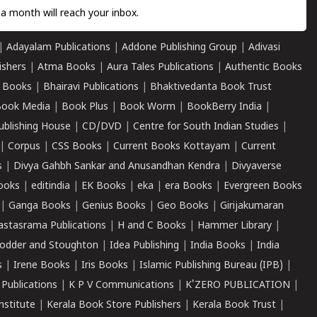
a month will reach your inbox.
|
Adayalam Publications
|
Addone Publishing Group
|
Adivasi
ishers
|
Atma Books
|
Aura Tales Publications
|
Authentic Books
 Books
|
Bhairavi Publications
|
Bhaktivedanta Book Trust
ook Media
|
Book Plus
|
Book Worm
|
BookBerry India
|
ublishing House
|
CD/DVD
|
Centre for South Indian Studies
|
|
Corpus
|
CSS Books
|
Current Books Kottayam
|
Current
s
|
Divya Gahbh Sankar and Anusandhan Kendra
|
Divyaverse
ooks
|
editindia
|
EK Books
|
eka
|
era Books
|
Evergreen Books
|
Ganga Books
|
Genius Books
|
Geo Books
|
Girijakumaran
astasrama Publications
|
H and C Books
|
Hammer Library
|
odder and Stoughton
|
Idea Publishing
|
India Books
|
India
s
|
Irene Books
|
Iris Books
|
Islamic Publishing Bureau (IPB)
|
 Publications
|
K P V Communications
|
K'ZERO PUBLICATION
|
nstitute
|
Kerala Book Store Publishers
|
Kerala Book Trust
|