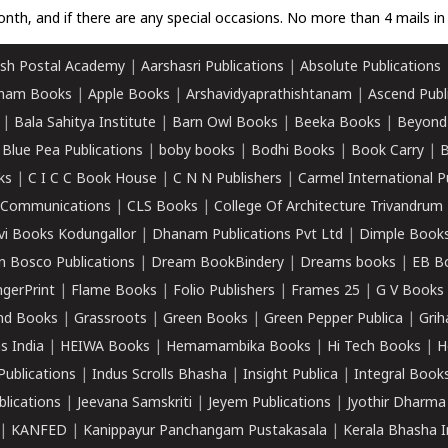
nth, and if there are any special occasions. No more than 4 mails in 
sh Postal Academy
|
Aarshasri Publications
|
Absolute Publications
ham Books
|
Apple Books
|
Arshavidyaprathishtanam
|
Ascend Publ
|
Bala Sahitya Institute
|
Barn Owl Books
|
Beeka Books
|
Beyond
|
Blue Pea Publications
|
boby books
|
Bodhi Books
|
Book Carry
|
B
ks
|
C I C C Book House
|
C N N Publishers
|
Carmel International P
k Communications
|
CLS Books
|
College Of Architecture Trivandrum
vi Books Kodungallor
|
Dhanam Publications Pvt Ltd
|
Dimple Book
 Bosco Publications
|
Dream BookBindery
|
Dreams books
|
EB B
ngerPrint
|
Flame Books
|
Folio Publishers
|
Frames 25
|
G V Books
nd Books
|
Grassroots
|
Green Books
|
Green Pepper Publica
|
Grih
s India
|
HEIWA Books
|
Hemamambika Books
|
Hi Tech Books
|
H
Publications
|
Indus Scrolls Bhasha
|
Insight Publica
|
Integral Book
lications
|
Jeevana Samskriti
|
Jeyem Publications
|
Jyothir Dharma
|
KANFED
|
Kanippayur Panchangam Pustakasala
|
Kerala Bhasha I