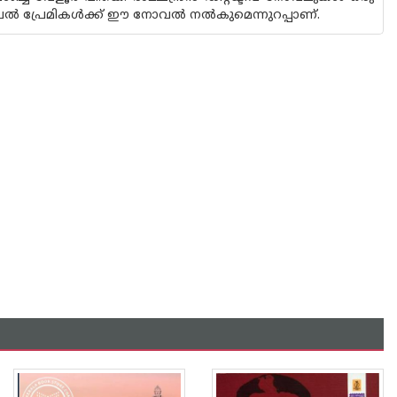
ൽ പ്രേമികൾക്ക് ഈ നോവൽ നൽകുമെന്നുറപ്പാണ്.