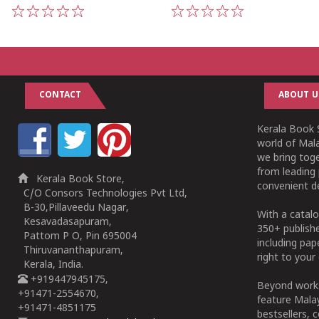
1
2
3
4
5
1
2
3
4
5
CONTACT
ABOUT U
Kerala Book S
world of Mala
we bring tog
from leading 
Kerala Book Store,
convenient de
C/O Consors Technologies Pvt Ltd,
B-30,Pillaveedu Nagar,
With a catalo
Kesavadasapuram,
350+ publish
Pattom P O, Pin 695004
including pa
Thiruvananthapuram,
right to your 
Kerala, India.
+919447945175,
Beyond works
+91471-2554670,
feature Malay
+91471-4851175
bestsellers, 