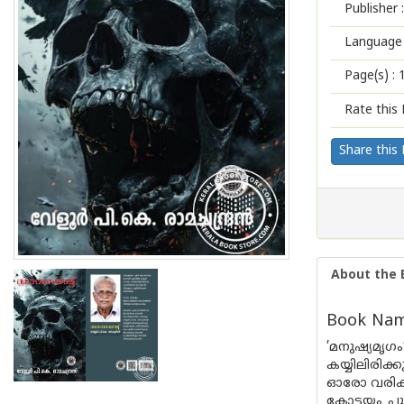
Publisher :
Language 
Page(s) :
Rate this 
Share this
About the 
Book Name
’മനുഷ്യമ
കയ്യിലിരിക്ക
ഓരോ വരികള
കോട്ടയം പു