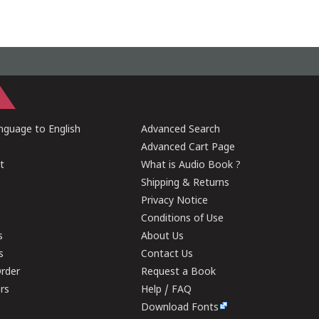
guage to English
Advanced Search
Advanced Cart Page
t
What is Audio Book ?
Shipping & Returns
Privacy Notice
Conditions of Use
s
About Us
s
Contact Us
rder
Request a Book
ers
Help / FAQ
Download Fonts