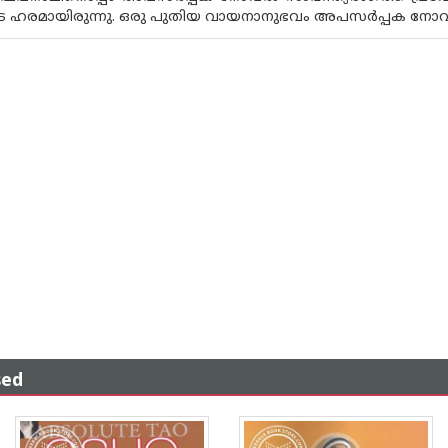
 ഹരമായിരുന്നു. ഒരു പുതിയ വായനാനുഭവം അപസർപ്പക നോവ
sed