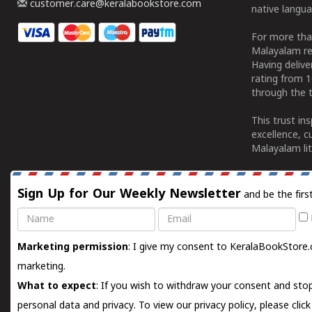
customer.care@keralabookstore.com
native langua
For more tha
Malayalam re
Having deliv
rating from 
through the t
This trust in
excellence, c
Malayalam lit
Sign Up for Our Weekly Newsletter
and be the firs
Name
Email
Marketing permission
: I give my consent to KeralaBookStore.
marketing.
What to expect
: If you wish to withdraw your consent and stop
personal data and privacy. To view our privacy policy, please
clic