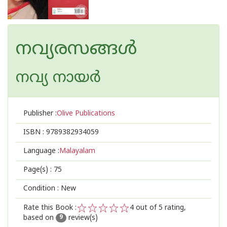
നവ്യരസങ്ങള്‍
നവ്യ നായര്‍
Publisher :
Olive Publications
ISBN :
9789382934059
Language :
Malayalam
Page(s) :
75
Condition : New
Rate this Book :
4
out of 5 rating,
based on
review(s)
1
2
3
4
5
9