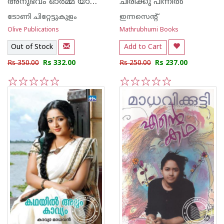
അനുഭവം ഓര്‍മ്മ യാത്ര കെ എസ് ചിത്ര
ചിരിക്കു പിന്നില്‍
ടോണി ചിറ്റേട്ടുകുളം
ഇന്നസെന്റ്‌
Olive Publications
Mathrubhumi Books
Out of Stock
Add to Cart
Rs 350.00
Rs 332.00
Rs 250.00
Rs 237.00
1
2
3
4
5
1
2
3
4
5