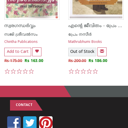
എന്റെ ജീവിതം - പ്രേം നസീർ
സ്വരഗന്ധര്‍വ്വം
സജി ശ്രീവല്‍സം
പ്രേം നസീര്‍
Chintha Publications
Mathrubhumi Books
Add to Cart
Out of Stock
Rs 175.00
Rs 163.00
Rs 200.00
Rs 186.00
1
2
3
4
5
1
2
3
4
5
CONTACT