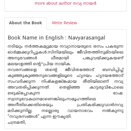
more about author നവ്യ നായര്‍
About the Book
Write Review
Book Name in English : Navyarasangal
നടിയും നര്‍ത്തകമ്യുമായ നവ്യാനായരുടെ രസം പകരുന്ന
ഓര്‍മ്മക്കുറിപ്പുകള്‍.സിനിമയിലും ജീവിതത്തിനുമിടയിലെ
അനുഭവങ്ങള്‍ ധീരമായി പങ്കുവയ്ക്കുകയണ്
മലയാളത്തി ന്റെ^പ്രിയ നായിക.
നവരസങ്ങളെ തന്റെ ജീവിതത്തോട് ബന്ധിപ്പിച്ച്
കുഞ്ഞുകുഞ്ഞനുഭവങ്ങളിലൂടെ ഹൃദയം ഹൃദയത്തോട്
സംവദിക്കുന്ന നിഷ്കളങ്ക്ങ്കമായ രീതിയിലാണ് നവ്യ
അവതരിപ്പിക്കുന്നത്. തെളിഞ്ഞ കാട്ടരുവിപോലെ
ഒഴുകിപ്പോകുന്ന ഭാഷ.
സ്വാനുഭവകഥനമാണെങ്കിലുംസമൂഹത്തിലെ
അനീതിക്കെതിരെയും പ്രതികരിക്കുവാ‌ന്‍നവ്യ
മടിക്കുന്നില്ല. നല്ലൊരു വായനാഭവം നല്‍കുന്നു
“നവ്യരസങ്ങള്‍” എന്ന ഈകൃതി.
ചന്ദ്രമതി,