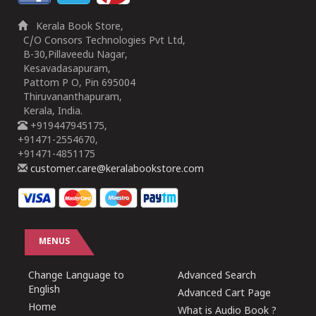
Kerala Book Store,
C/O Consors Technologies Pvt Ltd,
B-30,Pillaveedu Nagar,
Kesavadasapuram,
Pattom P O, Pin 695004
Thiruvananthapuram,
Kerala, India.
+919447945175,
+91471-2554670,
+91471-4851175
customer.care@keralabookstore.com
MENUS
Change Language to
Advanced Search
English
Advanced Cart Page
Home
What is Audio Book ?