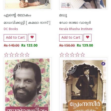
എന്റെ ലോകം
മധു
മാധവിക്കുട്ടി [ കമലാ ദാസ് ]
ഡോ രാജാ വാര്യര്‍
DC Books
Kerala Bhasha Institute
Add to Cart
Add to Cart
Rs 140.00
Rs 133.00
Rs 150.00
Rs 139.00
1
2
3
4
5
1
2
3
4
5