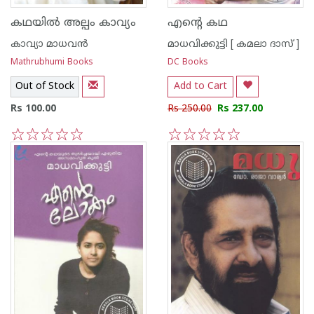
കഥയില്‍ അല്പം കാവ്യം
എന്റെ കഥ
കാവ്യാ മാധവന്‍
മാധവിക്കുട്ടി [ കമലാ ദാസ് ]
Mathrubhumi Books
DC Books
Out of Stock
Add to Cart
Rs 100.00
Rs 250.00
Rs 237.00
1
2
3
4
5
1
2
3
4
5