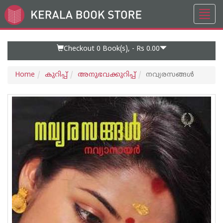
Toggl
Go
navig
to
Home
Page
Checkout 0
Book(s), -
Rs 0.00
Home
കുറിപ്പ്‌
അനുഭവക്കുറിപ്പ്‌
നവ്യരസങ്ങള്‍