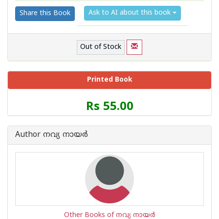
Ask to AI about this book
Share this Book
Out of Stock
Printed Book
Price
Rs 55.00
of
this
Book
Author നവ്യ നായര്‍
is
Other Books of നവ്യ നായര്‍