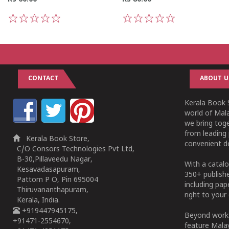
1
2
3
4
5
1
2
3
4
5
CONTACT
ABOUT U
Kerala Book S
world of Mala
we bring tog
from leading 
Kerala Book Store,
convenient de
C/O Consors Technologies Pvt Ltd,
B-30,Pillaveedu Nagar,
With a catalo
Kesavadasapuram,
350+ publish
Pattom P O, Pin 695004
including pa
Thiruvananthapuram,
right to your 
Kerala, India.
+919447945175,
Beyond works
+91471-2554670,
feature Malay