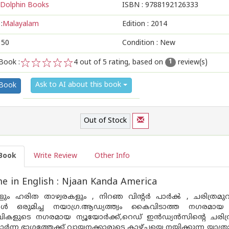
Dolphin Books
ISBN :
9788192126333
:
Malayalam
Edition :
2014
150
Condition : New
Book :
4
out of 5 rating, based on
review(s)
1
1
2
3
4
5
Ask to AI about this book
 Book
Out of Stock
Book
Write Review
Other Info
 in English : Njaan Kanda America
ം ഹരിത താഴ്വരകളും , നിറഞ വിന്റര്‍ പാര്‍ൿ , ചരിത്രമുറങ്
്ടങ്ങള്‍ ഒരുമിച്ച നയാഗ്ര.ആഡ്യത്ത്വം കൈവിടാത്ത നഗര
കളുടെ നഗരമായ ന്യൂയോര്‍ക്ക്,റെഡ് ഇ‌ന്‍ഡ്യ‌ന്‍സിന്റെ ചര
്‍ന്ന ഭാഗത്തേക്ക് വായനക്കാരുടെ കാഴ്ചയെ നയിക്കുന്ന യാത്ര