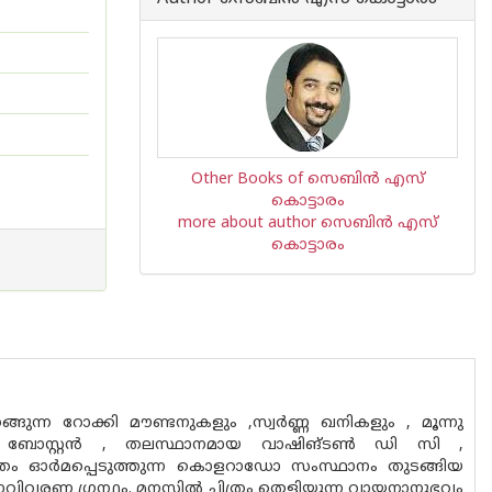
Other Books of സെബിന്‍ എസ്
കൊട്ടാരം
more about author സെബിന്‍ എസ്
കൊട്ടാരം
ങുന്ന റോക്കി മൗണ്ടനുകളും ,സ്വര്‍ണ്ണ ഖനികളും , മൂന്നു
മായ ബോസ്റ്റ‌ന്‍ , തലസ്ഥാനമായ വാഷിങ്ടണ്‍ ഡി സി ,
ിത്രം ഓര്‍മപ്പെടുത്തുന്ന കൊളറാഡോ സംസ്ഥാനം തുടങ്ങിയ
ാവിവരണ ഗ്രന്ഥം. മനസ്സില്‍ ചിത്രം തെളിയുന്ന വായനാനുഭവം