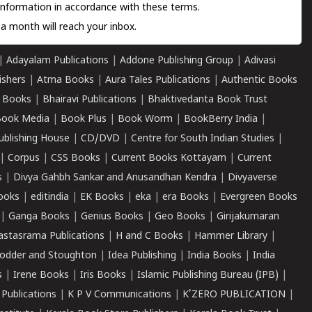
information in accordance with these terms.
a month will reach your inbox.
|
Adayalam Publications
|
Addone Publishing Group
|
Adivasi
ishers
|
Atma Books
|
Aura Tales Publications
|
Authentic Books
 Books
|
Bhairavi Publications
|
Bhaktivedanta Book Trust
ook Media
|
Book Plus
|
Book Worm
|
BookBerry India
|
ublishing House
|
CD/DVD
|
Centre for South Indian Studies
|
|
Corpus
|
CSS Books
|
Current Books Kottayam
|
Current
s
|
Divya Gahbh Sankar and Anusandhan Kendra
|
Divyaverse
ooks
|
editindia
|
EK Books
|
eka
|
era Books
|
Evergreen Books
|
Ganga Books
|
Genius Books
|
Geo Books
|
Girijakumaran
astasrama Publications
|
H and C Books
|
Hammer Library
|
odder and Stoughton
|
Idea Publishing
|
India Books
|
India
s
|
Irene Books
|
Iris Books
|
Islamic Publishing Bureau (IPB)
|
 Publications
|
K P V Communications
|
K'ZERO PUBLICATION
|