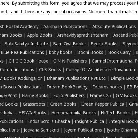
k here.
By submitting this form, you agree that we may process your 
nth, and if there are any special occasions. No more than 4 mails in 
sh Postal Academy
|
Aarshasri Publications
|
Absolute Publications
ham Books
|
Apple Books
|
Arshavidyaprathishtanam
|
Ascend Publ
|
Bala Sahitya Institute
|
Barn Owl Books
|
Beeka Books
|
Beyond
|
Blue Pea Publications
|
boby books
|
Bodhi Books
|
Book Carry
|
B
ks
|
C I C C Book House
|
C N N Publishers
|
Carmel International P
k Communications
|
CLS Books
|
College Of Architecture Trivandrum
vi Books Kodungallor
|
Dhanam Publications Pvt Ltd
|
Dimple Book
 Bosco Publications
|
Dream BookBindery
|
Dreams books
|
EB B
ngerPrint
|
Flame Books
|
Folio Publishers
|
Frames 25
|
G V Books
nd Books
|
Grassroots
|
Green Books
|
Green Pepper Publica
|
Grih
s India
|
HEIWA Books
|
Hemamambika Books
|
Hi Tech Books
|
H
Publications
|
Indus Scrolls Bhasha
|
Insight Publica
|
Integral Book
lications
|
Jeevana Samskriti
|
Jeyem Publications
|
Jyothir Dharma