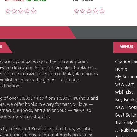
1
2
3
4
5
1
2
3
4
5
S
MENUS
tore is your gateway to the rich and vibrant
Change Lan
yalam literature. As a premier online bookstore,
Home
ether an extensive collection of Malayalam books
My Accoun
publishers across the globe — all in one
View Cart
stination.
Wish List
g of over 50,000 titles from 10,000+ authors and
Buy Books
ers, we offer books in every format you love —
New Book
perbacks, eBooks, and audiobooks — delivered
Best Seller
doorstep with just a click.
Track My O
 by celebrated Kerala-based authors, we also
All Publish
alam translations of internationally acclaimed