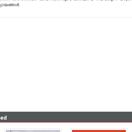
ായങ്ങള്‍.
sed