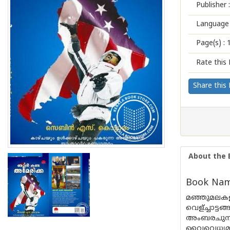
Publisher :
Language 
Page(s) :
Rate this 
Share this
About the 
Book Name
മഞ്ഞുമലകളു
വെള്ച്ചാട
അംബരചുമ്പി
വൈവെധ്യമാര