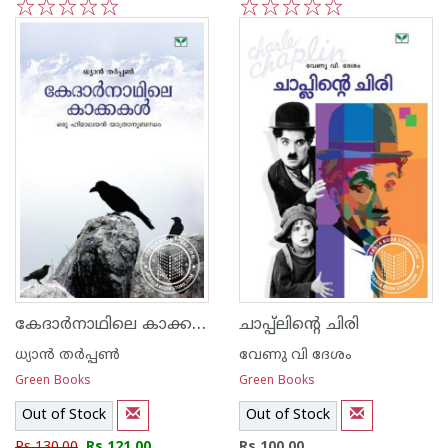
1
2
3
4
5
1
2
3
4
5
കേദാര്‍നാഥിലെ കാക്കകള്‍
ചാപ്പ്ലിന്റെ ചിരി
ധ്യാ‌ന്‍ തര്‍പ്പണ്‍
വേണു വി ദേശം
Green Books
Green Books
Out of Stock
Out of Stock
Rs 130.00
Rs 121.00
Rs 100.00