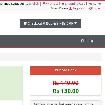
|
Change Language to
English
Wish List
|
Shopping Cart
|
Welcome
Guest Please
Register
or
Login
Checkout 0
Book(s), -
Rs 0.00
BLOG
Printed Book
Rs 140.00
Rs 130.00
Author സെബിന്‍ എസ് കൊട്ടാരം