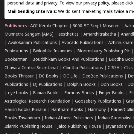
personal data and privacy. To view our privacy policy, please
clic
Mail Sending Intervals
: We do sent marketing mails twice a mo
Publishers
:
AOI Kerala Chapter
|
3000 BC Script Museum
|
Aaka
Munnetra Sangam (AMS)
|
aesthetics
|
Amarchitrakatha
|
Anand
|
Avalokanam Publications
|
Avocado Publications
|
Azhimukham
Publications
|
Biblophilic Insanities
|
Bloomsburry Publishing Plc
Bookerman
|
Bouddhikam Books And Publications
|
Buddha Boo
Chavara Central Secretariat
|
Chintha Publications
|
CISSA
|
Clic
Books Thrissur
|
DC Books
|
DC Life
|
DeeBee Publications
|
De
Publications
|
DJ Publications
|
Dolphin Books
|
Don Books
|
Don
|
eye books
|
Fabian Books
|
Famous Books
|
Finger Books
|
Fi
Astrological Research Foundation
|
Goosebery Publications
|
Gra
Harisri Books,Punalur
|
Haritham Books
|
Harmony
|
HarperCollin
Books Trivandrum
|
Indian Atheist Publishers
|
Indian Rationalist 
Islamic Publishing House
|
Jaico Publishing House
|
Jayanadam Pub