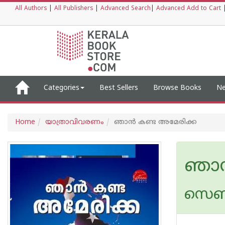
All Authors
|
All Publishers
|
Advanced Search
|
Advanced Add to Cart
Categories
Best Sellers
Browse Books
Ne
Home
യാത്രാവിവരണം
ഞാ‌ന്‍ കണ്ട അമേരിക്ക
ഞാ‌
സെബി