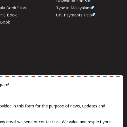
Download Fonts
rala Book Store
Type in Malayalam
ur E-Book
UPI Payments Help
E-Book
spam!
ovided in this form for the purpose of news, updates and
 any email we send or
contact us
. We value and respect your