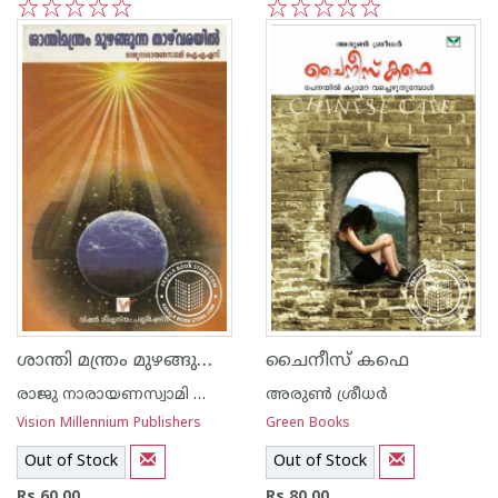
1
2
3
4
5
1
2
3
4
5
ശാന്തി മന്ത്രം മുഴങ്ങുന്ന താഴ്വരയില്‍
ചൈനീസ് കഫെ
രാജു നാരായണസ്വാമി ഐ എ എസ്
അരുണ്‍ ശ്രീധര്‍
Vision Millennium Publishers
Green Books
Out of Stock
Out of Stock
Rs 60.00
Rs 80.00