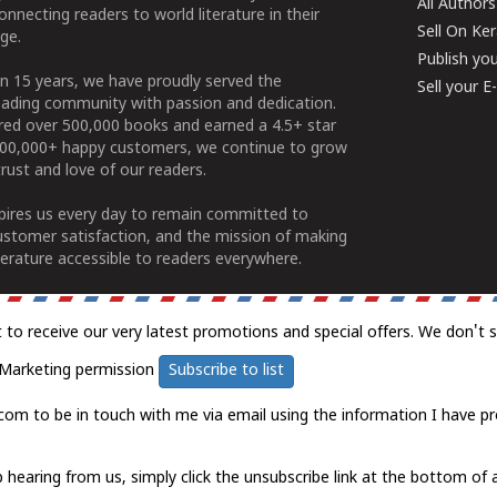
All Authors
connecting readers to world literature in their
Sell On Ke
ge.
Publish yo
n 15 years, we have proudly served the
Sell your 
ading community with passion and dedication.
ered over 500,000 books and earned a 4.5+ star
100,000+ happy customers, we continue to grow
rust and love of our readers.
spires us every day to remain committed to
ustomer satisfaction, and the mission of making
erature accessible to readers everywhere.
t to receive our very latest promotions and special offers. We don't 
Marketing permission
Subscribe to list
com to be in touch with me via email using the information I have pr
 hearing from us, simply click the unsubscribe link at the bottom of