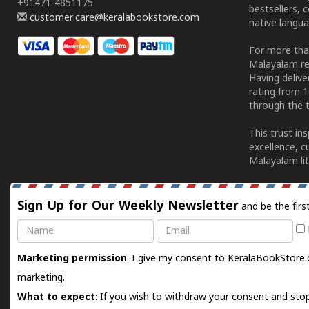
+91471-4851175
bestsellers, 
customer.care@keralabookstore.com
native langua
For more tha
Malayalam re
Having deliv
rating from 
through the t
This trust in
excellence, c
Malayalam lit
Sign Up for Our Weekly Newsletter
and be the firs
Name
Email
Marketing permission
: I give my consent to KeralaBookStore.
marketing.
What to expect
: If you wish to withdraw your consent and stop