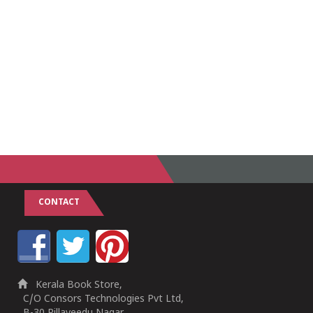
CONTACT
Kerala Book Store,
C/O Consors Technologies Pvt Ltd,