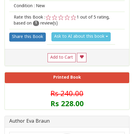
Condition : New
Rate this Book :
1
out of 5 rating,
based on
review(s)
1
2
3
4
5
1
Ask to AI about this book
Share this Book
Add to Cart
Printed Book
Rs 240.00
Rs 228.00
Author Eva Braun