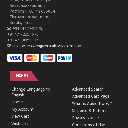
B-30,Pillaveedu Nagar,
Kesavadasapuram,
Pattom P O, Pin 695004
Thiruvananthapuram,
Kerala, India.
+919447945175,
+91471-2554670,
+91471-4851175
customer.care@keralabookstore.com
MENUS
Change Language to
Advanced Search
English
Advanced Cart Page
Home
What is Audio Book ?
My Account
Shipping & Returns
View Cart
Privacy Notice
Wish List
Conditions of Use