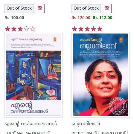
Out of Stock
Out of Stock
Rs 100.00
Rs 120.00
Rs 112.00
1
2
3
4
5
1
2
3
4
5
എന്റെ വഴിയമ്പലങ്ങള്‍
ബുധനിലാവ്
എസ്‌ കെ പൊറ്റക്കാട്‌
മാധവിക്കുട്ടി [ കമലാ ദാസ് ]