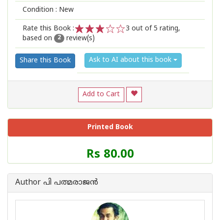
Condition : New
Rate this Book :
3
out of 5 rating,
based on
review(s)
1
2
3
4
5
2
Ask to AI about this book
Share this Book
Add to Cart
Printed Book
Price
Rs 80.00
of
this
Book
Author പി പത്മരാജന്‍
is