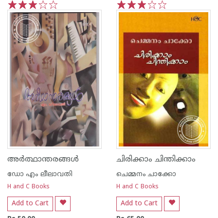
1
2
3
4
5
1
2
3
4
5
അര്‍ത്ഥാന്തരങ്ങള്‍
ചിരിക്കാം ചിന്തിക്കാം
ഡോ എം ലീലാവതി
ചെമ്മനം ചാക്കോ
H and C Books
H and C Books
Add to Cart
Add to Cart