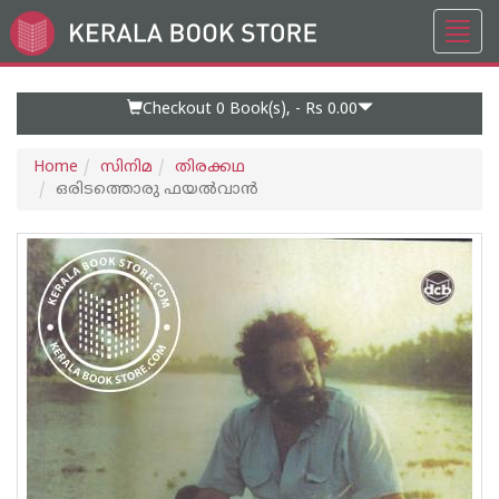
Toggl
Go
navig
to
Home
Page
Checkout 0
Book(s), -
Rs 0.00
Home
സിനിമ
തിരക്കഥ
ഒരിടത്തൊരു ഫയൽവാൻ