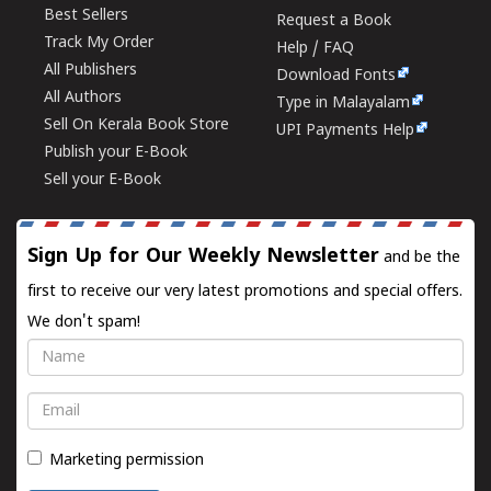
Best Sellers
Request a Book
Track My Order
Help / FAQ
All Publishers
Download Fonts
All Authors
Type in Malayalam
Sell On Kerala Book Store
UPI Payments Help
Publish your E-Book
Sell your E-Book
Sign Up for Our Weekly Newsletter
and be the
first to receive our very latest promotions and special offers.
We don't spam!
Name
Email
Marketing permission