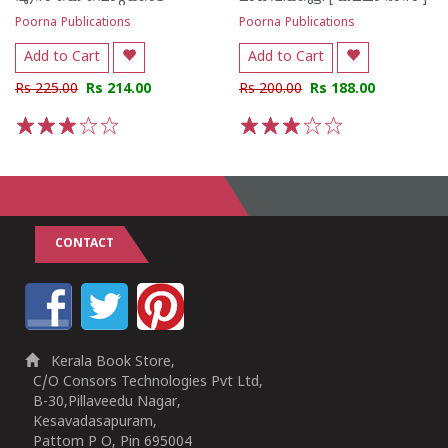
Poorna Publications
Poorna Publications
Add to Cart
Add to Cart
Rs 225.00
Rs 214.00
Rs 200.00
Rs 188.00
1
2
3
4
5
1
2
3
4
5
CONTACT
Kerala Book Store,
C/O Consors Technologies Pvt Ltd,
B-30,Pillaveedu Nagar,
Kesavadasapuram,
Pattom P O, Pin 695004