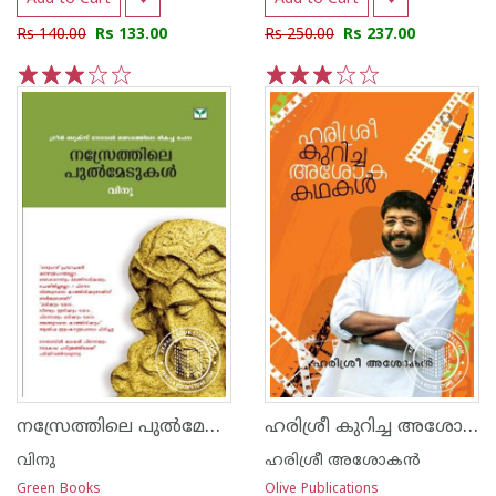
Rs 140.00
Rs 133.00
Rs 250.00
Rs 237.00
1
2
3
4
5
1
2
3
4
5
നസ്രേത്തിലെ പുല്‍മേടുകള്‍
ഹരിശ്രീ കുറിച്ച അശോക കഥകള്‍
വിനു
ഹരിശ്രീ അശോക‌ന്‍
Green Books
Olive Publications