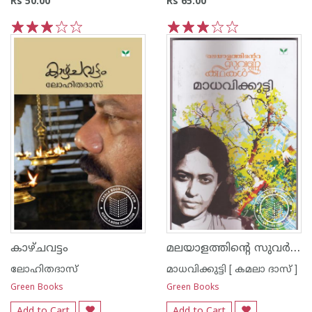
Rs 50.00
Rs 65.00
1
2
3
4
5
1
2
3
4
5
മലയാളത്തിന്റെ സുവര്‍ണ്ണ കഥകള്‍ - മാധവിക്കുട്ടി
കാഴ്ചവട്ടം
ലോഹിതദാസ്
മാധവിക്കുട്ടി [ കമലാ ദാസ് ]
Green Books
Green Books
Add to Cart
Add to Cart