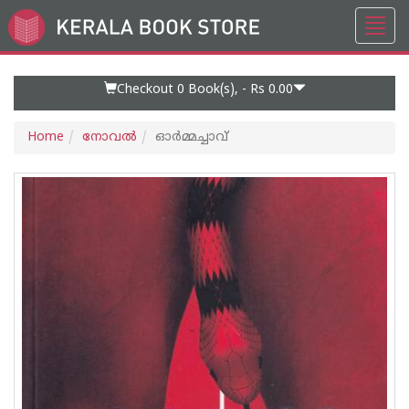
Toggl
Go
navig
to
Home
Page
Checkout 0
Book(s), -
Rs 0.00
Home
നോവല്‍
ഓര്‍മ്മച്ചാവ്