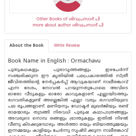
Other Books of ശിവപ്രസാദ് പി
more about author ശിവപ്രസാദ് പി
About the Book
Write Review
Book Name in English : Ormachavu
പുതുകഥകളും പുരാവൃത്തങ്ങളും ഇഴചേർന്ന്
സഞ്ചരിക്കുന്ന ഈ കൃതിയിൽ പലപ്രകാരത്തിൽ സ്ത്രീ
ജീവിതത്തിന്റെ നേർപ്പകർപ്പ് ആവുകയാണ് നാലീരങ്കാവ്
എന്ന ദേശം, നോവൽ പറയുന്നതുപോലെ അവിടെ
ഓരോ വീടുകളും ഓരോ കാവുകളാണ്. എല്ലായിടത്തും
ഭഗവതികളുണ്ട് അല്ലെങ്കിൽ എല്ലാ വരും ഭഗവതിയുടെ
പല രൂപങ്ങളാണ്. മണിയനും ഡോക്ടർ മുഖർജിയും രണ്ട്
രാമന്മാരും തുടങ്ങി നിരവധി പുരുഷ കഥാപാത്രങ്ങളും
അവരുടെ നൊമ്പ രങ്ങളും ഭ്രാന്തുകളും ഇതിൽ നിഴൽ
വീണു കിടക്കുമ്പോഴും അൾത്താ രയും ബിയാത്തുമ്മയും
ഇന്നമ്മയും കാളിയും ചേർന്നു സൃഷ്ടി ക്കുന്ന നാലീരങ്കാവ്