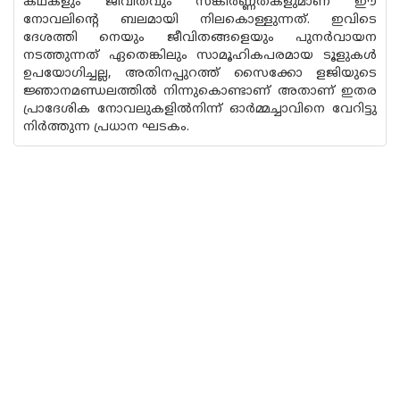
കഥകളും ജീവിതവും സങ്കീർണ്ണതകളുമാണ് ഈ
നോവലിന്റെ ബലമായി നിലകൊള്ളുന്നത്. ഇവിടെ
ദേശത്തി നെയും ജീവിതങ്ങളെയും പുനർവായന
നടത്തുന്നത് ഏതെങ്കിലും സാമൂഹികപരമായ ടൂളുകൾ
ഉപയോഗിച്ചല്ല, അതിനപ്പുറത്ത് സൈക്കോ ളജിയുടെ
ജ്ഞാനമണ്ഡലത്തിൽ നിന്നുകൊണ്ടാണ് അതാണ് ഇതര
പ്രാദേശിക നോവലുകളിൽനിന്ന് ഓർമ്മച്ചാവിനെ വേറിട്ടു
നിർത്തുന്ന പ്രധാന ഘടകം.