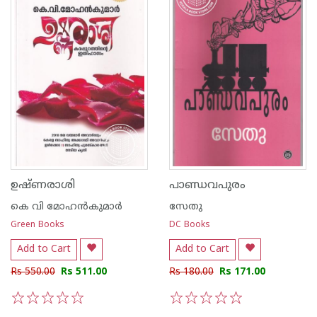
ഉഷ്ണരാശി
പാണ്ഡവപുരം
കെ വി മോഹ‌ന്‍കുമാര്‍
സേതു
Green Books
DC Books
Add to Cart
Add to Cart
Rs 550.00
Rs 511.00
Rs 180.00
Rs 171.00
1
2
3
4
5
1
2
3
4
5