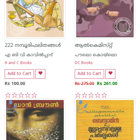
222 നമ്പൂരിഫലിതങ്ങള്‍
ആല്‍കെമിസ്‌റ്റ്‌
എ ബി വി കാവില്‍പ്പാട്
പൗലൊ കൊയ്ലൊ
H and C Books
DC Books
Add to Cart
Add to Cart
Rs 100.00
Rs 275.00
Rs 261.00
1
2
3
4
5
1
2
3
4
5