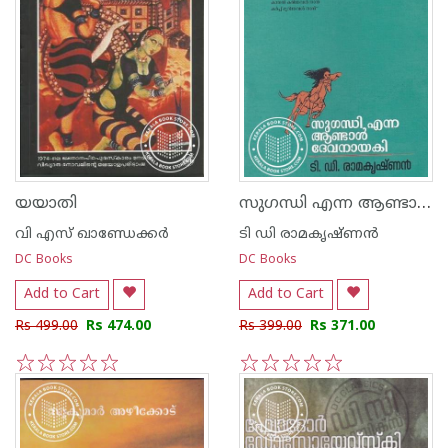
സുഗന്ധി എന്ന ആണ്ടാള്‍ ദേവനായകി
യയാതി
വി എസ് ഖാണ്ഡേക്കര്‍
ടി ഡി രാമകൃഷ്ണന്‍
DC Books
DC Books
Add to Cart
Add to Cart
Rs 499.00
Rs 474.00
Rs 399.00
Rs 371.00
1
2
3
4
5
1
2
3
4
5