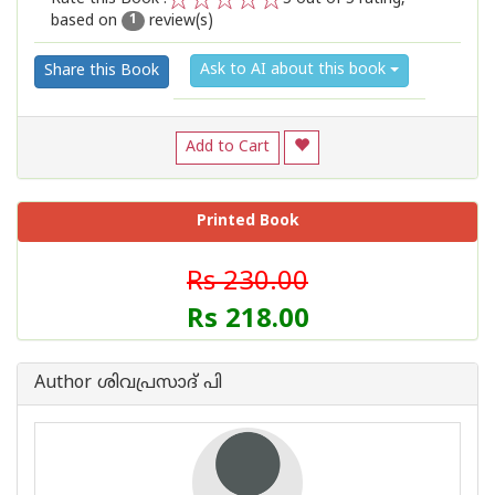
based on
review(s)
1
2
3
4
5
1
Ask to AI about this book
Share this Book
Add to Cart
Printed Book
Rs 230.00
Rs 218.00
Author ശിവപ്രസാദ് പി