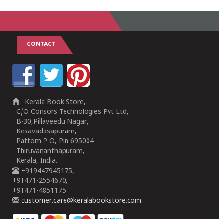
CONTACT
Kerala Book Store,
C/O Consors Technologies Pvt Ltd,
B-30,Pillaveedu Nagar,
Kesavadasapuram,
Pattom P O, Pin 695004
Thiruvananthapuram,
Kerala, India.
+919447945175,
+91471-2554670,
+91471-4851175
customer.care@keralabookstore.com