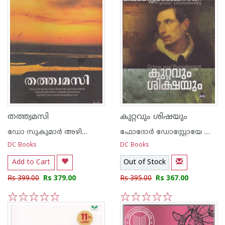
തത്ത്വമസി
കുറ്റവും ശിഷയും
ഡോ സുകുമാര്‍ അഴിക്കോട്
ഫോദോര്‍ ഡോസ്റ്റോയേ ഫ്സ്കി
DC Books
DC Books
Add to Cart
Out of Stock
Rs 399.00
Rs 379.00
Rs 395.00
Rs 367.00
1
2
3
4
5
1
2
3
4
5