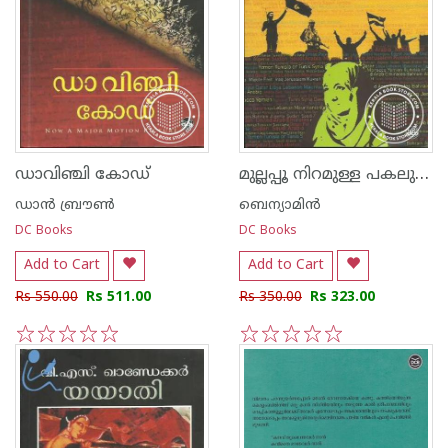
മുല്ലപ്പൂ നിറമുള്ള പകലുകള്‍
ഡാവിഞ്ചി കോഡ്
ഡാന്‍ ബ്രൗണ്‍
ബെന്യാമിന്‍
DC Books
DC Books
Add to Cart
Add to Cart
Rs 550.00
Rs 511.00
Rs 350.00
Rs 323.00
1
2
3
4
5
1
2
3
4
5