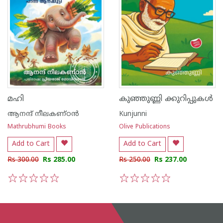
മഹി
കുഞ്ഞുണ്ണി ക്കുറിപ്പുകൾ
ആനന്ദ് നീലകണ്ഠൻ
Kunjunni
Mathrubhumi Books
Olive Publications
Add to Cart
Add to Cart
Rs 300.00
Rs 285.00
Rs 250.00
Rs 237.00
1
2
3
4
5
1
2
3
4
5