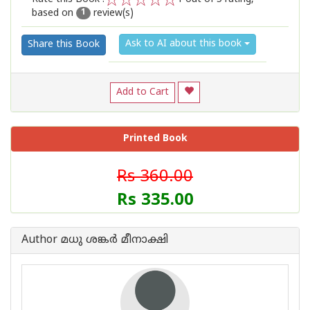
based on
review(s)
1
2
3
4
5
1
Ask to AI about this book
Share this Book
Add to Cart
Printed Book
Rs 360.00
Rs 335.00
Author മധു ശങ്കര്‍ മീനാക്ഷി