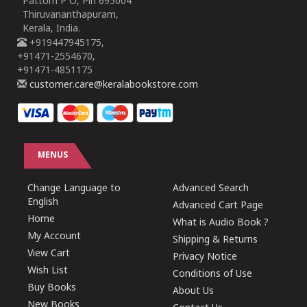
Pattom P O, Pin 695004
Thiruvananthapuram,
Kerala, India.
+919447945175,
+91471-2554670,
+91471-4851175
customer.care@keralabookstore.com
MENUS
Change Language to
Advanced Search
English
Advanced Cart Page
Home
What is Audio Book ?
My Account
Shipping & Returns
View Cart
Privacy Notice
Wish List
Conditions of Use
Buy Books
About Us
New Books