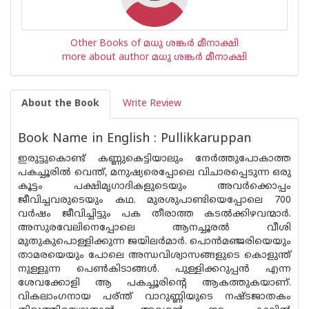
Other Books of മധു ശങ്കര്‍ മീനാക്ഷി
more about author മധു ശങ്കര്‍ മീനാക്ഷി
About the Book
Write Review
Book Name in English : Pullikkaruppan
ഇരുട്ടുകൊണ്ട് കണ്ണുകെട്ടിയാലും നേർത്തുപോകാത്ത
പകച്ചൂരിൽ വെന്ത്, മനുഷ്യരെപ്പോലെ വിചാരപ്പെടുന്ന ഒരു
കൂട്ടം പക്ഷിമൃഗാദികളുടെയും അവര്‍ക്കൊപ്പം
ജീവിച്ചവരുടെയും കഥ. മുരശുപാണ്ടിയെപ്പോലെ 700
വർഷം ജീവിച്ചിട്ടും പക തീരാത്ത കടൽക്കിഴവന്മാർ.
അസുരവേലിനെപ്പോലെ ആനച്ചൂരൽ വീശി
മുതുകുപൊള്ളിക്കുന്ന ജയിലർമാർ. പൊൻമഞ്ജരിയെയും
താമരയെയും പോലെ അന്ധവിശ്വാസങ്ങളുടെ കൊളുന്ത്
നുള്ളുന്ന പെൺകിടാങ്ങൾ. പുള്ളിക്കറുപ്പൻ എന്ന
ശേവക്കോളി ആ പകച്ചൂരിന്റെ ആകത്തുകയാണ്.
വികലാംഗനായ പര്ന്ത് വാറുണ്ണിയുടെ നഷ്ടജാതകം