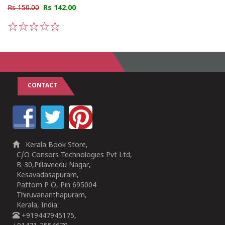
Rs 150.00
Rs 142.00
1
2
3
4
5
CONTACT
Kerala Book Store,
C/O Consors Technologies Pvt Ltd,
B-30,Pillaveedu Nagar,
Kesavadasapuram,
Pattom P O, Pin 695004
Thiruvananthapuram,
Kerala, India.
+919447945175,