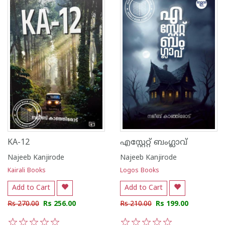
KA-12
എസ്റ്റേറ്റ് ബംഗ്ലാവ്
Najeeb Kanjirode
Najeeb Kanjirode
Kairali Books
Logos Books
Add to Cart
Add to Cart
Rs 270.00
Rs 256.00
Rs 210.00
Rs 199.00