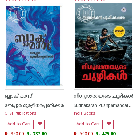
1
2
3
4
5
1
2
3
4
5
ബ്ലാക്‌ മാസ്
നിഗൂഢതയുടെ ചുഴികൾ
ബേപ്പൂര്‍ മുരളീധരപ്പണിക്കര്‍
Sudhakaran Pushpamangalam
Olive Publications
India Books
Add to Cart
Add to Cart
Rs 350.00
Rs 332.00
Rs 500.00
Rs 475.00