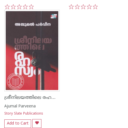
1
2
3
4
5
1
2
3
4
5
ശ്രീനിലയത്തിലെ രഹസ്യം
Ajumal Parveena
Story Slate Publications
Add to Cart