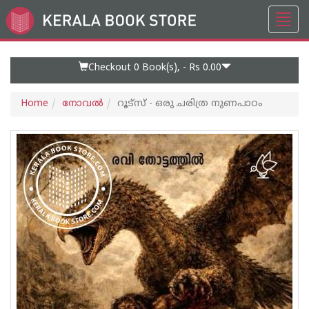
Toggl
Go
navig
to
Home
Page
Checkout 0
Book(s), -
Rs 0.00
Home
നോവല്‍
റൂട്സ് - ഒരു ചരിത്ര നുണപാഠം