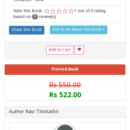
Condition : New
Rate this Book :
1
out of 5 rating,
based on
review(s)
1
2
3
4
5
1
Ask to AI about this book
Share this Book
Add to Cart
Printed Book
Rs 550.00
Rs 522.00
Author Ravi Thottathil