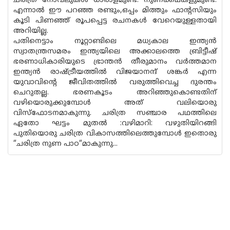
ചരിത്ര നോവലുകൾ ധാരാളമുണ്ട്. നുണക്കഥകളുമുണ്ട്.
എന്നാൽ ഈ പറഞ്ഞ രണ്ടും,ഒപ്പം മിത്തും ഫാന്റസിയും
കൂടി പിണഞ്ഞ് രൂപപ്പെട്ട രചനകൾ വേറെയുള്ളതായി
അറിയില്ല.
പതിനെട്ടാം നൂറ്റാണ്ടിലെ മധ്യകാല ഇന്ത്യൻ
സ്വാതന്ത്രസമരം ഇന്ത്യയിലെ അക്കാലത്തെ ബ്രിട്ടീഷ്
ഭരണാധികാരിയുടെ ഭ്രാന്തൻ തീരുമാനം വർത്തമാന
ഇന്ത്യൻ രാഷ്ട്രീയത്തിൽ വിജയാനന്ദ് ശങ്കർ എന്ന
യുവാവിന്റെ ജീവിതത്തിൽ വരുത്തിവെച്ച ദുരന്തം
ചെറുതല്ല. ഭരണകൂടം അറിഞ്ഞുകൊണ്ടതിന്
വഴിയൊരുക്കുമ്പോൾ അത് വലിയൊരു
വിസ്ഫോടനമാകുന്നു. ചരിത്ര സഞ്ചാര പഥത്തിലെ
ഏതോ ഘട്ടം മുതൽ :വഴിമാറി: വഴുതിയിറങ്ങി
പുതിയൊരു ചരിത്ര വികാസത്തിലെത്തുമ്പോൾ ഇതൊരു
“ചരിത്ര നുണ പാഠ“മാകുന്നു...