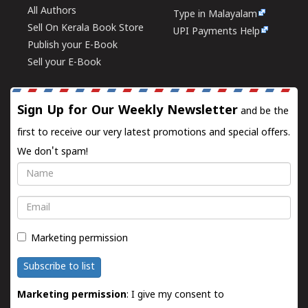
All Authors
Type in Malayalam
Sell On Kerala Book Store
UPI Payments Help
Publish your E-Book
Sell your E-Book
Sign Up for Our Weekly Newsletter
and be the
first to receive our very latest promotions and special offers.
We don't spam!
Name
Email
Marketing permission
Subscribe to list
Marketing permission
: I give my consent to