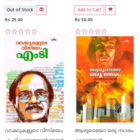
Out of Stock
Add to Cart
Rs 25.00
Rs 50.00
1
2
3
4
5
1
2
3
4
5
വാക്കുകളുടെ വിസ്മയം
ആരുടെയോ ഒരു നഗരം