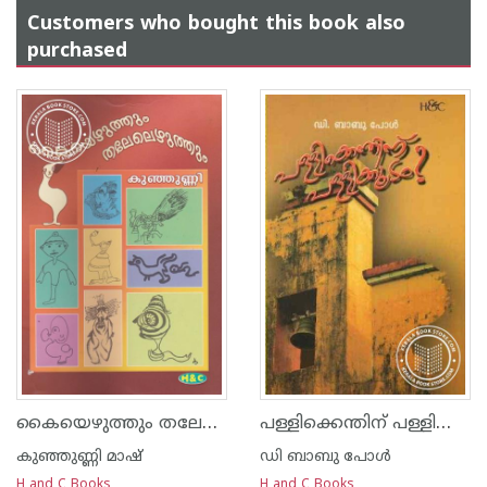
Customers who bought this book also
purchased
കൈയെഴുത്തും തലേലെഴുത്തും
പള്ളിക്കെന്തിന്‌ പള്ളിക്കൂടം
കുഞ്ഞുണ്ണി മാഷ്‌
ഡി ബാബു പോള്‍
H and C Books
H and C Books