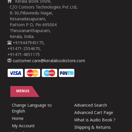
Kerala Book Store,
C/O Consors Technologies Pvt Ltd,
B-30,Pillaveedu Nagar,
Kesavadasapuram,
Pattom P O, Pin 695004
Thiruvananthapuram,
Kerala, India.
+919447945175,
+91471-2554670,
+91471-4851175
customer.care@keralabookstore.com
MENUS
Change Language to
Advanced Search
English
Advanced Cart Page
Home
What is Audio Book ?
My Account
Shipping & Returns