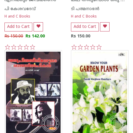
എനിക്കും ജീവിക്കണം
പി കേശവദേവ്‌
ടി പത്മനാഭന്‍
H and C Books
H and C Books
Add to Cart
Add to Cart
Rs 150.00
Rs 142.00
Rs 150.00
1
2
3
4
5
1
2
3
4
5