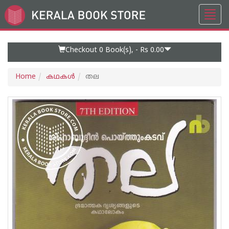
Toggl
Go
navig
to
Home
Page
Checkout 0
Book(s), -
Rs 0.00
Home
കഥകള്‍
തല