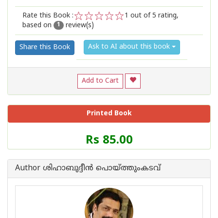
Rate this Book :
1
out of 5 rating,
based on
review(s)
1
2
3
4
5
1
Ask to AI about this book
Share this Book
Add to Cart
Printed Book
Price
Rs 85.00
of
this
Book
Author ശിഹാബുദ്ദീന്‍ പൊയ്ത്തുംകടവ്
is