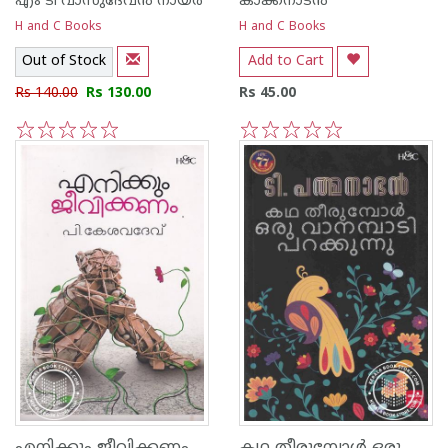
എം ടി വാസുദേവന്‍ നായര്‍
കാക്കനാടന്‍
H and C Books
H and C Books
Out of Stock
Add to Cart
Rs 140.00
Rs 130.00
Rs 45.00
1
2
3
4
5
1
2
3
4
5
കഥ തീരുമ്പോള്‍ ഒരു വാനമ്പാടി പറക്കുന്നു