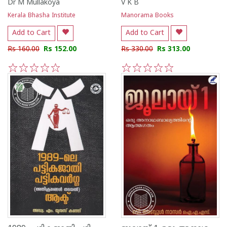
Dr M Mullakoya
V K B
Kerala Bhasha Institute
Manorama Books
Add to Cart
Add to Cart
Rs 160.00
Rs 152.00
Rs 330.00
Rs 313.00
1
2
3
4
5
1
2
3
4
5