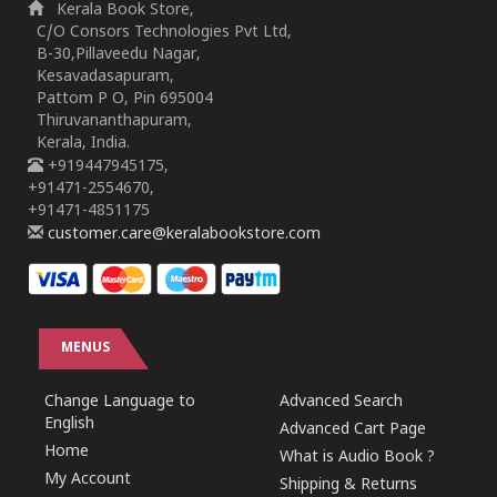
Kerala Book Store,
C/O Consors Technologies Pvt Ltd,
B-30,Pillaveedu Nagar,
Kesavadasapuram,
Pattom P O, Pin 695004
Thiruvananthapuram,
Kerala, India.
+919447945175,
+91471-2554670,
+91471-4851175
customer.care@keralabookstore.com
MENUS
Change Language to
Advanced Search
English
Advanced Cart Page
Home
What is Audio Book ?
My Account
Shipping & Returns