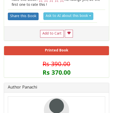
first one to rate this !
1
2
3
4
5
Ask to AI about this book
Share this Book
Add to Cart
Printed Book
Rs 390.00
Rs 370.00
Author Panachi