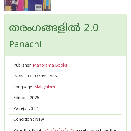
തരംഗങ്ങളിൽ 2.0
Panachi
Publisher :
Manorama Books
ISBN :
9789359591506
Language :
Malayalam
Edition :
2026
Page(s) :
327
Condition : New
Rate this Book :
no ratings yet, be the