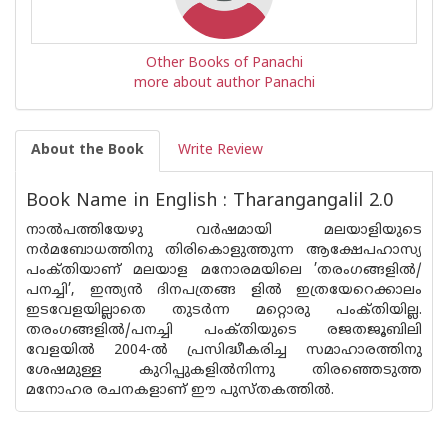
Other Books of Panachi
more about author Panachi
About the Book
Write Review
Book Name in English : Tharangangalil 2.0
നാൽപത്തിയേഴു വർഷമായി മലയാളിയുടെ
നർമബോധത്തിനു തിരികൊളുത്തുന്ന ആക്ഷേപഹാസ്യ
പംക്‌തിയാണ് മലയാള മനോരമയിലെ ’തരംഗങ്ങളിൽ/
പനച്ചി’, ഇന്ത്യൻ ദിനപത്രങ്ങ ളിൽ ഇത്രയേറെക്കാലം
ഇടവേളയില്ലാതെ തുടർന്ന മറ്റൊരു പംക്‌തിയില്ല.
തരംഗങ്ങളിൽ/പനച്ചി പംക്‌തിയുടെ രജതജൂബിലി
വേളയിൽ 2004-ൽ പ്രസിദ്ധീകരിച്ച സമാഹാരത്തിനു
ശേഷമുള്ള കുറിപ്പുകളിൽനിന്നു തിരഞ്ഞെടുത്ത
മനോഹര രചനകളാണ് ഈ പുസ്‌തകത്തിൽ.