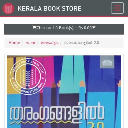
Toggl
Go
navig
to
Home
Page
Checkout 0
Book(s), -
Rs 0.00
Home
ഭാഷ
മലയാളം
തരംഗങ്ങളിൽ 2.0