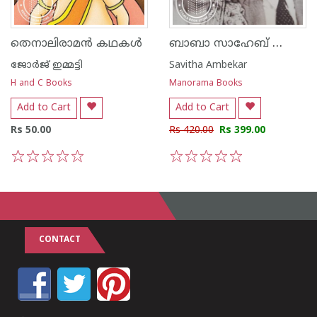
ബാബാ സാഹേബ് ഡോ. അബേദ്കർക്കൊപ്പം എൻ്റെ ജീവിതം
തെനാലിരാമൻ കഥകൾ
ജോര്‍ജ് ഇമ്മട്ടി
Savitha Ambekar
H and C Books
Manorama Books
Add to Cart
Add to Cart
Rs 50.00
Rs 420.00
Rs 399.00
1
2
3
4
5
1
2
3
4
5
CONTACT