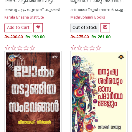
1989- പട്ടികജാതി പട്ടികവർഗ്ഗ -അതിക്രമങ്ങൾ തടയൽ- ആക്ട്
ജൂലായ് 1 ഒരു അനാഥബാല്യത്തിന്റെ ആത്മഗതം
അഡ്വ എം യൂനുസ് കുഞ്ഞ്
ബി അബ്ദുള്‍ നാസര്‍ ഐ എ എസ്
Kerala Bhasha Institute
Mathrubhumi Books
Add to Cart
Out of Stock
Rs 200.00
Rs 190.00
Rs 275.00
Rs 261.00
1
2
3
4
5
1
2
3
4
5