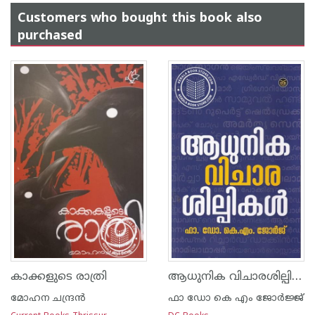
Customers who bought this book also
purchased
ആധുനിക വിചാരശില്പികൾ
കാക്കളുടെ രാത്രി
മോഹന ചന്ദ്രന്‍
ഫാ ഡോ കെ എം ജോര്‍ജ്ജ്