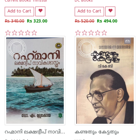
Current Books Thrissur
DC Books
Add to Cart
Add to Cart
Rs 340.00
Rs 323.00
Rs 520.00
Rs 494.00
1
2
3
4
5
1
2
3
4
5
റഹ്മാനി ലക്ഷദ്വീപ് നാവികശാസ്ത്രം
കണ്ടതും കേട്ടതും